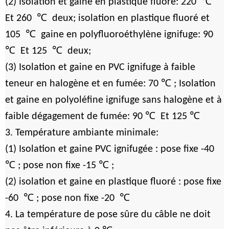
℃
(2) Isolation et gaine en plastique fluoré: 220
℃
Et 260
deux; isolation en plastique fluoré et
℃
105
gaine en polyfluoroéthylène ignifuge: 90
℃
℃
Et 125
deux;
(3) Isolation et gaine en PVC ignifuge à faible
℃
teneur en halogène et en fumée: 70
; Isolation
et gaine en polyoléfine ignifuge sans halogène et à
℃
℃
faible dégagement de fumée: 90
Et 125
3. Température ambiante minimale:
(1) Isolation et gaine PVC ignifugée : pose fixe -40
℃
℃
; pose non fixe -15
;
(2) isolation et gaine en plastique fluoré : pose fixe
℃
℃
-60
; pose non fixe -20
4. La température de pose sûre du câble ne doit