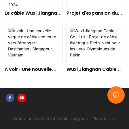
Le câble Wuxi Jiangnan
Projet d'expansion du
brille dans le premier lot
raffinage et de la chimie
d'appel d'offres pour le
du pétrole et de
cadre de matériel de
l'éthylène de Hainan
réseau de distribution
du Southern Power Grid
en 2024
À voir ! Une nouvelle
Wuxi Jiangnan Cable
vague de câbles en
Co., Ltd - Projet de
route vers l'étranger !
câble électrique Bird's
Destination : Singapour,
Nest pour les Jeux
Vietnam
Olympiques de Pékin
Droit d'auteur© 2024
Câble Jiangnan
|
Plan du site