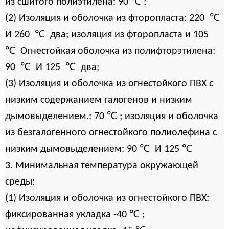
℃
из сшитого полиэтилена: 90
;
℃
(2) Изоляция и оболочка из фторопласта: 220
℃
И 260
два; изоляция из фторопласта и 105
℃
Огнестойкая оболочка из полифторэтилена:
℃
℃
90
И 125
два;
(3) Изоляция и оболочка из огнестойкого ПВХ с
низким содержанием галогенов и низким
℃
дымовыделением.: 70
; изоляция и оболочка
из безгалогенного огнестойкого полиолефина с
℃
℃
низким дымовыделением: 90
И 125
3. Минимальная температура окружающей
среды:
(1) Изоляция и оболочка из огнестойкого ПВХ:
℃
фиксированная укладка -40
;