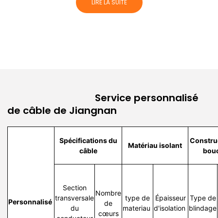
LIRE LA SUITE
Service personnalisé
de câble de Jiangnan
Spécifications du
Constru
Matériau isolant
câble
bouc
Section
Nombre
transversale
type de
Épaisseur
Type de
Personnalisé
de
du
materiau
d'isolation
blindage
cœurs