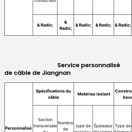
conducteur
&
& Radic;
& Radic;
& Radic;
& Radic;
Radic;
Service personnalisé
de câble de Jiangnan
Spécifications du
Constru
Matériau isolant
câble
bouc
Section
Nombre
transversale
type de
Épaisseur
Type de
Personnalisé
de
du
materiau
d'isolation
blindage