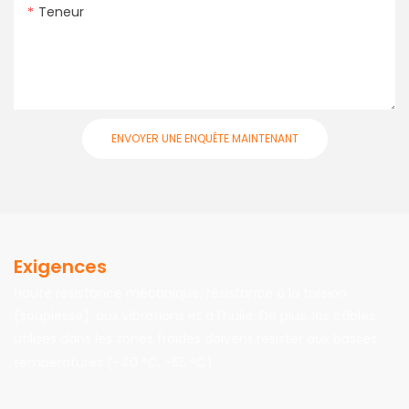
Teneur
ENVOYER UNE ENQUÊTE MAINTENANT
Exigences
Haute résistance mécanique, résistance à la torsion
(souplesse), aux vibrations et à l'huile. De plus, les câbles
utilisés dans les zones froides doivent résister aux basses
températures (-40 °C, -55 °C).