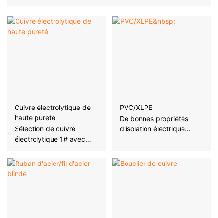
production élevée, excellentes performances du
produit, protection de l'environnement vert
Cuivre électrolytique de
PVC/XLPE
haute pureté
De bonnes propriétés
Sélection de cuivre
d'isolation électrique
électrolytique 1# avec
peuvent empêcher
une teneur en cuivre
efficacement les fuites de
supérieure à 99,95 %
courant