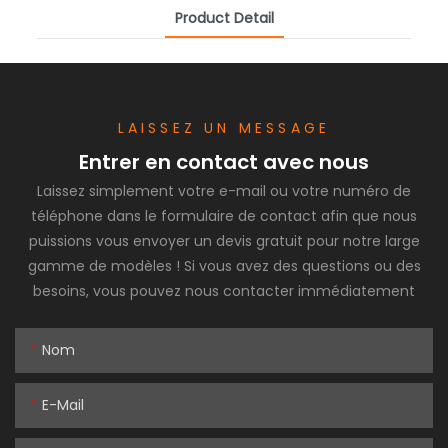
Product Detail
LAISSEZ UN MESSAGE
Entrer en contact avec nous
Laissez simplement votre e-mail ou votre numéro de
téléphone dans le formulaire de contact afin que nous
puissions vous envoyer un devis gratuit pour notre large
gamme de modèles ! Si vous avez des questions ou des
besoins, vous pouvez nous contacter immédiatement
Nom
E-Mail