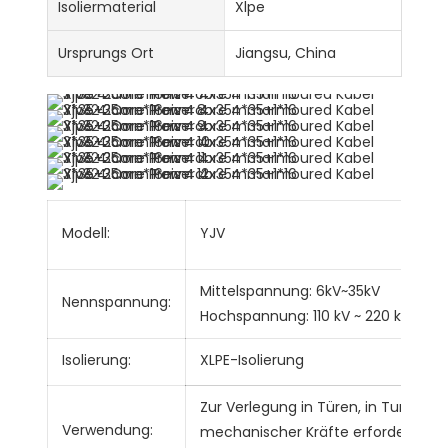
Isoliermaterial
Xlpe
Ursprungs Ort
Jiangsu, China
Modell:
YJV
Mittelspannung: 6kV~35kV
Nennspannung:
D
Hochspannung: 110 kV ~ 220 kV
Isolierung:
XLPE-Isolierung
Zur Verlegung in Türen, in Tunneln 
Verwendung:
mechanischer Kräfte erforderlich. E