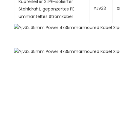
Kupferleiter XLPE-isolierter
YJV33
XLPE
Stahldraht, gepanzertes PE-
ummanteltes Stromkabel