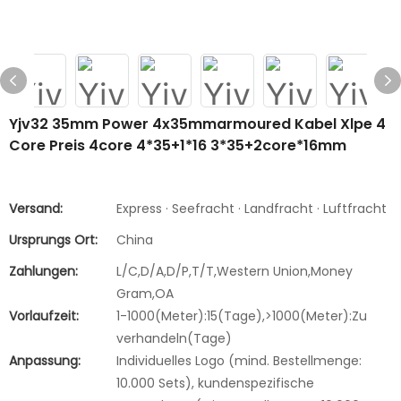
Yjv32 35mm Power 4x35mmarmoured Kabel Xlpe 4
Core Preis 4core 4*35+1*16 3*35+2core*16mm
Versand:
Express · Seefracht · Landfracht · Luftfracht
Ursprungs Ort:
China
Zahlungen:
L/C,D/A,D/P,T/T,Western Union,Money
Gram,OA
Vorlaufzeit:
1-1000(Meter):15(Tage),>1000(Meter):Zu
verhandeln(Tage)
Anpassung:
Individuelles Logo (mind. Bestellmenge:
10.000 Sets), kundenspezifische