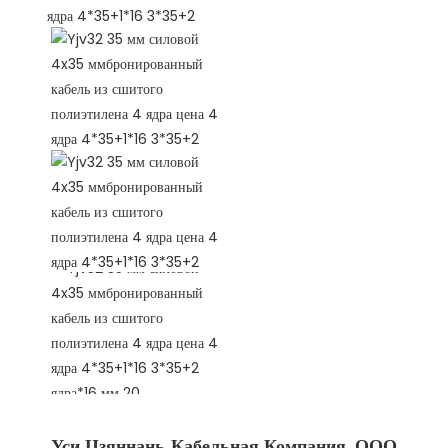
Уси Цзяннань Кабельная Компания, ООО 