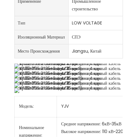
Применение
Промышленное
строительство
Тип
LOW VOLTAGE
Изоляционный Материал
СПЭ
Место Происхождения
Jiangsu, Китай
Модель:
YJV
п
Среднее напряжение: 6кВ~35кВ
Номинальное
Высокое напряжение: 110 кВ~220
напряжение: