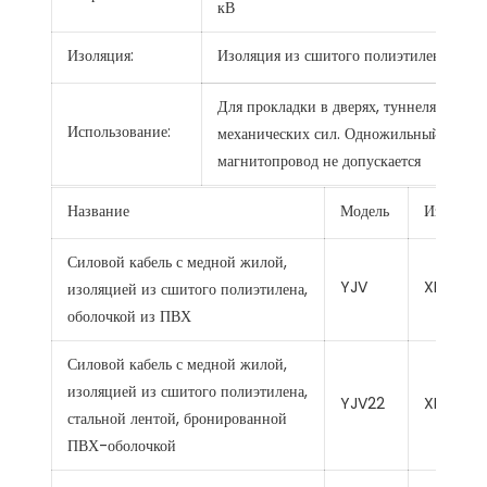
кВ
Изоляция:
Изоляция из сшитого полиэтилена
К
Для прокладки в дверях, туннелях и неп
Использование:
механических сил. Одножильный кабель
магнитопровод не допускается
Название
Модель
Изоляци
Силовой кабель с медной жилой,
YJV
XLPE
изоляцией из сшитого полиэтилена,
оболочкой из ПВХ
Силовой кабель с медной жилой,
изоляцией из сшитого полиэтилена,
YJV22
XLPE
стальной лентой, бронированной
ПВХ-оболочкой