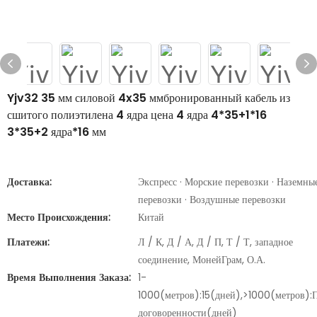
Yjv32 35 мм силовой 4x35 ммбронированный кабель из
сшитого полиэтилена 4 ядра цена 4 ядра 4*35+1*16
3*35+2 ядра*16 мм
Доставка:
Экспресс · Морские перевозки · Наземны
перевозки · Воздушные перевозки
Место Происхождения:
Китай
Платежи:
Л / К, Д / А, Д / П, Т / Т, западное
соединение, МонейГрам, О.А.
Время Выполнения Заказа:
1-
1000(метров):15(дней),>1000(метров):
договоренности(дней)