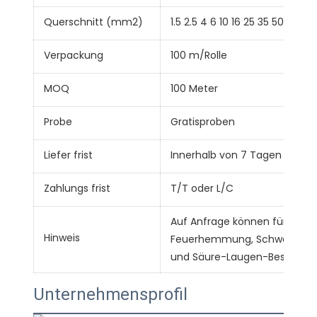
Querschnitt (mm2)
1.5 2.5 4 6 10 16 25 35 50
Verpackung
100 m/Rolle
MOQ
100 Meter
Probe
Gratisproben
Liefer frist
Innerhalb von 7 Tagen nach E
Zahlungs frist
T/T oder L/C
Auf Anfrage können für diese
Hinweis
Feuerhemmung, Schwerentfla
und Säure-Laugen-Beständigk
Unternehmensprofil