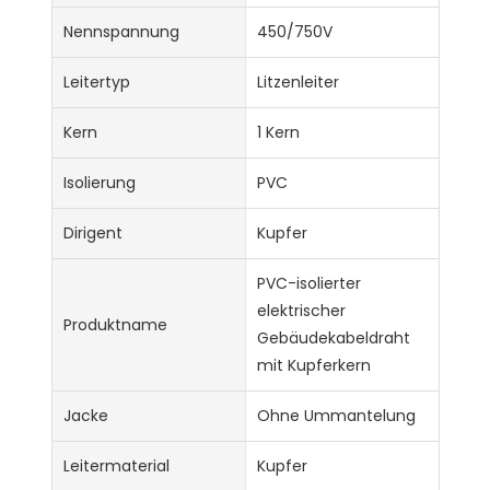
Nennspannung
450/750V
Leitertyp
Litzenleiter
Kern
1 Kern
Isolierung
PVC
Dirigent
Kupfer
PVC-isolierter
elektrischer
Produktname
Gebäudekabeldraht
mit Kupferkern
Jacke
Ohne Ummantelung
Leitermaterial
Kupfer