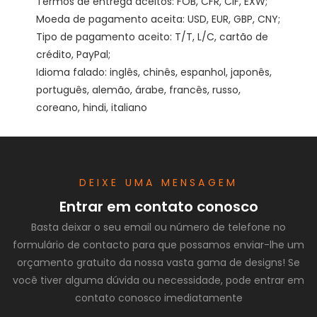
Termos de entrega aceitos: FOB, CFR, CIF, EXW;

Moeda de pagamento aceita: USD, EUR, GBP, CNY;

Tipo de pagamento aceito: T/T, L/C, cartão de 
crédito, PayPal;

Idioma falado: inglês, chinês, espanhol, japonês, 
português, alemão, árabe, francês, russo, 
DEIXE UMA MENSAGEM
Entrar em contato conosco
Basta deixar o seu email ou número de telefone no
formulário de contacto para que possamos enviar-lhe um
orçamento gratuito da nossa vasta gama de designs! Se
você tiver alguma dúvida ou necessidade, pode entrar em
contato conosco imediatamente