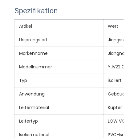
Spezifikation
Artikel
Wert
Ursprungs ort
Jiangsu, Chin
Markenname
Jiangnan-Kab
Modellnummer
YJV22 0,6/1kV
Typ
isoliert
Anwendung
Gebäude
Leitermaterial
Kupfer
Leitertyp
LOW VOLTAG
Isoliermaterial
PVC-Isolierun