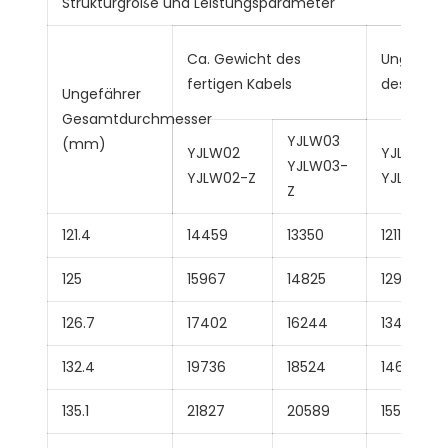
Strukturgröße und Leistungsparameter
Ca. Gewicht des
Ungefähr
fertigen Kabels
des ferti
Ungefährer
Gesamtdurchmesser
YJLW03
(mm)
YJLW02
YJLLW02
YJLW03-
YJLW02-Z
YJLLW02
Z
121.4
14459
13350
12117
125
15967
14825
12958
126.7
17402
16244
13493
132.4
19736
18524
14617
135.1
21827
20589
15578