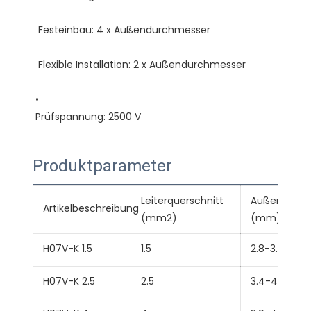
Produktparameter
Leiterquerschnitt
Außendurc
Artikelbeschreibung
(mm2)
(mm)
H07V-K 1.5
1.5
2.8-3.4
H07V-K 2.5
2.5
3.4-4.1