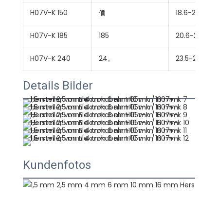
H07V-K 150
価
18.6-22.5
H07V-K 185
185
20.6-24.9
H07V-K 240
24。
23.5-28.4
Details Bilder
Kundenfotos