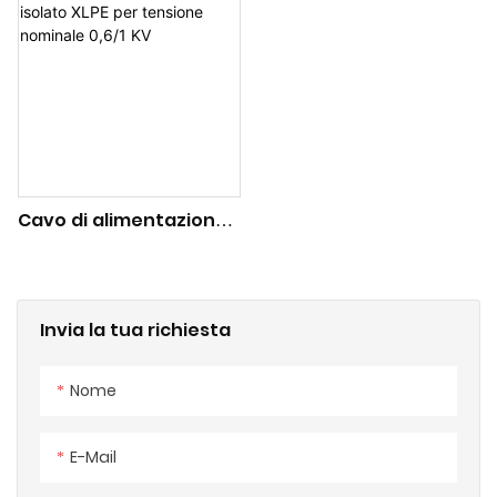
conduttore in rame per
KV
tensione nominale 0,6/1
KV
Cavo di alimentazione
isolato XLPE per
tensione nominale 0,6/1
KV
Invia la tua richiesta
Nome
E-Mail