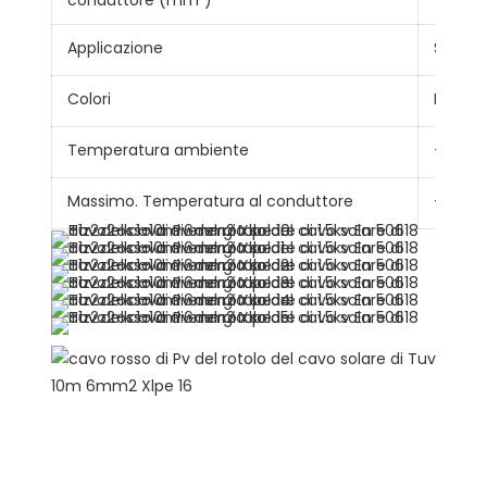
conduttore (mm²)
Applicazione
Sistem
Colori
Rosso 
Temperatura ambiente
-40℃ 
Massimo. Temperatura al conduttore
+120 ℃