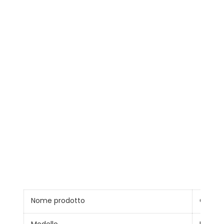
Nome prodotto
Cavo s