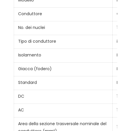
Modello
H1Z2Z2
Conduttore
Condut
No. dei nuclei
1
Tipo di conduttore
incagli
Isolamento
Poliole
Giacca (fodero)
Poliole
Standard
EN 506
DC
1.5kv
AC
1.0/1.0k
Area della sezione trasversale nominale del
1,5~2