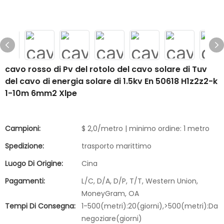
cavo rosso di Pv del rotolo del cavo solare di Tuv
del cavo di energia solare di 1.5kv En 50618 H1z2z2-k
1-10m 6mm2 Xlpe
Campioni:
$ 2,0/metro | minimo ordine: 1 metro
Spedizione:
trasporto marittimo
Luogo Di Origine:
Cina
Pagamenti:
L/C, D/A, D/P, T/T, Western Union,
MoneyGram, OA
Tempi Di Consegna:
1-500(metri):20(giorni),>500(metri):Da
negoziare(giorni)