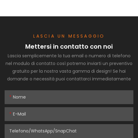
LASCIA UN MESSAGGIO
Mettersi in contatto con noi
Lascia semplicemente la tua email o numero di telefono
nel modulo di contatto così potremo inviarti un preventivo
gratuito per la nostra vasta gamma di design! Se hai
domande o necessità puoi contattarci immediatamente
Nome
E-Mail
Telefono/WhatsApp/SnapChat