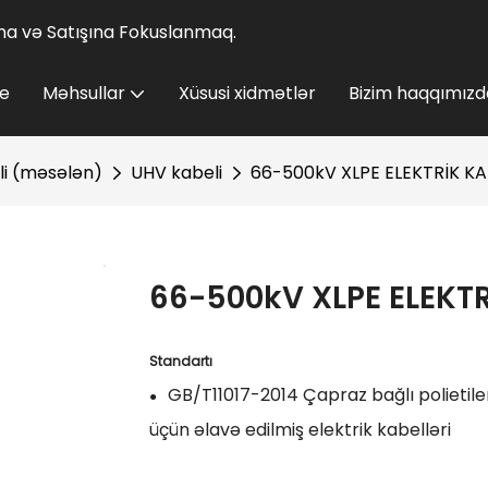
lına və Satışına Fokuslanmaq.
e
Məhsullar
Xüsusi xidmətlər
Bizim haqqımızd
li (məsələn)
UHV kabeli
66-500kV XLPE ELEKTRİK KAB
66-500kV XLPE ELEKTR
Standartı
GB/T11017-2014 Çapraz bağlı polietile
●
üçün əlavə edilmiş elektrik kabelləri