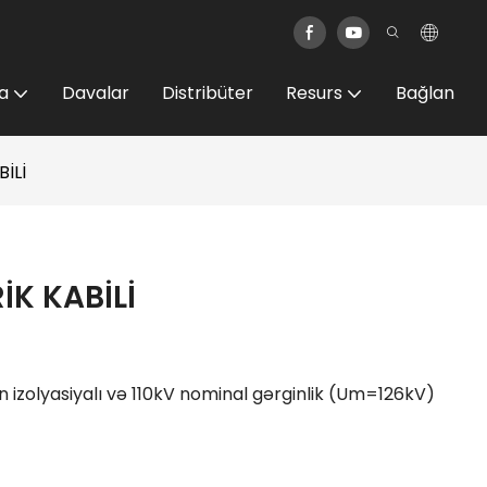
a
Davalar
Distribüter
Resurs
Bağlan
İLİ
İK KABİLİ
n izolyasiyalı və 110kV nominal gərginlik (Um=126kV)