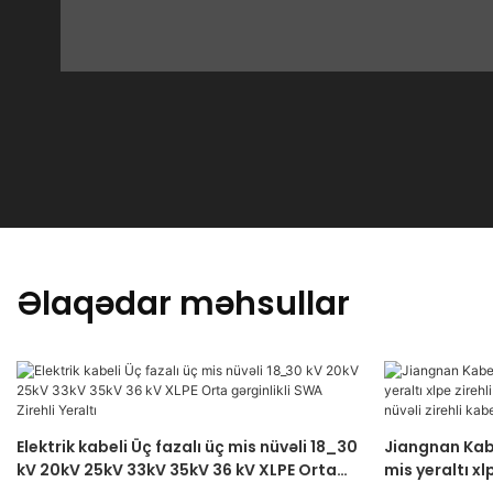
Əlaqədar məhsullar
Elektrik kabeli Üç fazalı üç mis nüvəli 18_30
Jiangnan Kabe
kV 20kV 25kV 33kV 35kV 36 kV XLPE Orta
mis yeraltı xlp
gərginlikli SWA Zirehli Yeraltı
elektrik kabel