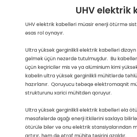
UHV elektrik 
UHV elektrik kabelləri müasir enerji ötürmə sis
əsas rol oynayır.
Ultra yüksək gərginlikli elektrik kabelləri diz
gəlmək üçün nəzərdə tutulmuşdur. Bu kabellər 
üçün keçiricilər mis və ya alüminium kimi yüksək
kabelin ultra yüksək gərginlikli mühitlərdə təh
hazırlanır. Qoruyucu təbəqə elektromaqnit müd
strukturunu xarici mühitdən qoruyur.
Ultra yüksək gərginlikli elektrik kabelləri əla 
məsafələrdə aşağı enerji itkilərini saxlaya bili
ötürülə bilər və onu elektrik stansiyalarından m
artırır, həm də ətraf mühitə təsirini azaldır.