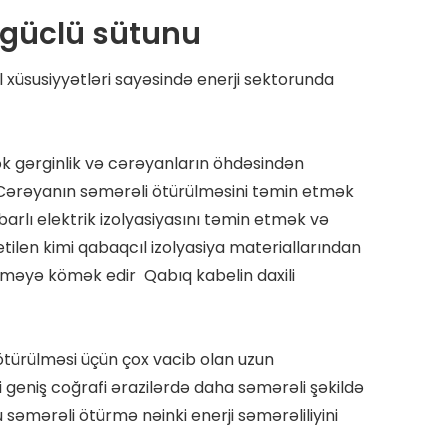
n güclü sütunu
l xüsusiyyətləri sayəsində enerji sektorunda
sək gərginlik və cərəyanların öhdəsindən
r Cərəyanın səmərəli ötürülməsini təmin etmək
barlı elektrik izolyasiyasını təmin etmək və
tilen kimi qabaqcıl izolyasiya materiallarından
tməyə kömək edir Qabıq kabelin daxili
k ötürülməsi üçün çox vacib olan uzun
si geniş coğrafi ərazilərdə daha səmərəli şəkildə
 səmərəli ötürmə nəinki enerji səmərəliliyini