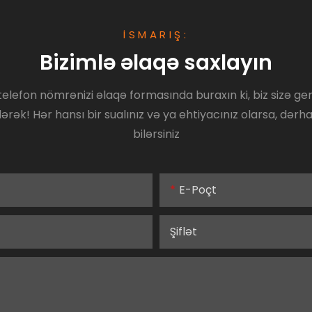
İSMARIŞ:
Bizimlə əlaqə saxlayın
lefon nömrənizi əlaqə formasında buraxın ki, biz sizə geni
ərək! Hər hansı bir sualınız və ya ehtiyacınız olarsa, dərh
bilərsiniz
E-Poçt
Şiflət