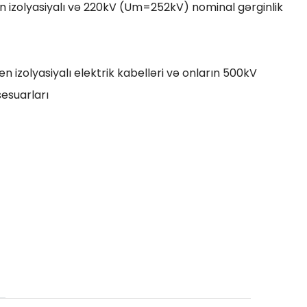
n izolyasiyalı və 220kV (Um=252kV) nominal gərginlik
 izolyasiyalı elektrik kabelləri və onların 500kV
esuarları