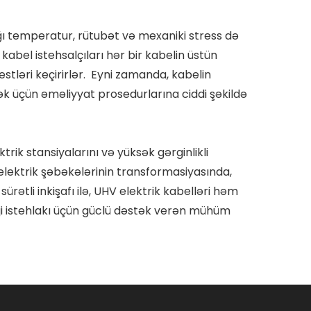
ağı temperatur, rütubət və mexaniki stress də
kabel istehsalçıları hər bir kabelin üstün
tləri keçirirlər. Eyni zamanda, kabelin
ək üçün əməliyyat prosedurlarına ciddi şəkildə
trik stansiyalarını və yüksək gərginlikli
elektrik şəbəkələrinin transformasiyasında,
rətli inkişafı ilə, UHV elektrik kabelləri həm
rji istehlakı üçün güclü dəstək verən mühüm