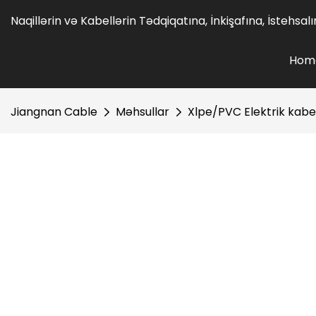
Naqillərin və Kabellərin Tədqiqatına, İnkişafına, İstehsa
Hom
Jiangnan Cable
Məhsullar
Xlpe/PVC Elektrik kabe