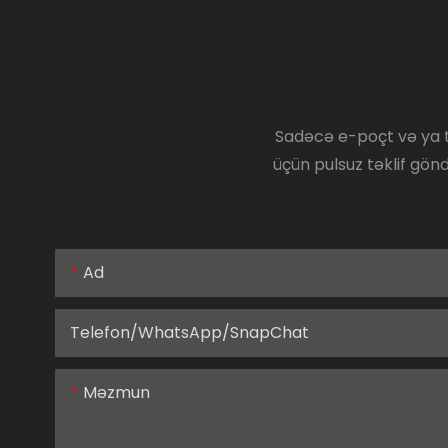
Sadəcə e-poçt və ya te
üçün pulsuz təklif gönd
Ad
Telefon/WhatsApp/SnapChat
Məzmun