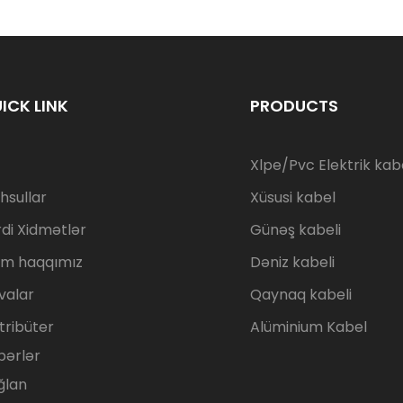
ICK LINK
PRODUCTS
Xlpe/Pvc Elektrik kabe
hsullar
Xüsusi kabel
rdi Xidmətlər
Günəş kabeli
zim haqqımız
Dəniz kabeli
valar
Qaynaq kabeli
tribüter
Alüminium Kabel
bərlər
ğlan