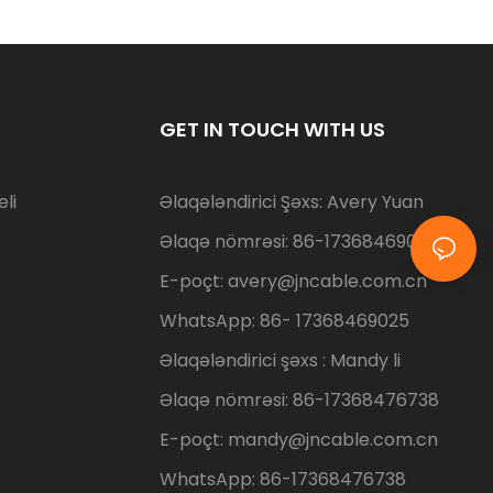
GET IN TOUCH WITH US
li
Əlaqələndirici Şəxs: Avery Yuan
Əlaqə nömrəsi: 86-17368469025
E-poçt:
avery@jncable.com.cn
WhatsApp: 86-
17368469025
Əlaqələndirici şəxs
: Mandy li
Əlaqə nömrəsi: 86-17368476738
E-poçt: mandy@jncable.com.cn
WhatsApp: 86-17368476738