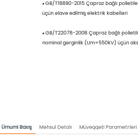
GB/T18890-2015 Çapraz bağlı polietile
●
üçün əlavə edilmiş elektrik kabelləri
GB/T22078-2008 Çapraz bağlı polietilen
●
nominal gərginlik (Um=550kV) üçün aks
Ümumi Baxış
Məhsul Detalı
Müvəqqəti Parametrləri