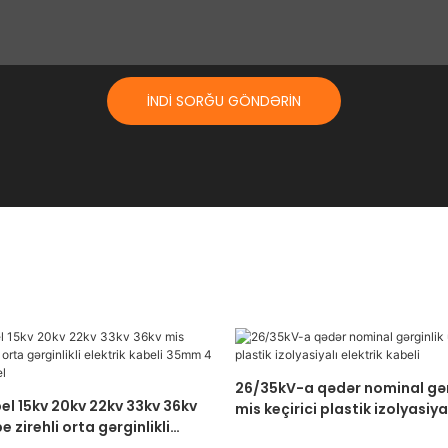
İNDI SORĞU GÖNDƏRIN
26/35kV-a qədər nominal gər
l 15kv 20kv 22kv 33kv 36kv
mis keçirici plastik izolyasiyal
e zirehli orta gərginlikli
kabeli
i 35mm 4 nüvəli zirehli kabel