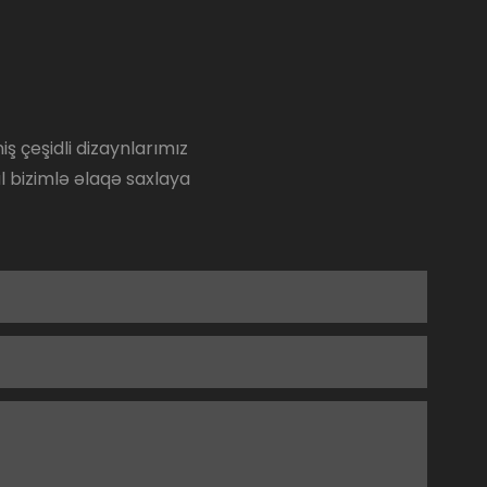
ş çeşidli dizaynlarımız
al bizimlə əlaqə saxlaya