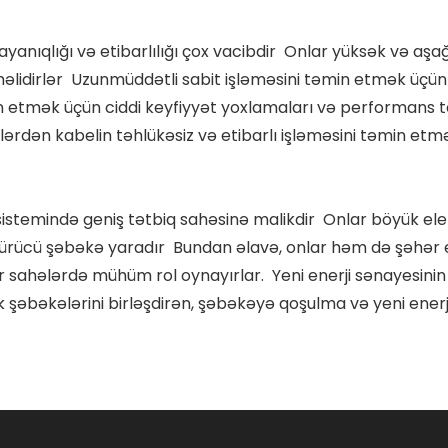
dayanıqlığı və etibarlılığı çox vacibdir Onlar yüksək və aş
məlidirlər Uzunmüddətli sabit işləməsini təmin etmək üçün 
etmək üçün ciddi keyfiyyət yoxlamaları və performans tes
lərdən kabelin təhlükəsiz və etibarlı işləməsini təmin etm
i sistemində geniş tətbiq sahəsinə malikdir Onlar böyük elek
 ötürücü şəbəkə yaradır Bundan əlavə, onlar həm də şəhər 
r sahələrdə mühüm rol oynayırlar. Yeni enerji sənayesinin sü
rik şəbəkələrini birləşdirən, şəbəkəyə qoşulma və yeni ene