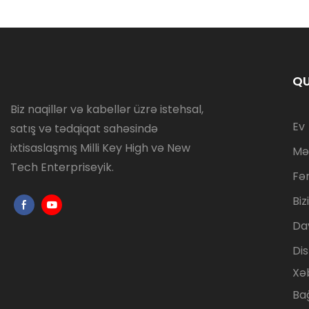
QU
Biz naqillər və kabellər üzrə istehsal,
Ev
satış və tədqiqat sahəsində
ixtisaslaşmış Milli Key High və New
Mə
Tech Enterpriseyik.
Fə
Bi
Da
Dis
Xə
Ba