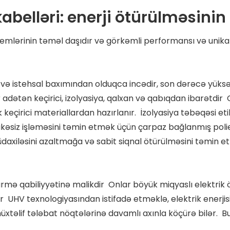
kabelləri: enerji ötürülməsini
temlərinin təməl daşıdır və görkəmli performansı və unika
ayn və istehsal baxımından olduqca incədir, son dərəcə yük
adətən keçirici, izolyasiya, qalxan və qabıqdan ibarətdi
 keçirici materiallardan hazırlanır. İzolyasiya təbəqəsi eti
lükəsiz işləməsini təmin etmək üçün çarpaz bağlanmış polie
axiləsini azaltmağa və sabit siqnal ötürülməsini təmin e
ötürmə qabiliyyətinə malikdir Onlar böyük miqyaslı elektri
rlər UHV texnologiyasından istifadə etməklə, elektrik enerji
üxtəlif tələbat nöqtələrinə davamlı axınla köçürə bilər. Bu