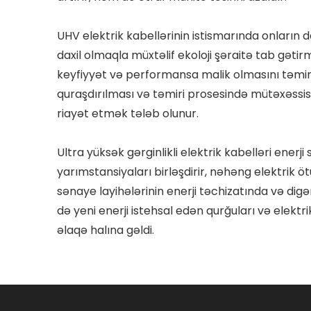
UHV elektrik kabellərinin istismarında onların 
daxil olmaqla müxtəlif ekoloji şəraitə tab gətir
keyfiyyət və performansa malik olmasını təmin 
quraşdırılması və təmiri prosesində mütəxəssis
riayət etmək tələb olunur.
Ultra yüksək gərginlikli elektrik kabelləri enerj
yarımstansiyaları birləşdirir, nəhəng elektrik
sənaye layihələrinin enerji təchizatında və digə
də yeni enerji istehsal edən qurğuları və elekt
əlaqə halına gəldi.