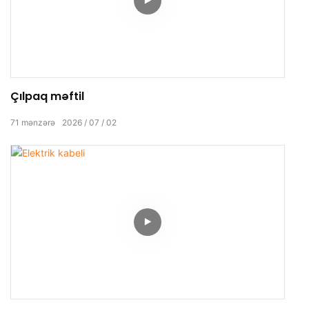
Çılpaq məftil
71
mənzərə
2026
07
02