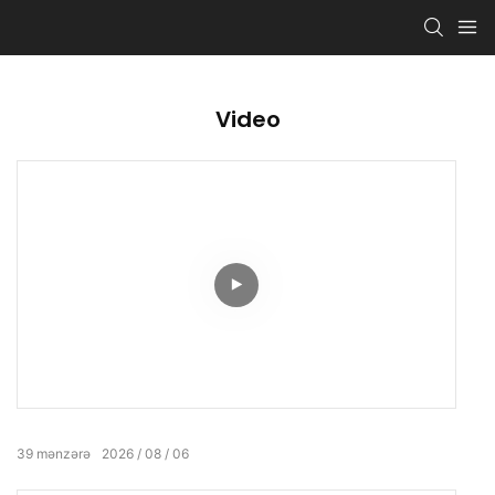
Video
39
mənzərə
2026
08
06