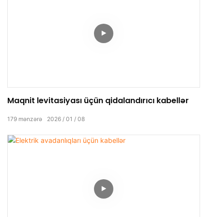
Maqnit levitasiyası üçün qidalandırıcı kabellər
179
mənzərə
2026
01
08