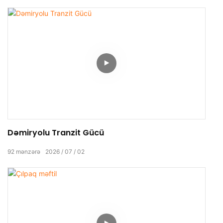
Dəmiryolu Tranzit Gücü
92
mənzərə
2026
07
02