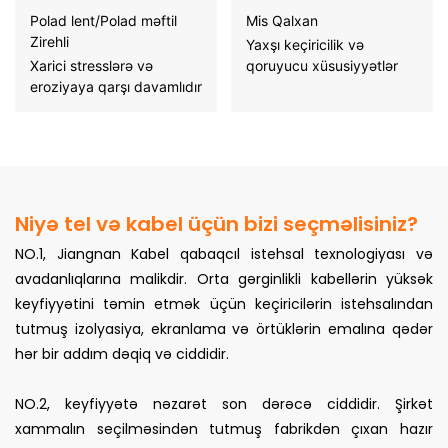
Polad lent/Polad məftil
Mis Qalxan
Zirehli
Yaxşı keçiricilik və
Xarici stresslərə və
qoruyucu xüsusiyyətlər
eroziyaya qarşı davamlıdır
Niyə tel və kabel üçün bizi seçməlisiniz?
NO.1, Jiangnan Kabel qabaqcıl istehsal texnologiyası və
avadanlıqlarına malikdir. Orta gərginlikli kabellərin yüksək
keyfiyyətini təmin etmək üçün keçiricilərin istehsalından
tutmuş izolyasiya, ekranlama və örtüklərin emalına qədər
hər bir addım dəqiq və ciddidir.
NO.2, keyfiyyətə nəzarət son dərəcə ciddidir. Şirkət
xammalın seçilməsindən tutmuş fabrikdən çıxan hazır