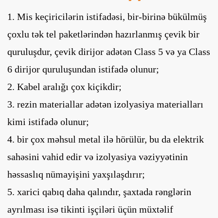
1. Mis keçiricilərin istifadəsi, bir-birinə bükülmüş
çoxlu tək tel paketlərindən hazırlanmış çevik bir
quruluşdur, çevik dirijor adətən Class 5 və ya Class
6 dirijor quruluşundan istifadə olunur;
2. Kabel aralığı çox kiçikdir;
3. rezin materiallar adətən izolyasiya materialları
kimi istifadə olunur;
4. bir çox məhsul metal ilə hörülür, bu da elektrik
sahəsini vahid edir və izolyasiya vəziyyətinin
həssaslıq nümayişini yaxşılaşdırır;
5. xarici qabıq daha qalındır, şaxtada rənglərin
ayrılması isə tikinti işçiləri üçün müxtəlif