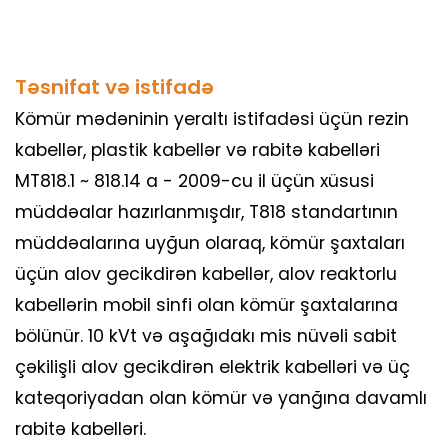
Təsnifat və istifadə
Kömür mədəninin yeraltı istifadəsi üçün rezin
kabellər, plastik kabellər və rabitə kabelləri
MT818.1 ~ 818.14 a - 2009-cu il üçün xüsusi
müddəalar hazırlanmışdır, T818 standartının
müddəalarına uyğun olaraq, kömür şaxtaları
üçün alov gecikdirən kabellər, alov reaktorlu
kabellərin mobil sinfi olan kömür şaxtalarına
bölünür. 10 kVt və aşağıdakı mis nüvəli sabit
çəkilişli alov gecikdirən elektrik kabelləri və üç
kateqoriyadan olan kömür və yanğına davamlı
rabitə kabelləri.