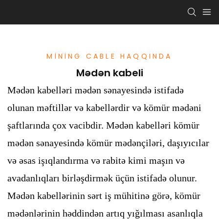
MINING CABLE HAQQINDA
Mədən kabeli
Mədən kabelləri mədən sənayesində istifadə
olunan məftillər və kabellərdir və kömür mədəni
şaftlarında çox vacibdir. Mədən kabelləri kömür
mədən sənayesində kömür mədənçiləri, daşıyıcılar
və əsas işıqlandırma və rabitə kimi maşın və
avadanlıqları birləşdirmək üçün istifadə olunur.
Mədən kabellərinin sərt iş mühitinə görə, kömür
mədənlərinin həddindən artıq yığılması asanlıqla