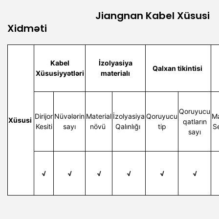
Jiangnan Kabel Xüsusi
Xidməti
Kabel
İzolyasiya
Qalxan tikintisi
Xüsusiyyətləri
materialı
Qoruyucu
Dirijor
Nüvələrin
Material
İzolyasiya
Qoruyucu
Ma
Xüsusi
qatların
Kesiti
sayı
növü
Qalınlığı
tip
S
sayı
√
√
√
√
√
√