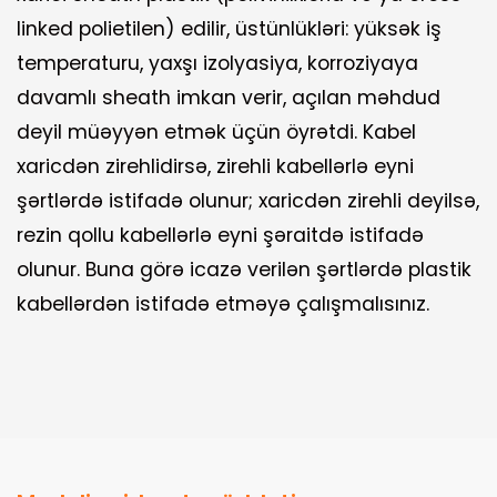
linked polietilen) edilir, üstünlükləri: yüksək iş
temperaturu, yaxşı izolyasiya, korroziyaya
davamlı sheath imkan verir, açılan məhdud
deyil müəyyən etmək üçün öyrətdi. Kabel
xaricdən zirehlidirsə, zirehli kabellərlə eyni
şərtlərdə istifadə olunur; xaricdən zirehli deyilsə,
rezin qollu kabellərlə eyni şəraitdə istifadə
olunur. Buna görə icazə verilən şərtlərdə plastik
kabellərdən istifadə etməyə çalışmalısınız.