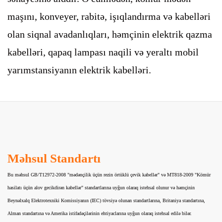
maşını, konveyer, rabitə, işıqlandırma və kabelləri
olan siqnal avadanlıqları, həmçinin elektrik qazma
kabelləri, qapaq lampası naqili və yeraltı mobil
yarımstansiyanın elektrik kabelləri.
Məhsul Standartı
Bu məhsul GB/T12972-2008 "mədənçilik üçün rezin örtüklü çevik kabellər" və MT818-2009 "Kömür
hasilatı üçün alov gecikdirən kabellər" standartlarına uyğun olaraq istehsal olunur və həmçinin
Beynəlxalq Elektrotexniki Komissiyanın (IEC) tövsiyə olunan standartlarına, Britaniya standartına,
Alman standartına və Amerika istifadəçilərinin ehtiyaclarına uyğun olaraq istehsal edilə bilər.