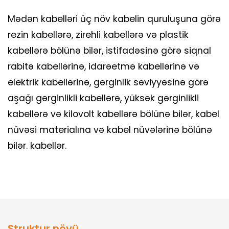
Mədən kabelləri üç növ kabelin quruluşuna görə
rezin kabellərə, zirehli kabellərə və plastik
kabellərə bölünə bilər, istifadəsinə görə siqnal
rabitə kabellərinə, idarəetmə kabellərinə və
elektrik kabellərinə, gərginlik səviyyəsinə görə
aşağı gərginlikli kabellərə, yüksək gərginlikli
kabellərə və kilovolt kabellərə bölünə bilər, kabel
nüvəsi materialına və kabel nüvələrinə bölünə
bilər. kabellər.
Struktur növü