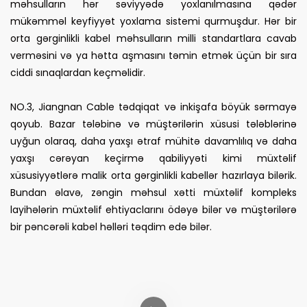
məhsulların hər səviyyədə yoxlanılmasına qədər
mükəmməl keyfiyyət yoxlama sistemi qurmuşdur. Hər bir
orta gərginlikli kabel məhsulların milli standartlara cavab
verməsini və ya hətta aşmasını təmin etmək üçün bir sıra
ciddi sınaqlardan keçməlidir.
NO.3, Jiangnan Cable tədqiqat və inkişafa böyük sərmayə
qoyub. Bazar tələbinə və müştərilərin xüsusi tələblərinə
uyğun olaraq, daha yaxşı ətraf mühitə davamlılıq və daha
yaxşı cərəyan keçirmə qabiliyyəti kimi müxtəlif
xüsusiyyətlərə malik orta gərginlikli kabellər hazırlaya bilərik.
Bundan əlavə, zəngin məhsul xətti müxtəlif kompleks
layihələrin müxtəlif ehtiyaclarını ödəyə bilər və müştərilərə
bir pəncərəli kabel həlləri təqdim edə bilər.