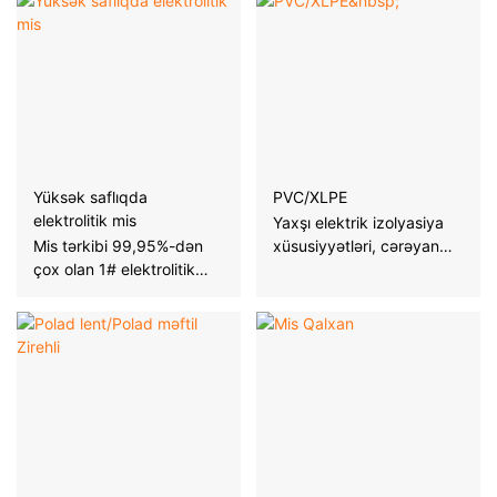
Yüksək saflıqda
PVC/XLPE
elektrolitik mis
Yaxşı elektrik izolyasiya
Mis tərkibi 99,95%-dən
xüsusiyyətləri, cərəyan
çox olan 1# elektrolitik
sızmasının qarşısını
misin seçilməsi
effektiv şəkildə ala bilər