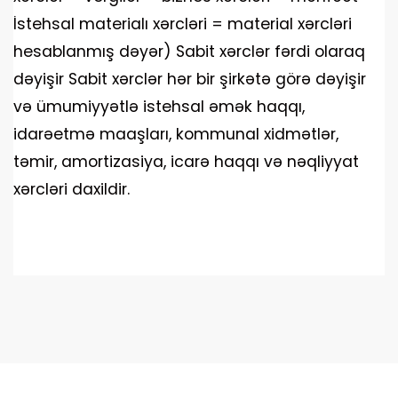
İstehsal materialı xərcləri = material xərcləri
hesablanmış dəyər) Sabit xərclər fərdi olaraq
dəyişir Sabit xərclər hər bir şirkətə görə dəyişir
və ümumiyyətlə istehsal əmək haqqı,
idarəetmə maaşları, kommunal xidmətlər,
təmir, amortizasiya, icarə haqqı və nəqliyyat
xərcləri daxildir.