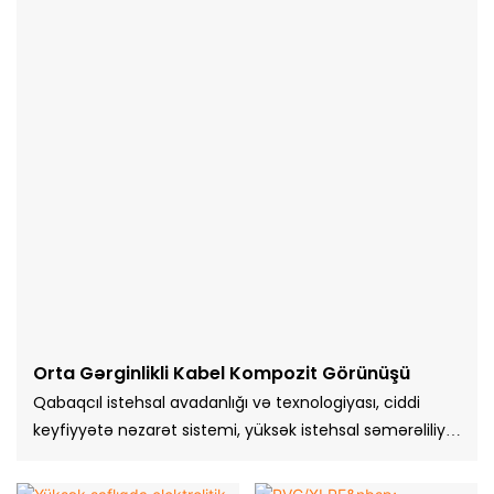
Orta Gərginlikli Kabel Kompozit Görünüşü
Qabaqcıl istehsal avadanlığı və texnologiyası, ciddi
keyfiyyətə nəzarət sistemi, yüksək istehsal səmərəliliyi,
əla məhsul performansı, yaşıl ətraf mühitin qorunması