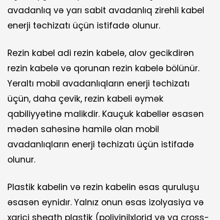
avadanlıq və yarı sabit avadanlıq zirehli kabel
enerji təchizatı üçün istifadə olunur.
Rezin kabel adi rezin kabelə, alov gecikdirən
rezin kabelə və qorunan rezin kabelə bölünür.
Yeraltı mobil avadanlıqların enerji təchizatı
üçün, daha çevik, rezin kabeli əymək
qabiliyyətinə malikdir. Kauçuk kabellər əsasən
mədən sahəsinə hamilə olan mobil
avadanlıqların enerji təchizatı üçün istifadə
olunur.
Plastik kabelin və rezin kabelin əsas quruluşu
əsasən eynidır. Yalnız onun əsas izolyasiya və
xarici sheath plastik (polivinilxlorid və ya cross-