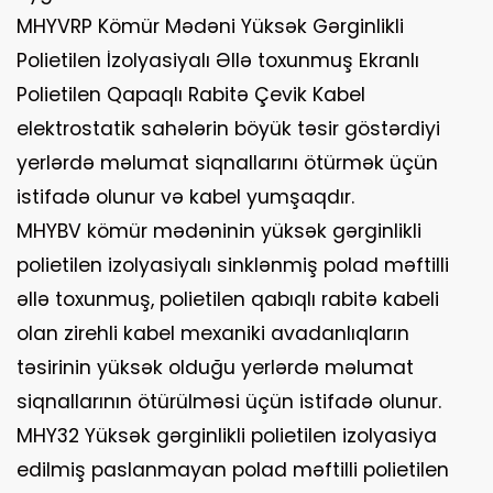
MHYVRP Kömür Mədəni Yüksək Gərginlikli
Polietilen İzolyasiyalı Əllə toxunmuş Ekranlı
Polietilen Qapaqlı Rabitə Çevik Kabel
elektrostatik sahələrin böyük təsir göstərdiyi
yerlərdə məlumat siqnallarını ötürmək üçün
istifadə olunur və kabel yumşaqdır.
MHYBV kömür mədəninin yüksək gərginlikli
polietilen izolyasiyalı sinklənmiş polad məftilli
əllə toxunmuş, polietilen qabıqlı rabitə kabeli
olan zirehli kabel mexaniki avadanlıqların
təsirinin yüksək olduğu yerlərdə məlumat
siqnallarının ötürülməsi üçün istifadə olunur.
MHY32 Yüksək gərginlikli polietilen izolyasiya
edilmiş paslanmayan polad məftilli polietilen