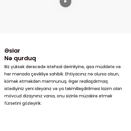
Əslar
Nə qurduq
Biz yüksək dərəcədə istehsal dərinliyinə, qısa müddətə və
hər mənada çevikliyə sahibik. Ehtiyacınız nə olursa olsun,
kömək etməkdən məmnunuq. Əgər reallaşdırmaq
istədiyiniz yeni ideyanız və ya təkmilləşdirilməsi lazım olan
mövcud dizaynınız varsa, onu sizinlə müzakirə etmək
fürsətini gözləyirik.