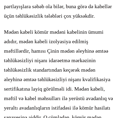
partlayışlara səbəb ola bilər, buna görə də kabellər
üçün təhlükəsizlik tələbləri çox yüksəkdir.
Mədən kabeli kömür mədəni kabelinin ümumi
adıdır, mədən kabeli izolyasiya edilmiş
məftillərdir, hamısı Çinin mədən əleyhinə əmtəə
təhlükəsizliyi nişanı idarəetmə mərkəzinin
təhlükəsizlik standartından keçərək mədən
əleyhinə əmtəə təhlükəsizliyi nişanı kvalifikasiya
sertifikatına layiq görülməli idi. Mədən kabeli,
məftil və kabel məhsulları ilə yerüstü avadanlıq və
yeraltı avadanlıqların istifadəsi ilə kömür hasilatı
sənayesinə aiddir. O cümlədən, kömür mədən