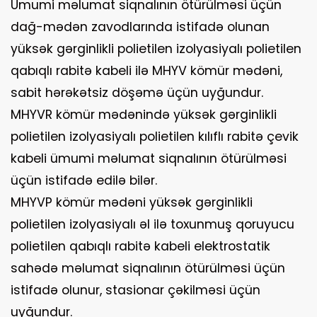
Ümumi məlumat siqnalının ötürülməsi üçün
dağ-mədən zavodlarında istifadə olunan
yüksək gərginlikli polietilen izolyasiyalı polietilen
qabıqlı rabitə kabeli ilə MHYV kömür mədəni,
sabit hərəkətsiz döşəmə üçün uyğundur.
MHYVR kömür mədənində yüksək gərginlikli
polietilen izolyasiyalı polietilen kılıflı rabitə çevik
kabeli ümumi məlumat siqnalının ötürülməsi
üçün istifadə edilə bilər.
MHYVP kömür mədəni yüksək gərginlikli
polietilen izolyasiyalı əl ilə toxunmuş qoruyucu
polietilen qabıqlı rabitə kabeli elektrostatik
sahədə məlumat siqnalının ötürülməsi üçün
istifadə olunur, stasionar çəkilməsi üçün
uyğundur.