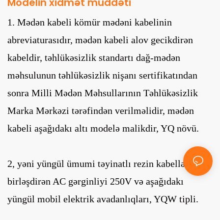
Modelin xidmət müddəti
1. Mədən kabeli kömür mədəni kabelinin
abreviaturasıdır, mədən kabeli alov gecikdirən
kabeldir, təhlükəsizlik standartı dağ-mədən
məhsulunun təhlükəsizlik nişanı sertifikatından
sonra Milli Mədən Məhsullarının Təhlükəsizlik
Marka Mərkəzi tərəfindən verilməlidir, mədən
kabeli aşağıdakı altı modelə malikdir, YQ növü.
2, yəni yüngül ümumi təyinatlı rezin kabellər,
birləşdirən AC gərginliyi 250V və aşağıdakı
yüngül mobil elektrik avadanlıqları, YQW tipli.