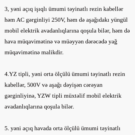
3, yəni açıq işıqlı ümumi təyinatlı rezin kabellər
həm AC gərginliyi 250V, həm də aşağıdakı yüngül
mobil elektrik avadanlıqlarına qoşula bilər, həm də
hava müqavimətinə və müəyyən dərəcədə yağ
müqavimətinə malikdir.
4.YZ tipli, yəni orta ölçülü ümumi təyinatlı rezin
kabellər, 500V və aşağı dəyişən cərəyan
gərginliyinə, YZW tipli müxtəlif mobil elektrik
avadanlıqlarına qoşula bilər.
5. yəni açıq havada orta ölçülü ümumi təyinatlı