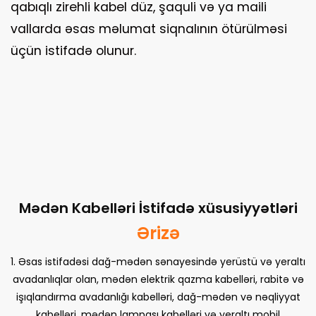
qabıqlı zirehli kabel düz, şaquli və ya maili
vallarda əsas məlumat siqnalının ötürülməsi
üçün istifadə olunur.
Mədən Kabelləri İstifadə xüsusiyyətləri
Ərizə
1. Əsas istifadəsi dağ-mədən sənayesində yerüstü və yeraltı
avadanlıqlar olan, mədən elektrik qazma kabelləri, rabitə və
işıqlandırma avadanlığı kabelləri, dağ-mədən və nəqliyyat
kabelləri, mədən lampası kabelləri və yeraltı mobil