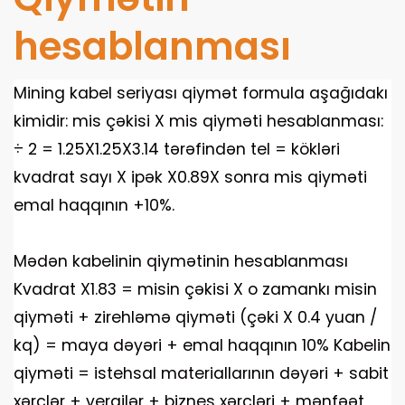
hesablanması
Mining kabel seriyası qiymət formula aşağıdakı
kimidir: mis çəkisi X mis qiyməti hesablanması:
÷ 2 = 1.25X1.25X3.14 tərəfindən tel = kökləri
kvadrat sayı X ipək X0.89X sonra mis qiyməti
emal haqqının +10%.
Mədən kabelinin qiymətinin hesablanması
Kvadrat X1.83 = misin çəkisi X o zamankı misin
qiyməti + zirehləmə qiyməti (çəki X 0.4 yuan /
kq) = maya dəyəri + emal haqqının 10% Kabelin
qiyməti = istehsal materiallarının dəyəri + sabit
xərclər + vergilər + biznes xərcləri + mənfəət