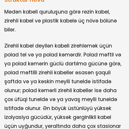
Mədən kabeli quruluşuna görə rezin kabel,
zirehli kabel və plastik kabelə üç növə bölünə
bilər.
Zirehli kabel deyilən kabeli zirehləmək üçün
polad tel və ya polad kəmərdir. Polad məftil və
ya polad kəmərin güclü dartılma gücünə görə,
polad məftilli zirehli kabellər əsasən şaquli
şaftda və ya kəskin meylli tuneldə istifadə
olunur; polad kəmərli zirehli kabellər isə daha
çox üfüqi tuneldə və ya yavaş meylli tuneldə
istifadə olunur. Ən böyük üstünlüyü yüksək
izolyasiya gücüdür, yüksək gərginlikli kabel
üçün uyğundur, yeraltında daha çox stasionar