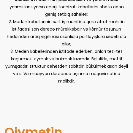
yarımstansiyanın enerji təchizatı kabellərini əhatə edən
geniş tətbiq sahələri;
2. Mədən kabellərinin sərt iş mühitinə görə ətraf mühitin
istifadəsi son dərəcə mürəkkəbdir və kömür tozunun
həddindən artıq yığılması asanlıqla partlayışlara səbəb ola
bilər;
3. Mədən kabellərindən istifadə edərkən, onları tez-tez
köçürmək, əymək və bükmək lazımdır. Beləliklə, məftil
yumşaqdır, struktur cəhətdən sabitdir, bükülmək asan deyil
və s. Və müəyyən dərəcədə aşınma müqavimətinə
malikdir.
Qiymətin