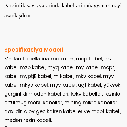
gərginlik səviyyələrində kabelləri müəyyən etməyi
asanlaşdırır.
Spesifikasiya Modeli
Mədən kabellərinə mc kabel, mcp kabel, mz
kabel, mzp kabel, myq kabel, my kabel, mcptj
kabel, myptjE kabel, m kabel, mkv kabel, myv
kabel, mkyv kabel, myv kabel, ugf kabel, yüksək
gərginlikli mədən kabelləri, 1Okv kabellər, rezinlə
örtülmüş mobil kabellər, mining mikro kabellər
daxildir. alov gecikdirən kabellər və mcpt kabeli,
mədən rezin kabeli.