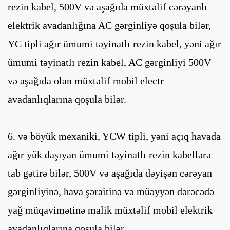
rezin kabel, 500V və aşağıda müxtəlif cərəyanlı
elektrik avadanlığına AC gərginliyə qoşula bilər,
YC tipli ağır ümumi təyinatlı rezin kabel, yəni ağır
ümumi təyinatlı rezin kabel, AC gərginliyi 500V
və aşağıda olan müxtəlif mobil electr
avadanlıqlarına qoşula bilər.
6. və böyük mexaniki, YCW tipli, yəni açıq havada
ağır yük daşıyan ümumi təyinatlı rezin kabellərə
tab gətirə bilər, 500V və aşağıda dəyişən cərəyan
gərginliyinə, hava şəraitinə və müəyyən dərəcədə
yağ müqavimətinə malik müxtəlif mobil elektrik
avadanlıqlarına qoşula bilər.