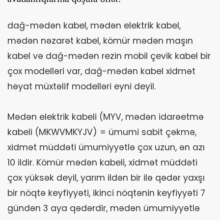
dağ-mədən kabel, mədən elektrik kabel,
mədən nəzarət kabel, kömür mədən maşın
kabel və dağ-mədən rezin mobil çevik kabel bir
çox modelləri var, dağ-mədən kabel xidmət
həyat müxtəlif modelləri eyni deyil.
Mədən elektrik kabeli (MYV, mədən idarəetmə
kabeli (MKWVMKYJV) = ümumi sabit çəkmə,
xidmət müddəti ümumiyyətlə çox uzun, ən azı
10 ildir. Kömür mədən kabeli, xidmət müddəti
çox yüksək deyil, yarım ildən bir ilə qədər yaxşı
bir nöqtə keyfiyyəti, ikinci nöqtənin keyfiyyəti 7
gündən 3 aya qədərdir, mədən ümumiyyətlə