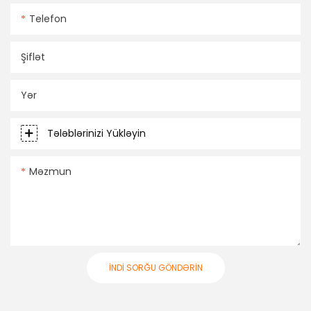
Telefon
Şiflət
Yər
Tələblərinizi Yükləyin
Məzmun
İNDI SORĞU GÖNDƏRIN