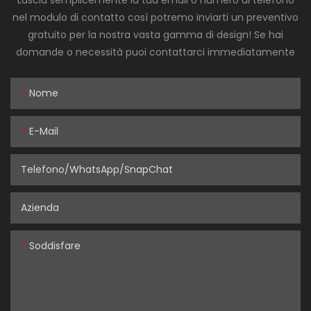
Lascia semplicemente la tua email o numero di telefono
nel modulo di contatto così potremo inviarti un preventivo
gratuito per la nostra vasta gamma di design! Se hai
domande o necessità puoi contattarci immediatamente
Nome
E-Mail
Telefono/WhatsApp/SnapChat
Azienda
Soddisfare