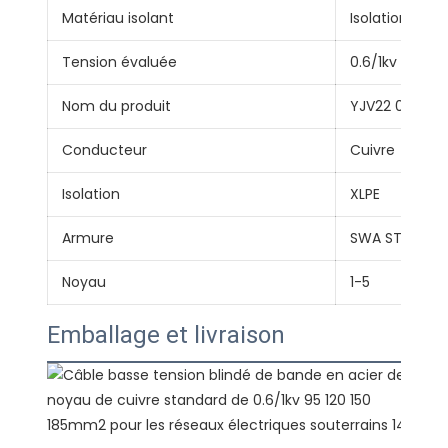
Matériau isolant
Isolation XLPE
Tension évaluée
0.6/1kv
Nom du produit
YJV22 0,6/1kV
Conducteur
Cuivre
Isolation
XLPE
Armure
SWA STA AWA
Noyau
1-5
Emballage et livraison