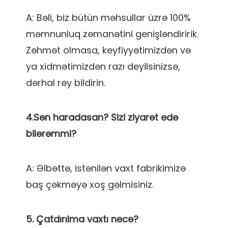
A: Bəli, biz bütün məhsullar üzrə 100% 
məmnunluq zəmanətini genişləndiririk. 
Zəhmət olmasa, keyfiyyətimizdən və 
ya xidmətimizdən razı deyilsinizsə, 
4.Sən haradasan? Sizi ziyarət edə 
A: Əlbəttə, istənilən vaxt fabrikimizə 