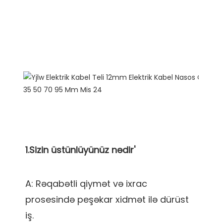
A: Rəqabətli qiymət və ixrac 
prosesində peşəkar xidmət ilə dürüst 