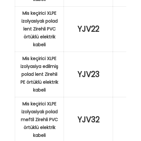
Mis keçirici XLPE
izolyasiyalı polad
YJV22
XL
lent Zirehli PVC
örtüklü elektrik
kabeli
Mis keçirici XLPE
izolyasiya edilmiş
YJV23
XL
polad lent Zirehli
PE örtüklü elektrik
kabeli
Mis keçirici XLPE
izolyasiyalı polad
YJV32
XL
məftil Zirehli PVC
örtüklü elektrik
kabeli