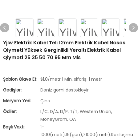
Yjlw Elektrik Kabel Teli 12mm Elektrik Kabel Nasos
Qiyməti Yüksək Gərginlikli Yeraltı Elektrik Kabel
Qiyməti 25 35 50 70 95 Mm Mis
Şablon Əlavə Et:
$1.0/metr | Min. sifariş: 1 metr
Gedişlər:
Dəniz gəmi dəstəkləyir
Məryəm Yeri:
Çinə
Ödilər:
L/C, D/A, D/P, T/T, Western Union,
MoneyGram, OA
Başlı Vaxtı:
1-
1000(metr):15(gün),>1000(metr):Razılaşma