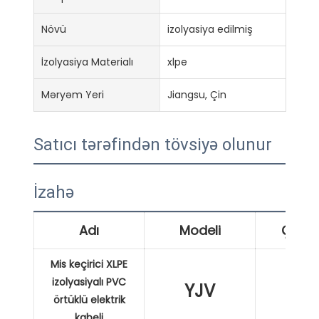
Növü
izolyasiya edilmiş
İzolyasiya Materialı
xlpe
Məryəm Yeri
Jiangsu, Çin
Satıcı tərəfindən tövsiyə olunur
İzahə
Adı
Modeli
Çərtm
Mis keçirici XLPE
izolyasiyalı PVC
YJV
XL
örtüklü elektrik
kabeli