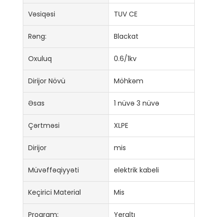
Vəsiqəsi
TUV CE
Rəng:
Blackat
Oxuluq
0.6/1kv
Dirijor Növü
Möhkəm
Əsas
1 nüvə 3 nüvə
Çərtməsi
XLPE
Dirijor
mis
Müvəffəqiyyəti
elektrik kabeli
Keçirici Material
Mis
Proqram:
Yeraltı