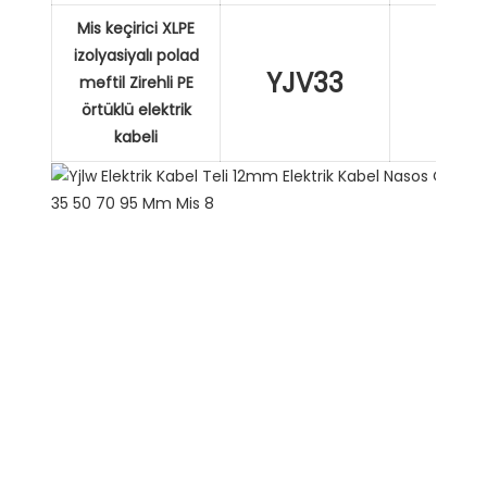
Mis keçirici XLPE
izolyasiyalı polad
YJV33
XL
məftil Zirehli PE
örtüklü elektrik
kabeli