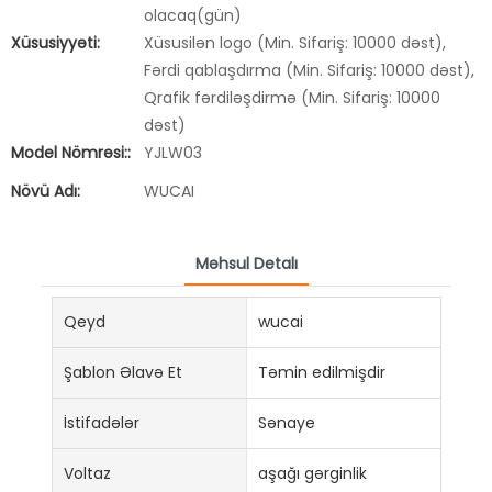
olacaq(gün)
Xüsusiyyəti:
Xüsusilən logo (Min. Sifariş: 10000 dəst),
Fərdi qablaşdırma (Min. Sifariş: 10000 dəst),
Qrafik fərdiləşdirmə (Min. Sifariş: 10000
dəst)
Model Nömrəsi::
YJLW03
Növü Adı:
WUCAI
Məhsul Detalı
Qeyd
wucai
Şablon Əlavə Et
Təmin edilmişdir
İstifadələr
Sənaye
Voltaz
aşağı gərginlik