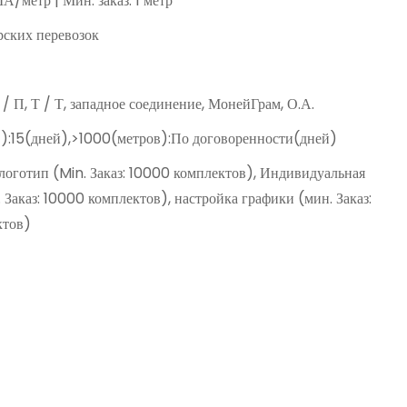
А/метр | Мин. заказ: 1 метр
ских перевозок
Д / П, Т / Т, западное соединение, МонейГрам, О.А.
):15(дней),>1000(метров):По договоренности(дней)
оготип (Min. Заказ: 10000 комплектов), Индивидуальная
 Заказ: 10000 комплектов), настройка графики (мин. Заказ:
ктов)