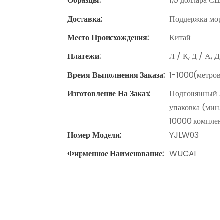
Образцы:
1,0 доллара СШ
Доставка:
Поддержка мор
Место Происхождения:
Китай
Платежи:
Л / К, Д / А, 
Время Выполнения Заказа:
1-1000(метров
Изготовление На Заказ:
Подгонянный л
упаковка (мин.
10000 компле
Номер Модели:
YJLW03
Фирменное Наименование:
WUCAI