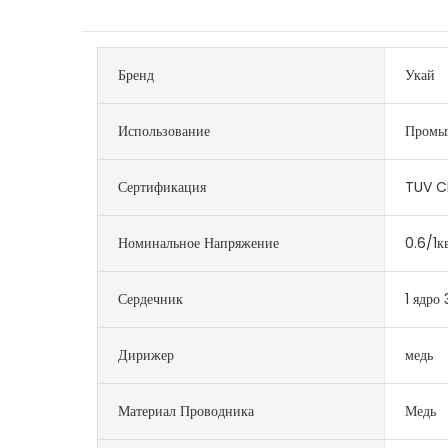
Бренд
Укай
Использование
Промы
Сертификация
TUV C
Номинальное Напряжение
0.6/1к
Сердечник
1 ядро ​
Дирижер
медь
Материал Проводника
Медь