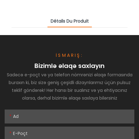
Détails Du Produit
İSMARIŞ:
Bizimlə əlaqə saxlayın
Sadəcə e-poçt və ya telefon nömrənizi əlaqə formasında
buraxın ki, biz sizə geniş çeşidli dizaynlarımız üçün pulsuz
təklif göndərək! Hər hansı bir sualınız və ya ehtiyacınız
olarsa, dərhal bizimlə əlaqə saxlaya bilərsiniz
Ad
E-Poçt