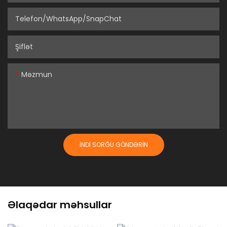
Telefon/WhatsApp/SnapChat
Şiflət
Məzmun
İNDI SORĞU GÖNDƏRIN
Əlaqədar məhsullar