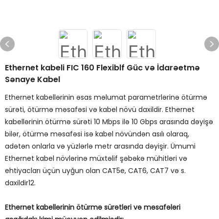
Ethernet kabeli FIC 160 Flexiblf Güc və İdarəetmə
Sənaye Kabel
Ethernet kabellərinin əsas məlumat parametrlərinə ötürmə
sürəti, ötürmə məsafəsi və kabel növü daxildir. Ethernet
kabellərinin ötürmə sürəti 10 Mbps ilə 10 Gbps arasında dəyişə
bilər, ötürmə məsafəsi isə kabel növündən asılı olaraq,
adətən onlarla və yüzlərlə metr arasında dəyişir. Ümumi
Ethernet kabel növlərinə müxtəlif şəbəkə mühitləri və
ehtiyacları üçün uyğun olan CAT5e, CAT6, CAT7 və s.
daxildir12.
Ethernet kabellərinin ötürmə sürətləri və məsafələri