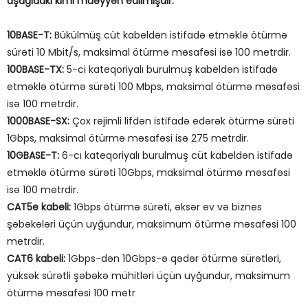
aşağıdakı kimi müəyyən edilmişdir:
10BASE-T:
Bükülmüş cüt kabeldən istifadə etməklə ötürmə
sürəti 10 Mbit/s, maksimal ötürmə məsafəsi isə 100 metrdir.
100BASE-TX:
5-ci kateqoriyalı burulmuş kabeldən istifadə
etməklə ötürmə sürəti 100 Mbps, maksimal ötürmə məsafəsi
isə 100 metrdir.
1000BASE-SX:
Çox rejimli lifdən istifadə edərək ötürmə sürəti
1Gbps, maksimal ötürmə məsafəsi isə 275 metrdir.
10GBASE-T:
6-cı kateqoriyalı burulmuş cüt kabeldən istifadə
etməklə ötürmə sürəti 10Gbps, maksimal ötürmə məsafəsi
isə 100 metrdir.
CAT5e kabeli:
1Gbps ötürmə sürəti, əksər ev və biznes
şəbəkələri üçün uyğundur, maksimum ötürmə məsafəsi 100
metrdir.
CAT6 kabeli:
1Gbps-dən 10Gbps-ə qədər ötürmə sürətləri,
yüksək sürətli şəbəkə mühitləri üçün uyğundur, maksimum
ötürmə məsafəsi 100 metr