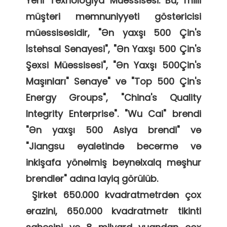
Yeni Texnologiya Müəssisəsi. Bu, milli 
müştəri məmnuniyyəti göstəricisi 
müəssisəsidir, "Ən yaxşı 500 Çin's 
İstehsal Sənayesi", "Ən Yaxşı 500 Çin's 
Şəxsi Müəssisəsi", "Ən Yaxşı 500Çin's 
Maşınları" Sənaye" və "Top 500 Çin's 
Energy Groups", "China's Quality 
Integrity Enterprise". "Wu Cai" brendi 
"Ən yaxşı 500 Asiya brendi" və 
"Jiangsu əyalətində becərmə və 
inkişafa yönəlmiş beynəlxalq məşhur 
brendlər" adına layiq görülüb. 

 Şirkət 650.000 kvadratmetrdən çox 
ərazini, 650.000 kvadratmetr tikinti 