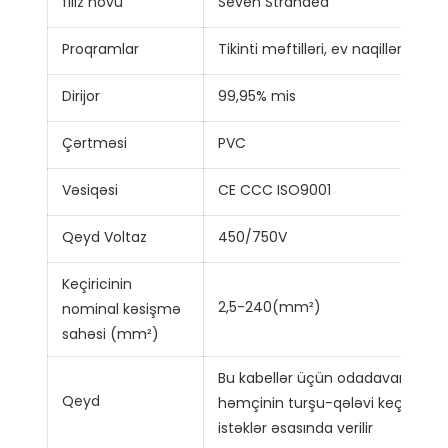
filiz növü
Seven Stranded
Proqramlar
Tikinti məftilləri, ev naqilləri
Dirijor
99,95% mis
Çərtməsi
PVC
Vəsiqəsi
CE CCC ISO9001
Qeyd Voltaz
450/750V
Keçiricinin
2,5-240(mm²)
nominal kəsişmə
sahəsi (mm²)
Bu kabellər üçün odadavamlı, al
Qeyd
həmçinin turşu-qələvi keçirməyən
istəklər əsasında verilir