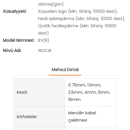
olacaq(gün)
Xüsusiyyəti:
Xüsusilən logo (Min. Sifariş: 10000 dəst),
Fərdi qablaşdırma (Min. Sifariş: 10000 dəst),
Qrafik fərdiləşdirmə (Min. Sifariş: 10000
dəst)
Model Nömrəsi::
BV(B)
Növü Adı:
WUCAI
Məhsul Detalı
0.75mm, 1.5mm,
Kesiti
2.5mm, 4mm, 6mm,
16mm
Mənzilin kabel
İstifadələr
çəkilməsi