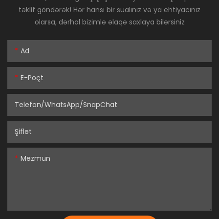
təklif göndərək! Hər hansı bir sualınız və ya ehtiyacınız
olarsa, dərhal bizimlə əlaqə saxlaya bilərsiniz
Ad
E-Poçt
Telefon/WhatsApp/SnapChat
Şiflət
Məzmun