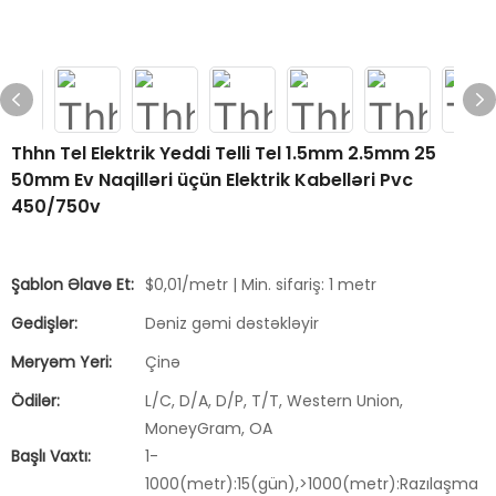
Thhn Tel Elektrik Yeddi Telli Tel 1.5mm 2.5mm 25
50mm Ev Naqilləri üçün Elektrik Kabelləri Pvc
450/750v
Şablon Əlavə Et:
$0,01/metr | Min. sifariş: 1 metr
Gedişlər:
Dəniz gəmi dəstəkləyir
Məryəm Yeri:
Çinə
Ödilər:
L/C, D/A, D/P, T/T, Western Union,
MoneyGram, OA
Başlı Vaxtı:
1-
1000(metr):15(gün),>1000(metr):Razılaşma