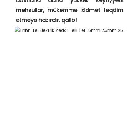
dostlarla daha yüksək keyfiyyətli 
məhsullar, mükəmməl xidmət təqdim 