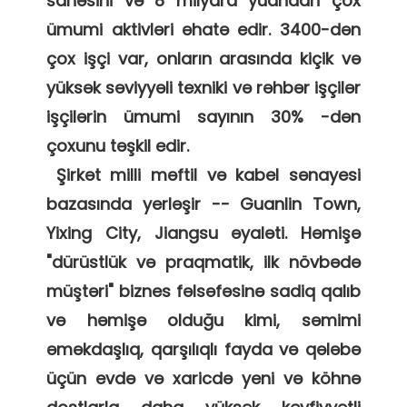
sahəsini və 8 milyard yuandan çox 
ümumi aktivləri əhatə edir. 3400-dən 
çox işçi var, onların arasında kiçik və 
yüksək səviyyəli texniki və rəhbər işçilər 
işçilərin ümumi sayının 30% -dən 
çoxunu təşkil edir. 

 Şirkət milli məftil və kabel sənayesi 
bazasında yerləşir -- Guanlin Town, 
Yixing City, Jiangsu əyaləti. Həmişə 
"dürüstlük və praqmatik, ilk növbədə 
müştəri" biznes fəlsəfəsinə sadiq qalıb 
və həmişə olduğu kimi, səmimi 
əməkdaşlıq, qarşılıqlı fayda və qələbə 
üçün evdə və xaricdə yeni və köhnə 