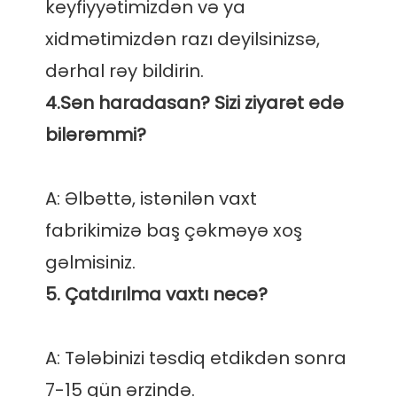
keyfiyyətimizdən və ya 
xidmətimizdən razı deyilsinizsə, 
4.Sən haradasan? Sizi ziyarət edə 
A: Əlbəttə, istənilən vaxt 
fabrikimizə baş çəkməyə xoş 
A: Tələbinizi təsdiq etdikdən sonra 