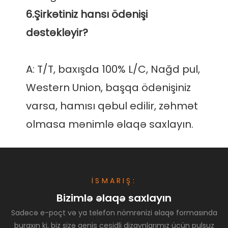
6.Şirkətiniz hansı ödənişi 
A: T/T, baxışda 100% L/C, Nağd pul, 
Western Union, başqa ödənişiniz 
varsa, hamısı qəbul edilir, zəhmət 
İSMARIŞ:
Bizimlə əlaqə saxlayın
Sadəcə e-poçt və ya telefon nömrənizi əlaqə formasında
buraxın ki, biz sizə geniş çeşidli dizaynlarımız üçün pulsuz