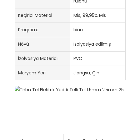
rulonu
Keçirici Material
Mis, 99,95% Mis
Proqram:
bina
Növü
izolyasiya edilmiş
İzolyasiya Materialı
PVC
Məryəm Yeri
Jiangsu, Çin