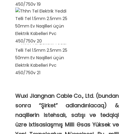
Wuxi Jiangnan Cable Co., Ltd. (bundan 
sonra “Şirkət” adlandırılacaq) & 
naqillərin istehsalı, satışı və tədqiqi 
üzrə ixtisaslaşmış Milli Əsas Yüksək və 