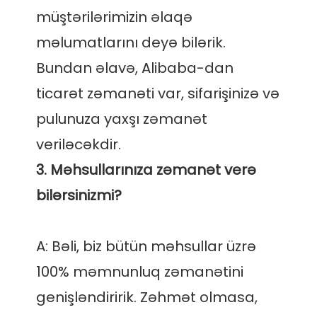
müştərilərimizin əlaqə 
məlumatlarını deyə bilərik. 
Bundan əlavə, Alibaba-dan 
ticarət zəmanəti var, sifarişinizə və 
pulunuza yaxşı zəmanət 
3. Məhsullarınıza zəmanət verə 
A: Bəli, biz bütün məhsullar üzrə 
100% məmnunluq zəmanətini 
genişləndiririk. Zəhmət olmasa, 