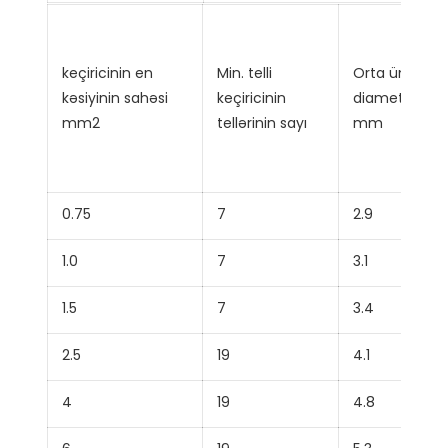
keçiricinin en
Min. telli
Orta ümumi
kəsiyinin sahəsi
keçiricinin
diametri Max
mm2
tellərinin sayı
mm
0.75
7
2.9
1.0
7
3.1
1.5
7
3.4
2.5
19
4.1
4
19
4.8