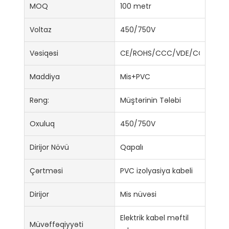
MOQ
100 metr
Voltaz
450/750V
Vəsiqəsi
CE/ROHS/CCC/VDE/CCC/ISO9
Maddiya
Mis+PVC
Rəng:
Müştərinin Tələbi
Oxuluq
450/750V
Dirijor Növü
Qapalı
Çərtməsi
PVC izolyasiya kabeli
Dirijor
Mis nüvəsi
Elektrik kabel məftil
Müvəffəqiyyəti