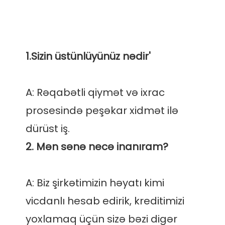
A: Rəqabətli qiymət və ixrac 
prosesində peşəkar xidmət ilə 
A: Biz şirkətimizin həyatı kimi 
vicdanlı hesab edirik, kreditimizi 
yoxlamaq üçün sizə bəzi digər 