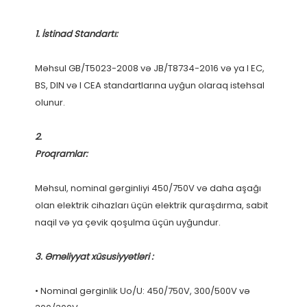
Məhsul GB/T5023-2008 və JB/T8734-2016 və ya I EC, 
BS, DIN və I CEA standartlarına uyğun olaraq istehsal 
Məhsul, nominal gərginliyi 450/750V və daha aşağı 
olan elektrik cihazları üçün elektrik quraşdırma, sabit 
• Nominal gərginlik Uo/U: 450/750V, 300/500V və 