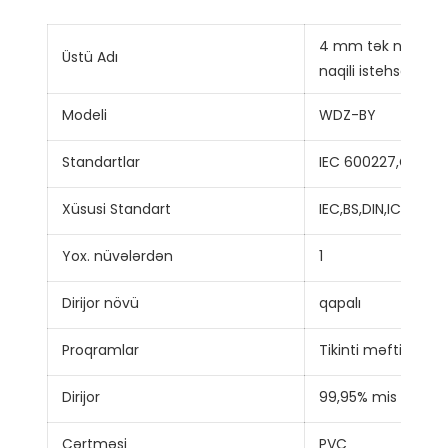
4 mm tək nüvəli 7 
Üstü Adı
naqili istehsal edir
Modeli
WDZ-BY
Standartlar
IEC 600227,GB/T5
Xüsusi Standart
IEC,BS,DIN,ICEA
Yox. nüvələrdən
1
Dirijor növü
qapalı
Proqramlar
Tikinti məftilləri, ev
Dirijor
99,95% mis
Çərtməsi
PVC