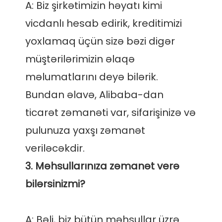
A: Biz şirkətimizin həyatı kimi 
vicdanlı hesab edirik, kreditimizi 
yoxlamaq üçün sizə bəzi digər 
müştərilərimizin əlaqə 
məlumatlarını deyə bilərik. 
Bundan əlavə, Alibaba-dan 
ticarət zəmanəti var, sifarişinizə və 
pulunuza yaxşı zəmanət 
3. Məhsullarınıza zəmanət verə 
A: Bəli, biz bütün məhsullar üzrə 