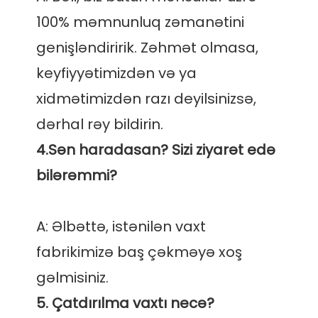
100% məmnunluq zəmanətini 
genişləndiririk. Zəhmət olmasa, 
keyfiyyətimizdən və ya 
xidmətimizdən razı deyilsinizsə, 
4.Sən haradasan? Sizi ziyarət edə 
A: Əlbəttə, istənilən vaxt 
fabrikimizə baş çəkməyə xoş 