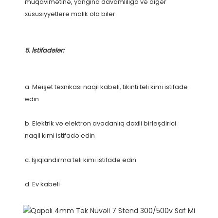
müqavimətinə, yanğına davamlılığa və digər 
a. Məişət texnikası naqil kabeli, tikinti teli kimi istifadə 
b. Elektrik və elektron avadanlıq daxili birləşdirici 