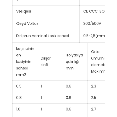
Vəsiqəsi
CE CCC ISO9001
Qeyd Voltaz
300/500V
Dirijorun nominal kəsik sahəsi
0,5~2,5(mm²)
keçiricinin
Orta
en
izolyasiya
Dirijor
ümumi
kəsiyinin
qalınlığı
sinfi
diametri
sahəsi
mm
Max mm
mm2
0.5
1
0.6
2.3
0.8
1
0.6
2.5
1.0
1
0.6
2.7