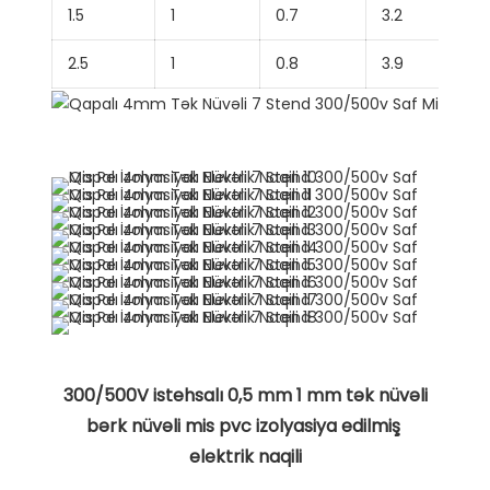
1.5
1
0.7
3.2
2.5
1
0.8
3.9
 300/500V istehsalı 0,5 mm 1 mm tək nüvəli 
bərk nüvəli mis pvc izolyasiya edilmiş 