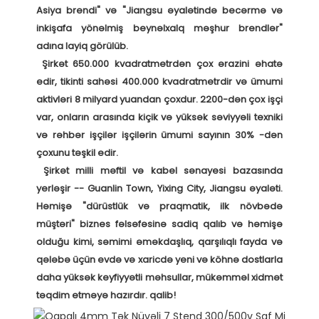
Asiya brendi" və "Jiangsu əyalətində becərmə və 
inkişafa yönəlmiş beynəlxalq məşhur brendlər" 
adına layiq görülüb. 

 Şirkət 650.000 kvadratmetrdən çox ərazini əhatə 
edir, tikinti sahəsi 400.000 kvadratmetrdir və ümumi 
aktivləri 8 milyard yuandan çoxdur. 2200-dən çox işçi 
var, onların arasında kiçik və yüksək səviyyəli texniki 
və rəhbər işçilər işçilərin ümumi sayının 30% -dən 
çoxunu təşkil edir. 

 Şirkət milli məftil və kabel sənayesi bazasında 
yerləşir -- Guanlin Town, Yixing City, Jiangsu əyaləti. 
Həmişə "dürüstlük və praqmatik, ilk növbədə 
müştəri" biznes fəlsəfəsinə sadiq qalıb və həmişə 
olduğu kimi, səmimi əməkdaşlıq, qarşılıqlı fayda və 
qələbə üçün evdə və xaricdə yeni və köhnə dostlarla 
daha yüksək keyfiyyətli məhsullar, mükəmməl xidmət 