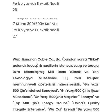
Wuxi Jiangnan Cable Co., Ltd. (bundan sonra “Şirkət” 
adlandırılacaq) & naqillərin istehsalı, satışı və tədqiqi 
üzrə ixtisaslaşmış Milli Əsas Yüksək və Yeni 
Texnologiya Müəssisəsi. Bu, milli müştəri 
məmnuniyyəti göstəricisi müəssisəsidir, "Ən yaxşı 
500 Çin's İstehsal Sənayesi", "Ən Yaxşı 500 Çin's Şəxsi 
Müəssisəsi", "Ən Yaxşı 500Çin's Maşınları" Sənaye" və 
"Top 500 Çin's Energy Groups", "China's Quality 
Integrity Enterprise". "Wu Cai" brendi "Ən yaxşı 500 