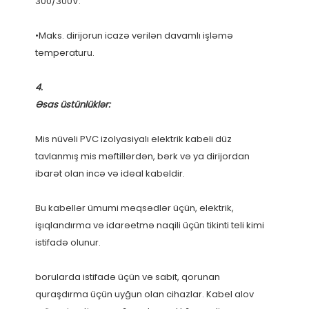
•Maks. dirijorun icazə verilən davamlı işləmə 
Mis nüvəli PVC izolyasiyalı elektrik kabeli düz 
tavlanmış mis məftillərdən, bərk və ya dirijordan 
Bu kabellər ümumi məqsədlər üçün, elektrik, 
işıqlandırma və idarəetmə naqili üçün tikinti teli kimi 
borularda istifadə üçün və sabit, qorunan 
quraşdırma üçün uyğun olan cihazlar. Kabel alov 