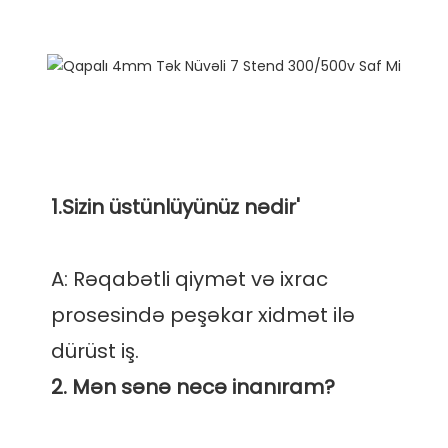
A: Rəqabətli qiymət və ixrac 
prosesində peşəkar xidmət ilə 