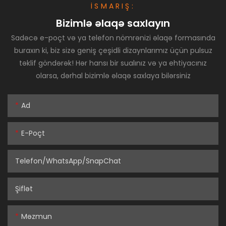
İSMARIŞ:
Bizimlə əlaqə saxlayın
Sadəcə e-poçt və ya telefon nömrənizi əlaqə formasında
buraxın ki, biz sizə geniş çeşidli dizaynlarımız üçün pulsuz
təklif göndərək! Hər hansı bir sualınız və ya ehtiyacınız
olarsa, dərhal bizimlə əlaqə saxlaya bilərsiniz
Ad
E-Poçt
Telefon/WhatsApp/SnapChat
Şiflət
Məzmun