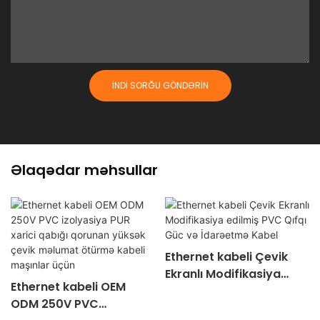
İNDI SORĞU GÖNDƏRIN
Əlaqədar məhsullar
Ethernet kabeli Çevik
Ekranlı Modifikasiya
Ethernet kabeli OEM
edilmiş PVC Qıfqı Güc və
ODM 250V PVC
İdarəetmə Kabel