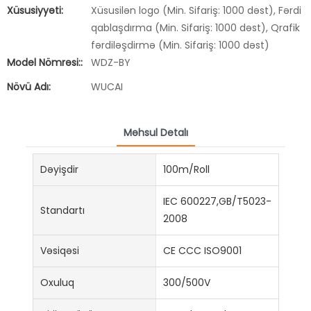
Xüsusiyyəti:
Xüsusilən logo (Min. Sifariş: 1000 dəst), Fərdi
qablaşdırma (Min. Sifariş: 1000 dəst), Qrafik
fərdiləşdirmə (Min. Sifariş: 1000 dəst)
Model Nömrəsi::
WDZ-BY
Növü Adı:
WUCAI
Məhsul Detalı
Dəyişdir
100m/Roll
IEC 600227,GB/T5023-
Standartı
2008
Vəsiqəsi
CE CCC ISO9001
Oxuluq
300/500V