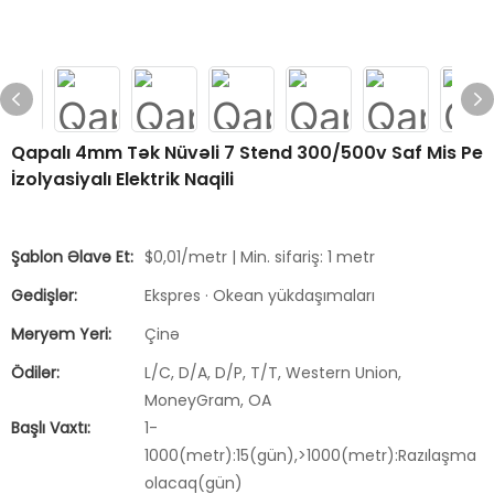
Qapalı 4mm Tək Nüvəli 7 Stend 300/500v Saf Mis Pe
İzolyasiyalı Elektrik Naqili
Şablon Əlavə Et:
$0,01/metr | Min. sifariş: 1 metr
Gedişlər:
Ekspres · Okean yükdaşımaları
Məryəm Yeri:
Çinə
Ödilər:
L/C, D/A, D/P, T/T, Western Union,
MoneyGram, OA
Başlı Vaxtı:
1-
1000(metr):15(gün),>1000(metr):Razılaşma
olacaq(gün)