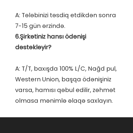
A: Tələbinizi təsdiq etdikdən sonra 
6.Şirkətiniz hansı ödənişi 
A: T/T, baxışda 100% L/C, Nağd pul, 
Western Union, başqa ödənişiniz 
varsa, hamısı qəbul edilir, zəhmət 