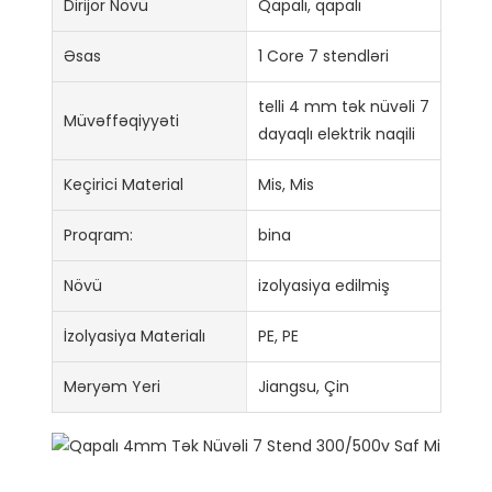
Dirijor Növü
Qapalı, qapalı
Əsas
1 Core 7 stendləri
telli 4 mm tək nüvəli 7
Müvəffəqiyyəti
dayaqlı elektrik naqili
Keçirici Material
Mis, Mis
Proqram:
bina
Növü
izolyasiya edilmiş
İzolyasiya Materialı
PE, PE
Məryəm Yeri
Jiangsu, Çin