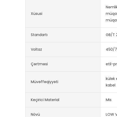
Nəmli
Xüsusi
müqav
müqa
Standartı
GB/T 
Voltaz
450/7
Çərtməsi
etil-p
külək 
Müvəffəqiyyəti
kabel
Keçirici Material
Mis
Növü
LOW 