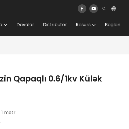
a
Davalar
Distribüter
Resurs
Bağlan
ezin Qapaqlı 0.6/1kv Külək
: 1 metr
r