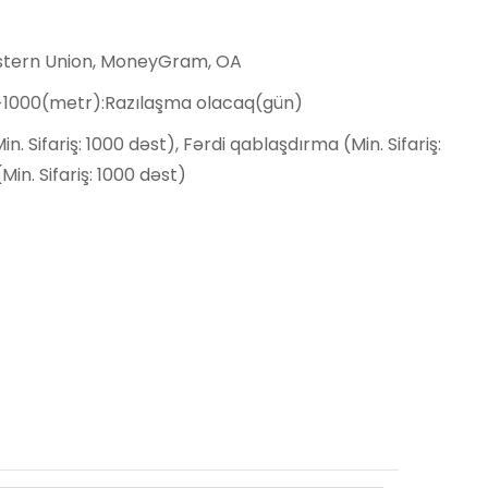
estern Union, MoneyGram, OA
,>1000(metr):Razılaşma olacaq(gün)
n. Sifariş: 1000 dəst), Fərdi qablaşdırma (Min. Sifariş:
Min. Sifariş: 1000 dəst)