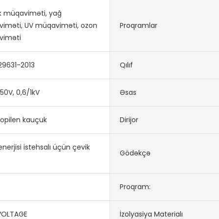
k müqaviməti, yağ
iməti, UV müqaviməti, ozon
Proqramlar
viməti
29631-2013
Qılıf
50V, 0,6/1kV
Əsas
ropilen kauçuk
Dirijor
enerjisi istehsalı üçün çevik
Gödəkçə
Proqram:
VOLTAGE
İzolyasiya Materialı