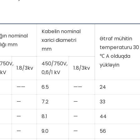
Kabelin nominal
ğın nominal
Ətraf mühitin
xarici diametri
lığı mm
temperaturu 30
mm
℃ A olduqda
750V,
450/750V,
yükləyin
1.8/3kv
1.8/3kv
 kV
0,6/1 kV
——
6.5
——
24
—
7.2
—
33
—
8.1
—
44
—
9.0
—
56