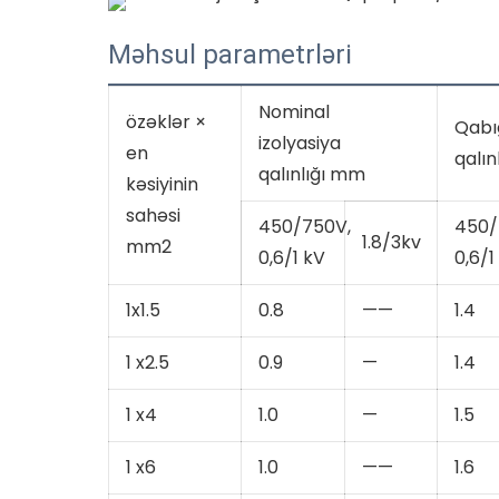
Məhsul parametrləri
Nominal
özəklər ×
Qabı
izolyasiya
en
qalın
qalınlığı mm
kəsiyinin
sahəsi
450/750V,
450/
1.8/3kv
mm2
0,6/1 kV
0,6/1
1x1.5
0.8
——
1.4
1 x2.5
0.9
—
1.4
1 x4
1.0
—
1.5
1 x6
1.0
——
1.6