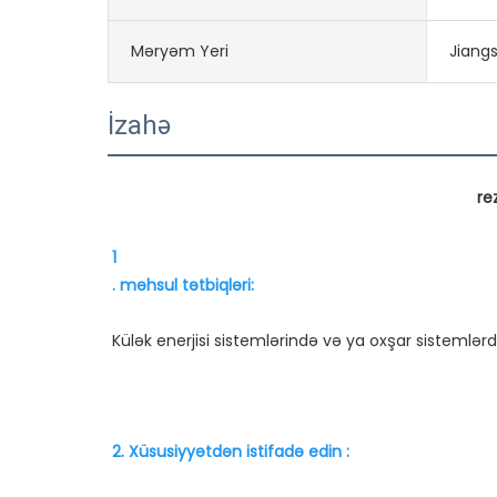
Məryəm Yeri
Jiangs
İzahə
1