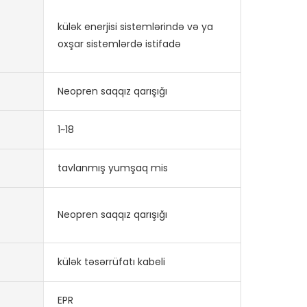
külək enerjisi sistemlərində və ya
oxşar sistemlərdə istifadə
Neopren saqqız qarışığı
1~18
tavlanmış yumşaq mis
Neopren saqqız qarışığı
külək təsərrüfatı kabeli
EPR