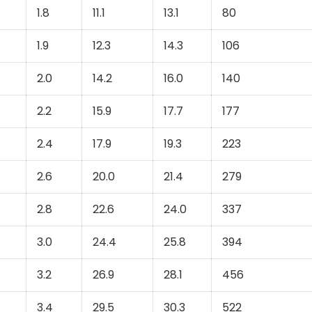
1.8
11.1
13.1
80
1.9
12.3
14.3
106
2.0
14.2
16.0
140
2.2
15.9
17.7
177
2.4
17.9
19.3
223
2.6
20.0
21.4
279
2.8
22.6
24.0
337
3.0
24.4
25.8
394
3.2
26.9
28.1
456
3.4
29.5
30.3
522