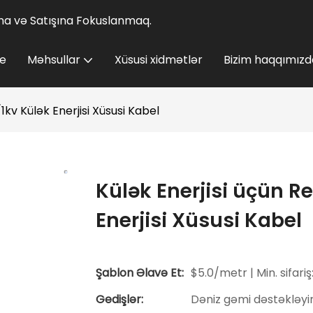
lına və Satışına Fokuslanmaq.
e
Məhsullar
Xüsusi xidmətlər
Bizim haqqımızd
1kv Külək Enerjisi Xüsusi Kabel
Külək Enerjisi üçün R
Enerjisi Xüsusi Kabel
Şablon Əlavə Et:
$5.0/metr | Min. sifariş
Gedişlər:
Dəniz gəmi dəstəkləyi