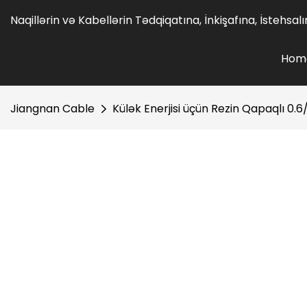
Naqillərin və Kabellərin Tədqiqatına, İnkişafına, İstehsa
Hom
Jiangnan Cable
Külək Enerjisi üçün Rezin Qapaqlı 0.6/