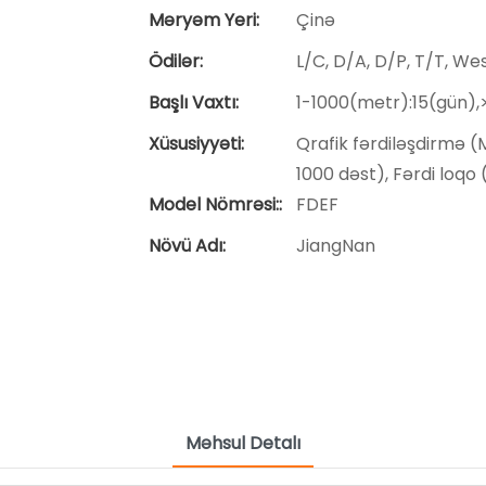
Məryəm Yeri:
Çinə
Ödilər:
L/C, D/A, D/P, T/T, W
Başlı Vaxtı:
1-1000(metr):15(gün)
Xüsusiyyəti:
Qrafik fərdiləşdirmə (Mi
1000 dəst), Fərdi loqo (
Model Nömrəsi::
FDEF
Növü Adı:
JiangNan
Məhsul Detalı