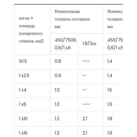
Номинальная
Номинальная
жилы ×
толщина изоляции
толщина оболо
площадь
мм
мм
поперечного
450/750В,
450/750В,
сечения, мм2
1.8/3кв
0,6/1 кВ
0,6/1 кВ
1x1.5
0.8
——
1.4
1 x2.5
0.9
—
1.4
1 x4
1.0
—
1.5
1 x6
1.0
——
1.6
1 x10
1.2
2.1
1.8
1
1 x16
1.2
2.1
1.9
1