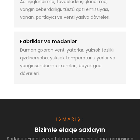
Adi işıqlandırma, fövqəladə işıqlandırma,
yanğın xəbərdarlığı, tüstü qazı emissiyası,
yanan, partlayıcı və ventilyasiya dövrələri.
Fabriklər və mədənlər
Duman çıxaran ventilyatorlar, yüksək tezlikli
qızdırıcı soba, yüksək temperaturlu yerlər və
yanğınsöndürmə sxemləri, böyük güc
dövrələri.
İSMARIŞ:
Bizimlə əlaqə saxlayın
Sadəcə e-poçt və ya telefon nömrənizi əlaqə formasında