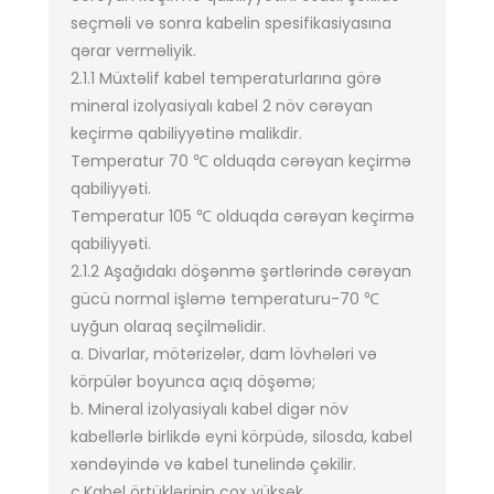
seçməli və sonra kabelin spesifikasiyasına
qərar verməliyik.
2.1.1 Müxtəlif kabel temperaturlarına görə
mineral izolyasiyalı kabel 2 növ cərəyan
keçirmə qabiliyyətinə malikdir.
Temperatur 70 ℃ olduqda cərəyan keçirmə
qabiliyyəti.
Temperatur 105 ℃ olduqda cərəyan keçirmə
qabiliyyəti.
2.1.2 Aşağıdakı döşənmə şərtlərində cərəyan
gücü normal işləmə temperaturu-70 ℃
uyğun olaraq seçilməlidir.
a. Divarlar, mötərizələr, dam lövhələri və
körpülər boyunca açıq döşəmə;
b. Mineral izolyasiyalı kabel digər növ
kabellərlə birlikdə eyni körpüdə, silosda, kabel
xəndəyində və kabel tunelində çəkilir.
c.Kabel örtüklərinin çox yüksək