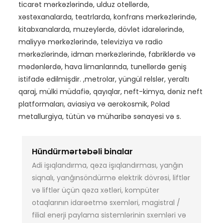
ticarət mərkəzlərində, ulduz otellərdə,
xəstəxanalarda, teatrlarda, konfrans mərkəzlərində,
kitabxanalarda, muzeylərdə, dövlət idarələrində,
maliyyə mərkəzlərində, televiziya və radio
mərkəzlərində, idman mərkəzlərində, fabriklərdə və
mədənlərdə, hava limanlarında, tunellərdə geniş
istifadə edilmişdir. ,metrolar, yüngül relslər, yeraltı
qaraj, mülki müdafiə, qayıqlar, neft-kimya, dəniz neft
platformaları, aviasiya və aerokosmik, Polad
metallurgiya, tütün və müharibə sənayesi və s.
Hündürmərtəbəli binalar
Adi işıqlandırma, qəza işıqlandırması, yanğın
siqnalı, yanğınsöndürmə elektrik dövrəsi, liftlər
və liftlər üçün qəza xətləri, kompüter
otaqlarının idarəetmə sxemləri, magistral /
filial enerji paylama sistemlərinin sxemləri və