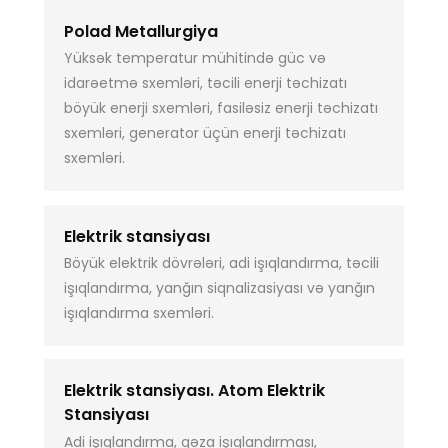
Polad Metallurgiya
Yüksək temperatur mühitində güc və
idarəetmə sxemləri, təcili enerji təchizatı
böyük enerji sxemləri, fasiləsiz enerji təchizatı
sxemləri, generator üçün enerji təchizatı
sxemləri.
Elektrik stansiyası
Böyük elektrik dövrələri, adi işıqlandırma, təcili
işıqlandırma, yanğın siqnalizasiyası və yanğın
işıqlandırma sxemləri.
Elektrik stansiyası. Atom Elektrik
Stansiyası
Adi işıqlandırma, qəza işıqlandırması,