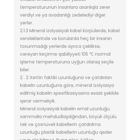
temperaturunun insanlara asanlıqla zərər
verdiyi və ya avadanlığı zədələdiyi digər
yerlər.
2.1.3 Mineral izolyasiyalı kabel körpülərdə, kabel
xəndəklərində və borularda heç bir insanın
toxunmadığı yerlərdə ayrıca çəkilirsə,
cərəyan keçirmə qabiliyyəti 105 ℃ normal
işləmə temperaturuna uyğun olaraq seçilə
bilər.
2 . 2 Xəttin faktiki uzunluğuna və çatdırılan
kabelin uzunluğuna görə, mineral izolyasiya
edilmiş kabelin spesifikasiyasına əsaslı şəkildə
qərar verməliyik.
Mineral izolyasiyalı kabelin emal uzunluğu
xammalla məhdudlaşdığından, böyük ölçülü
tək və çoxnüvəli kabellərin çatdırılma
uzunluğu plastik kabellərin uzunluğu qədər