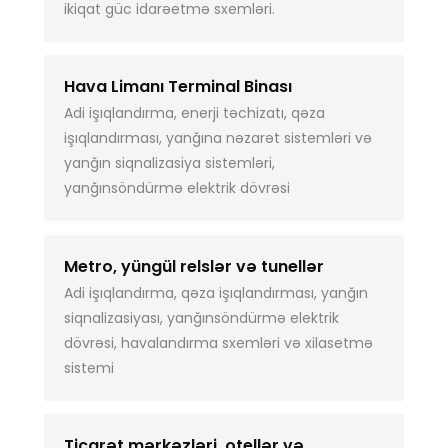
ikiqat güc idarəetmə sxemləri.
Hava Limanı Terminal Binası
Adi işıqlandırma, enerji təchizatı, qəza
işıqlandırması, yanğına nəzarət sistemləri və
yanğın siqnalizasiya sistemləri,
yanğınsöndürmə elektrik dövrəsi
Metro, yüngül relslər və tunellər
Adi işıqlandırma, qəza işıqlandırması, yanğın
siqnalizasiyası, yanğınsöndürmə elektrik
dövrəsi, havalandırma sxemləri və xilasetmə
sistemi
Ticarət mərkəzləri, otellər və