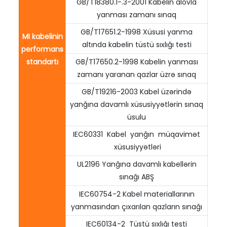
GB/T18380.1-.3-2001 Kabelin alovla
yanması zamanı sınaq
GB/T17651.2-1998 Xüsusi yanma
MI kabelinin
altında kabelin tüstü sıxlığı testi
performans
standartı
GB/T17650.2-1998 Kabelin yanması
zamanı yaranan qazlar üzrə sınaq
GB/T19216-2003 Kabel üzərində
yanğına davamlı xüsusiyyətlərin sınaq
üsulu
IEC60331 Kabel yanğın müqavimət
xüsusiyyətləri
UL2196 Yanğına davamlı kabellərin
sınağı ABŞ
IEC60754-2 Kabel materiallarının
yanmasından çıxarılan qazların sınağı
IEC60134-2 Tüstü sıxlığı testi