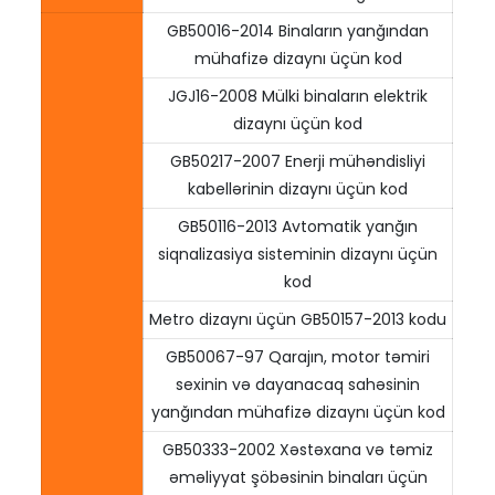
GB50016-2014 Binaların yanğından
mühafizə dizaynı üçün kod
JGJ16-2008 Mülki binaların elektrik
dizaynı üçün kod
GB50217-2007 Enerji mühəndisliyi
kabellərinin dizaynı üçün kod
GB50116-2013 Avtomatik yanğın
siqnalizasiya sisteminin dizaynı üçün
kod
Metro dizaynı üçün GB50157-2013 kodu
GB50067-97 Qarajın, motor təmiri
sexinin və dayanacaq sahəsinin
yanğından mühafizə dizaynı üçün kod
GB50333-2002 Xəstəxana və təmiz
əməliyyat şöbəsinin binaları üçün