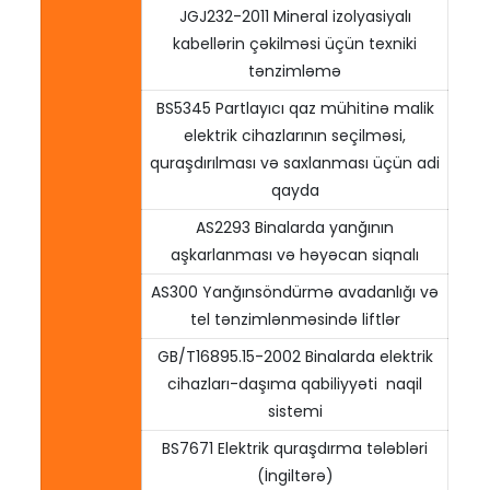
JGJ232-2011 Mineral izolyasiyalı
kabellərin çəkilməsi üçün texniki
tənzimləmə
BS5345 Partlayıcı qaz mühitinə malik
elektrik cihazlarının seçilməsi,
quraşdırılması və saxlanması üçün adi
qayda
AS2293 Binalarda yanğının
aşkarlanması və həyəcan siqnalı
AS300 Yanğınsöndürmə avadanlığı və
tel tənzimlənməsində liftlər
GB/T16895.15-2002 Binalarda elektrik
cihazları-daşıma qabiliyyəti naqil
sistemi
BS7671 Elektrik quraşdırma tələbləri
(İngiltərə)