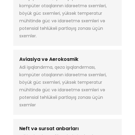
kompüter otaqlarının idarəetmə sxemləri,
böyük güc sxemləri, yüksək temperatur
mühitində güc və idarəetmə sxemləri və
potensial təhlükəli partlayış zonası üçün
sxemlər.
Aviasiya və Aerokosmik
Adi işıqlandırma, qəza işıqlandırması,
kompüter otaqlarının idarəetmə sxemləri,
böyük güc sxemləri, yüksək temperatur
mühitində güc və idarəetmə sxemləri və
potensial təhlükəli partlayış zonası üçün
sxemlər
Neft və sursat anbarları