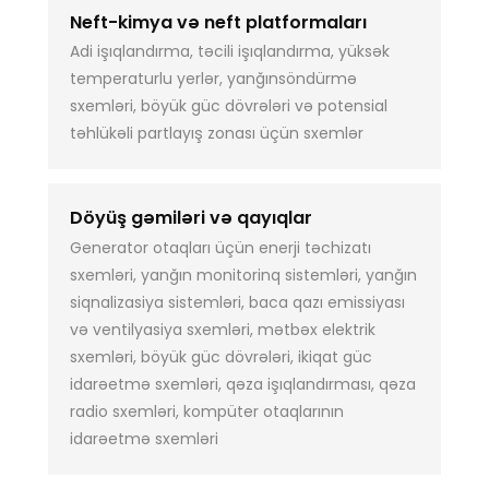
Neft-kimya və neft platformaları
Adi işıqlandırma, təcili işıqlandırma, yüksək
temperaturlu yerlər, yanğınsöndürmə
sxemləri, böyük güc dövrələri və potensial
təhlükəli partlayış zonası üçün sxemlər
Döyüş gəmiləri və qayıqlar
Generator otaqları üçün enerji təchizatı
sxemləri, yanğın monitorinq sistemləri, yanğın
siqnalizasiya sistemləri, baca qazı emissiyası
və ventilyasiya sxemləri, mətbəx elektrik
sxemləri, böyük güc dövrələri, ikiqat güc
idarəetmə sxemləri, qəza işıqlandırması, qəza
radio sxemləri, kompüter otaqlarının
idarəetmə sxemləri