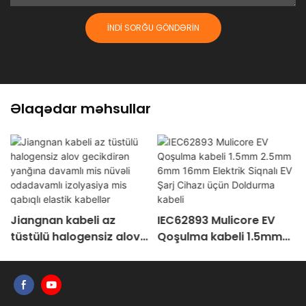
İNDI SORĞU GÖNDƏRIN
Əlaqədar məhsullar
Jiangnan kabeli az
IEC62893 Mulicore EV
tüstülü halogensiz alov
Qoşulma kabeli 1.5mm
gecikdirən yanğına
2.5mm 6mm 16mm
davamlı mis nüvəli
Elektrik Siqnalı EV Şarj
odadavamlı izolyasiya
Cihazı üçün Doldurma
mis qabıqlı elastik
kabeli