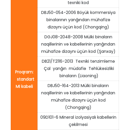
texniki kod
DBJ50-054-2006 Böyük kommersiya
binalarının yanğından mühafizə
dizaynı üçün kod (Chongqing)
DGJ08-2048-2008 Mülki binaların
naqillərinin və kabellərinin yanğından
mühafizə dizaynı üçün kod (Şanxay)
DB21/T2116-2013 Texniki tənzimləmə
Çal yanğın müdafiə Təhlükəsizliki
Proqram:
binaların (Liaoning)
standart
DBJ50-164-2013 Mülki binaların
MI kabeli
naqillərinin və kabellərinin yanğından
mühafizə dizaynı üçün kod
(Chongqing)
09D101-6 Mineral izolyasiyalı kabellərin
çəkilməsi