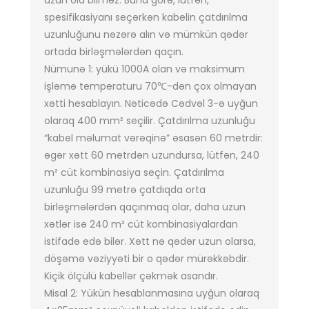
uzun ola bilməz. Buna görə, lütfən,
spesifikasiyanı seçərkən kabelin çatdırılma
uzunluğunu nəzərə alın və mümkün qədər
ortada birləşmələrdən qaçın.
Nümunə 1: yükü 1000A olan və maksimum
işləmə temperaturu 70℃-dən çox olmayan
xətti hesablayın. Nəticədə Cədvəl 3-ə uyğun
olaraq 400 mm² seçilir. Çatdırılma uzunluğu
“kabel məlumat vərəqinə” əsasən 60 metrdir:
əgər xətt 60 metrdən uzundursa, lütfən, 240
m² cüt kombinasiya seçin. Çatdırılma
uzunluğu 99 metrə çatdıqda orta
birləşmələrdən qaçınmaq olar, daha uzun
xətlər isə 240 m² cüt kombinasiyalardan
istifadə edə bilər. Xətt nə qədər uzun olarsa,
döşəmə vəziyyəti bir o qədər mürəkkəbdir.
Kiçik ölçülü kabellər çəkmək asandır.
Misal 2: Yükün hesablanmasına uyğun olaraq