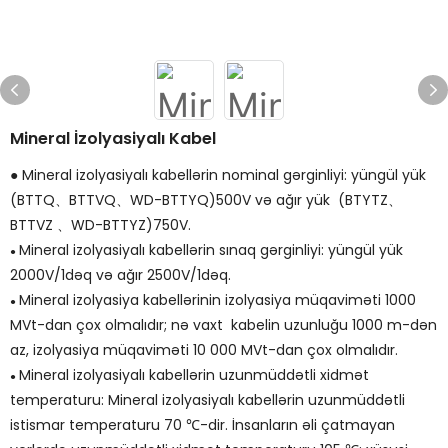
Mineral İzolyasiyalı Kabel
● Mineral izolyasiyalı kabellərin nominal gərginliyi: yüngül yük
(BTTQ、BTTVQ、WD-BTTYQ)500V və ağır yük (BTYTZ、
BTTVZ 、WD-BTTYZ)750V.
Mineral izolyasiyalı kabellərin sınaq gərginliyi: yüngül yük
●
2000V/1dəq və ağır 2500V/1dəq.
Mineral izolyasiya kabellərinin izolyasiya müqaviməti 1000
●
MVt-dan çox olmalıdır; nə vaxt kabelin uzunluğu 1000 m-dən
az, izolyasiya müqaviməti 10 000 MVt-dan çox olmalıdır.
Mineral izolyasiyalı kabellərin uzunmüddətli xidmət
●
temperaturu: Mineral izolyasiyalı kabellərin uzunmüddətli
istismar temperaturu 70 ℃-dir. İnsanların əli çatmayan