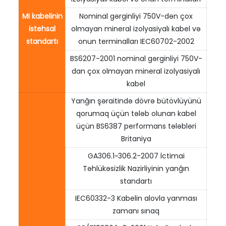
MI kabelinin
Nominal gərginliyi 750V-dən çox
istehsal
olmayan mineral izolyasiyalı kabel və
standartı
onun terminalları IEC60702-2002
BS6207-2001 nominal gərginliyi 750V-
dan çox olmayan mineral izolyasiyalı
kabel
Yanğın şəraitində dövrə bütövlüyünü
qorumaq üçün tələb olunan kabel
üçün BS6387 performans tələbləri
Britaniya
GA306.1~306.2-2007 İctimai
Təhlükəsizlik Nazirliyinin yanğın
standartı
IEC60332-3 Kabelin alovla yanması
zamanı sınaq