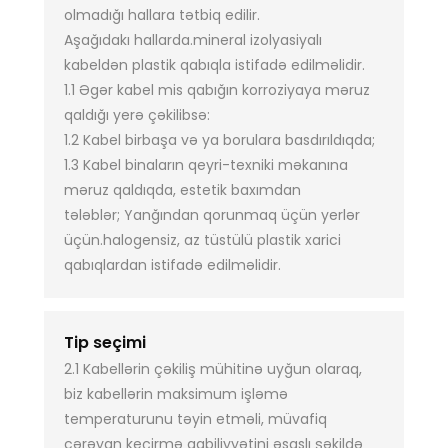
olmadığı hallara tətbiq edilir.
Aşağıdakı hallarda.mineral izolyasiyalı
kabeldən plastik qabıqla istifadə edilməlidir.
1.1 Əgər kabel mis qabığın korroziyaya məruz
qaldığı yerə çəkilibsə:
1.2 Kabel birbaşa və ya borulara basdırıldıqda;
1.3 Kabel binaların qeyri-texniki məkanına
məruz qaldıqda, estetik baxımdan
tələblər; Yanğından qorunmaq üçün yerlər
üçün.halogensiz, az tüstülü plastik xarici
qabıqlardan istifadə edilməlidir.
Tip seçimi
2.1 Kabellərin çəkiliş mühitinə uyğun olaraq,
biz kabellərin maksimum işləmə
temperaturunu təyin etməli, müvafiq
cərəyan keçirmə qabiliyyətini əsaslı şəkildə