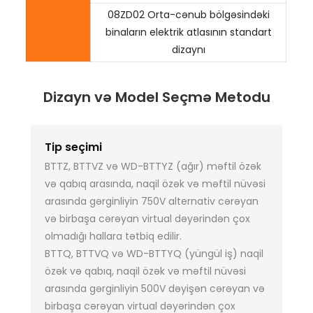
08ZD02 Orta-cənub bölgəsindəki
binaların elektrik atlasının standart
dizaynı
Dizayn və Model Seçmə Metodu
Tip seçimi
BTTZ, BTTVZ və WD-BTTYZ (ağır) məftil özək
və qabıq arasında, naqil özək və məftil nüvəsi
arasında gərginliyin 750V alternativ cərəyan
və birbaşa cərəyan virtual dəyərindən çox
olmadığı hallara tətbiq edilir.
BTTQ, BTTVQ və WD-BTTYQ (yüngül iş) naqil
özək və qabıq, naqil özək və məftil nüvəsi
arasında gərginliyin 500V dəyişən cərəyan və
birbaşa cərəyan virtual dəyərindən çox