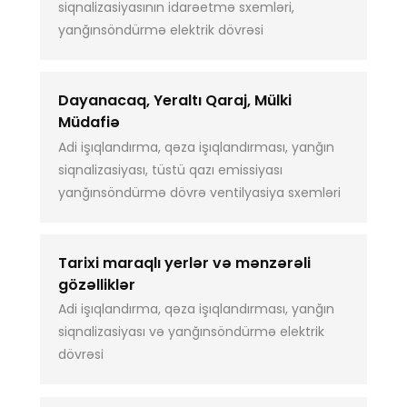
siqnalizasiyasının idarəetmə sxemləri,
yanğınsöndürmə elektrik dövrəsi
Dayanacaq, Yeraltı Qaraj, Mülki
Müdafiə
Adi işıqlandırma, qəza işıqlandırması, yanğın
siqnalizasiyası, tüstü qazı emissiyası
yanğınsöndürmə dövrə ventilyasiya sxemləri
Tarixi maraqlı yerlər və mənzərəli
gözəlliklər
Adi işıqlandırma, qəza işıqlandırması, yanğın
siqnalizasiyası və yanğınsöndürmə elektrik
dövrəsi