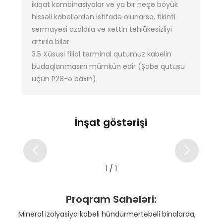
ikiqat kombinasiyalar və ya bir neçə böyük
hissəli kabellərdən istifadə olunarsa, tikinti
sərmayəsi azaldıla və xəttin təhlükəsizliyi
artırıla bilər.
3.5 Xüsusi filial terminal qutumuz kabelin
budaqlanmasını mümkün edir (Şöbə qutusu
üçün P28-ə baxın).
İnşat göstərişi
1
/
1
Proqram Sahələri:
Mineral izolyasiya kabeli hündürmərtəbəli binalarda,