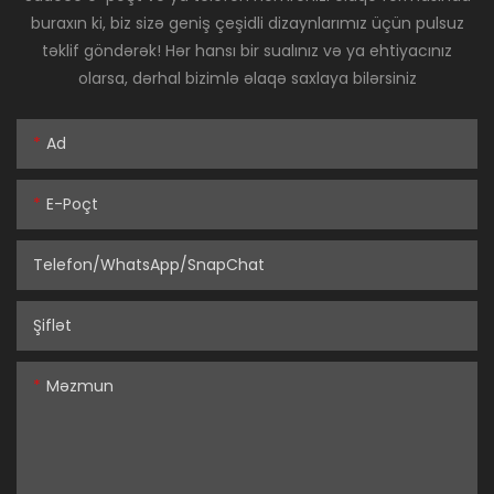
buraxın ki, biz sizə geniş çeşidli dizaynlarımız üçün pulsuz
təklif göndərək! Hər hansı bir sualınız və ya ehtiyacınız
olarsa, dərhal bizimlə əlaqə saxlaya bilərsiniz
Ad
E-Poçt
Telefon/WhatsApp/SnapChat
Şiflət
Məzmun