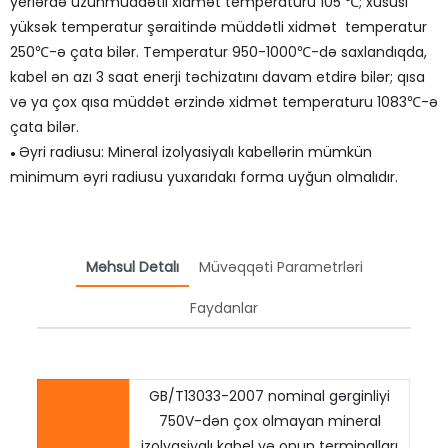
yerlərdə uzunmüddətli xidmət temperaturu 105 ℃; xüsusi
yüksək temperatur şəraitində müddətli xidmət temperatur
250℃-ə çata bilər. Temperatur 950-1000℃-də saxlandıqda,
kabel ən azı 3 saat enerji təchizatını davam etdirə bilər; qısa
və ya çox qısa müddət ərzində xidmət temperaturu 1083℃-ə
çata bilər.
Əyri radiusu: Mineral izolyasiyalı kabellərin mümkün
●
minimum əyri radiusu yuxarıdakı forma uyğun olmalıdır.
Məhsul Detalı
Müvəqqəti Parametrləri
Faydanlar
GB/T13033-2007 nominal gərginliyi
750V-dən çox olmayan mineral
izolyasiyalı kabel və onun terminalları