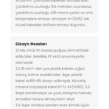
4×25mm² çoxnüvəli kabeldən istifadə edin.
Çatdırılma uzunluğu 124 metrdən uzundursa,
çatdırılma uzunluğu 425 metrə çatan və orta
birləşmələrə ehtiyac olmayan 4×(1X25) tək
nüvəli kabeldən istifadə etməyi düşünün.
Dizayn Əsasları
3.1 Mis örtük PE torpaq qurğusu kimi istifadə
edilə bilər. Beləliklə, PE xətti ümumiyyətlə
lazımsızdır.
3.2 16 mm²-dən çox plastik kabelə uyğun
olaraq, bölmə azaldıla bilər. Əgər plastik
kabel 4x185+95 dizayn edilmişdir, Müvafiq
mineral izolyasiyalı kabel BTTZ 4X(1X150). 3.3
İkiqat kombinasiya və çoxlu birləşmə halında
əmsalları nəzərə almaq lazım deyil.
3.4 Əgər avtobus kanalını əvəz etmək üçün