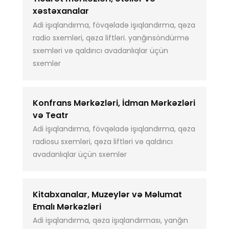
xəstəxanalar
Adi işıqlandırma, fövqəladə işıqlandırma, qəza
radio sxemləri, qəza liftləri. yanğınsöndürmə
sxemləri və qaldırıcı avadanlıqlar üçün
sxemlər
Konfrans Mərkəzləri, İdman Mərkəzləri
və Teatr
Adi işıqlandırma, fövqəladə işıqlandırma, qəza
radiosu sxemləri, qəza liftləri və qaldırıcı
avadanlıqlar üçün sxemlər
Kitabxanalar, Muzeylər və Məlumat
Emalı Mərkəzləri
Adi işıqlandırma, qəza işıqlandırması, yanğın