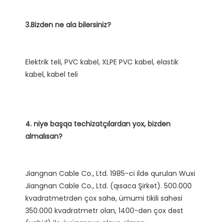
Elektrik teli, PVC kabel, XLPE PVC kabel, elastik 
4. niyə başqa təchizatçılardan yox, bizdən 
Jiangnan Cable Co., Ltd. 1985-ci ildə qurulan Wuxi 
Jiangnan Cable Co., Ltd. (qısaca Şirkət). 500.000 
kvadratmetrdən çox sahə, ümumi tikili sahəsi 
350.000 kvadratmetr olan, 1400-dən çox dəst 