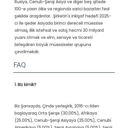
Rusiya, Cənub-Şərqi Asiya və digər beş qitədə 
100-ə yaxın ölkə və regionda xarici bazarları fəal 
şəkildə araşdırırlar. .Şirkətin's inkişaf hədəfi 2025-
ci ilə qədər Asiyada birinci dərəcəli müəssisə 
olmaq, illik istehsal və satış həcmi 30 milyard 
yuanı ötmək və elm, sənaye və ticarəti 
birləşdirən böyük müəssisələr qrupuna 
FAQ
Biz Şanxayda, Çində yerləşirik, 2016-cı ildən 
başlayaraq Orta Şərqə (30.00%), Afrikaya 
(25.00%), Cənub-Şərqi Asiyaya (25.00%), Cənubi 
Amerikaya (5.00%), Şərqi Avropaya (5.00%), Şərqi 