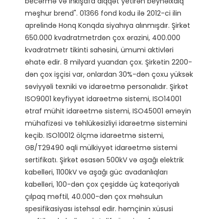
becərmə və inkişafa diqqət yetirən beynəlxalq 
məşhur brend". 01366 fond kodu ilə 2012-ci ilin 
aprelində Honq Konqda siyahıya alınmışdır. Şirkət 
650.000 kvadratmetrdən çox ərazini, 400.000 
kvadratmetr tikinti sahəsini, ümumi aktivləri 
əhatə edir. 8 milyard yuandan çox. Şirkətin 2200-
dən çox işçisi var, onlardan 30%-dən çoxu yüksək 
səviyyəli texniki və idarəetmə personalıdır. Şirkət 
ISO9001 keyfiyyət idarəetmə sistemi, ISO14001 
ətraf mühit idarəetmə sistemi, ISO45001 əməyin 
mühafizəsi və təhlükəsizliyi idarəetmə sistemini 
keçib. ISO10012 ölçmə idarəetmə sistemi, 
GB/T29490 əqli mülkiyyət idarəetmə sistemi 
sertifikatı. Şirkət əsasən 500kV və aşağı elektrik 
kabelləri, 1100kV və aşağı güc avadanlıqları 
kabelləri, 100-dən çox çeşiddə üç kateqoriyalı 
çılpaq məftil, 40.000-dən çox məhsulun 
spesifikasiyası istehsal edir. həmçinin xüsusi 