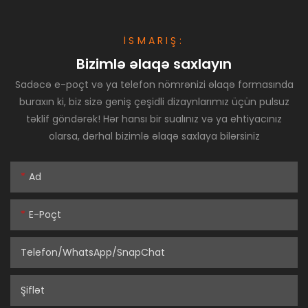
İSMARIŞ:
Bizimlə əlaqə saxlayın
Sadəcə e-poçt və ya telefon nömrənizi əlaqə formasında
buraxın ki, biz sizə geniş çeşidli dizaynlarımız üçün pulsuz
təklif göndərək! Hər hansı bir sualınız və ya ehtiyacınız
olarsa, dərhal bizimlə əlaqə saxlaya bilərsiniz
Ad
E-Poçt
Telefon/WhatsApp/SnapChat
Şiflət