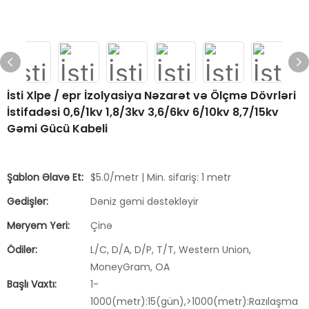
İsti Xlpe / epr İzolyasiya Nəzarət və Ölçmə Dövrləri
İstifadəsi 0,6/1kv 1,8/3kv 3,6/6kv 6/10kv 8,7/15kv
Gəmi Gücü Kabeli
Şablon Əlavə Et:
$5.0/metr | Min. sifariş: 1 metr
Gedişlər:
Dəniz gəmi dəstəkləyir
Məryəm Yeri:
Çinə
Ödilər:
L/C, D/A, D/P, T/T, Western Union,
MoneyGram, OA
Başlı Vaxtı:
1-
1000(metr):15(gün),>1000(metr):Razılaşma