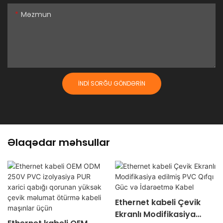
Məzmun
İNDI SORĞU GÖNDƏRIN
Əlaqədar məhsullar
Ethernet kabeli Çevik
Ekranlı Modifikasiya