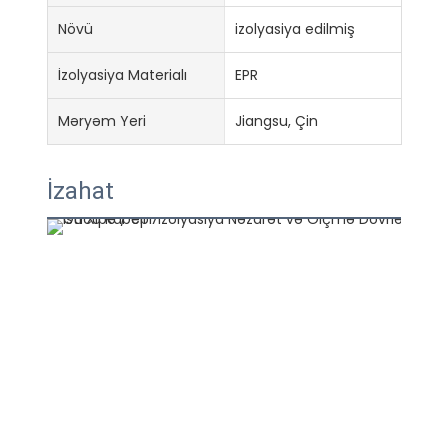
Növü
izolyasiya edilmiş
İzolyasiya Materialı
EPR
Məryəm Yeri
Jiangsu, Çin
İzahat