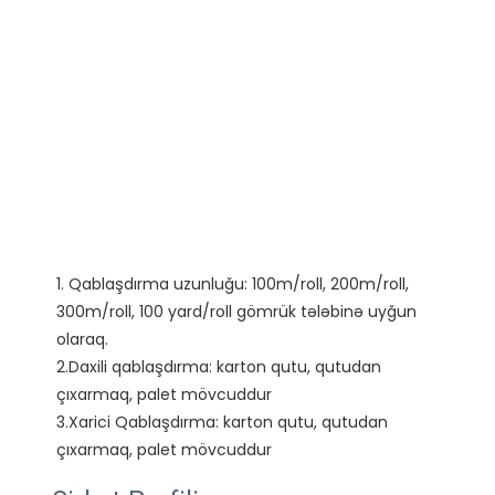
1. Qablaşdırma uzunluğu: 100m/roll, 200m/roll, 
300m/roll, 100 yard/roll gömrük tələbinə uyğun 
olaraq.

2.Daxili qablaşdırma: karton qutu, qutudan 
çıxarmaq, palet mövcuddur

3.Xarici Qablaşdırma: karton qutu, qutudan 