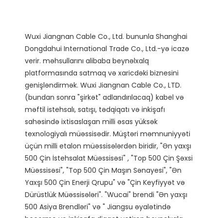
Wuxi Jiangnan Cable Co., Ltd. bununla Shanghai 
Dongdahui International Trade Co., Ltd.-yə icazə 
verir. məhsullarını alibaba beynəlxalq 
platformasında satmaq və xaricdəki biznesini 
genişləndirmək. Wuxi Jiangnan Cable Co., LTD. 
(bundan sonra "şirkət" adlandırılacaq) kabel və 
məftil istehsalı, satışı, tədqiqatı və inkişafı 
sahəsində ixtisaslaşan milli əsas yüksək 
texnologiyalı müəssisədir. Müştəri məmnuniyyəti 
üçün milli etalon müəssisələrdən biridir, "Ən yaxşı 
500 Çin İstehsalat Müəssisəsi" , "Top 500 Çin Şəxsi 
Müəssisəsi", "Top 500 Çin Maşın Sənayesi", "Ən 
Yaxşı 500 Çin Enerji Qrupu" və "Çin Keyfiyyət və 
Dürüstlük Müəssisələri". "Wucai" brendi "Ən yaxşı 
500 Asiya Brendləri" və " Jiangsu əyalətində 