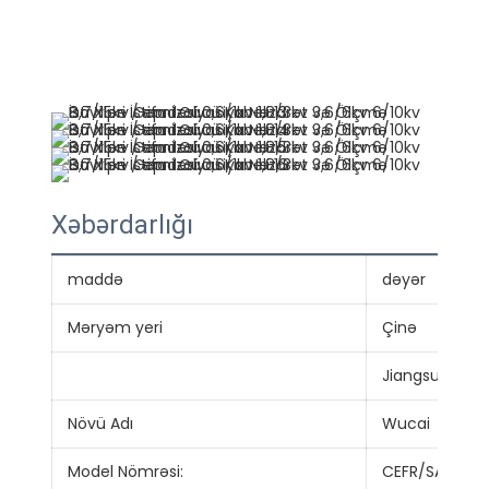
Xəbərdarlığı
maddə
dəyər
Məryəm yeri
Çinə
Jiangsu
Növü Adı
Wucai
Model Nömrəsi:
CEFR/SA