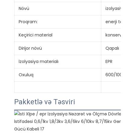
Növü
izolyasiya edi
Proqram:
enerji təchizat
Keçirici material
konservləşdiri
Dirijor növü
Qapalı
İzolyasiya materialı
EPR
Oxuluq
600/1000V
Pakketlə və Təsviri