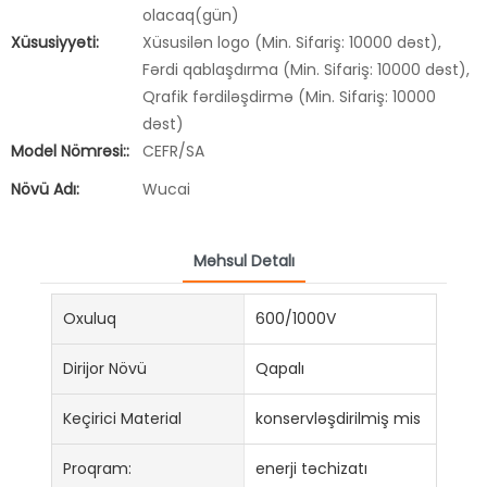
olacaq(gün)
Xüsusiyyəti:
Xüsusilən logo (Min. Sifariş: 10000 dəst),
Fərdi qablaşdırma (Min. Sifariş: 10000 dəst),
Qrafik fərdiləşdirmə (Min. Sifariş: 10000
dəst)
Model Nömrəsi::
CEFR/SA
Növü Adı:
Wucai
Məhsul Detalı
Oxuluq
600/1000V
Dirijor Növü
Qapalı
Keçirici Material
konservləşdirilmiş mis
Proqram:
enerji təchizatı