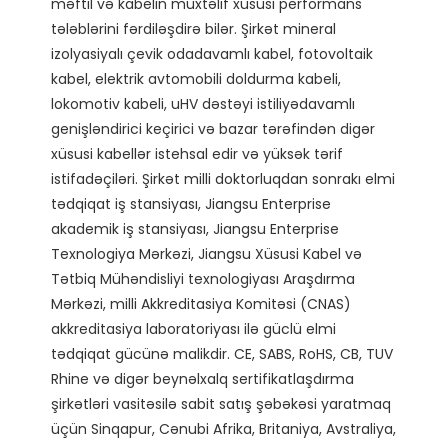
məftil və kabelin müxtəlif xüsusi performans 
tələblərini fərdiləşdirə bilər. Şirkət mineral 
izolyasiyalı çevik odadavamlı kabel, fotovoltaik 
kabel, elektrik avtomobili doldurma kabeli, 
lokomotiv kabeli, uHV dəstəyi istiliyədavamlı 
genişləndirici keçirici və bazar tərəfindən digər 
xüsusi kabellər istehsal edir və yüksək tərif 
istifadəçiləri. Şirkət milli doktorluqdan sonrakı elmi 
tədqiqat iş stansiyası, Jiangsu Enterprise 
akademik iş stansiyası, Jiangsu Enterprise 
Texnologiya Mərkəzi, Jiangsu Xüsusi Kabel və 
Tətbiq Mühəndisliyi texnologiyası Araşdırma 
Mərkəzi, milli Akkreditasiya Komitəsi (CNAS) 
akkreditasiya laboratoriyası ilə güclü elmi 
tədqiqat gücünə malikdir. CE, SABS, RoHS, CB, TUV 
Rhine və digər beynəlxalq sertifikatlaşdırma 
şirkətləri vasitəsilə sabit satış şəbəkəsi yaratmaq 
üçün Sinqapur, Cənubi Afrika, Britaniya, Avstraliya, 