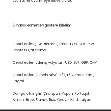
Qəbul edilmiş Çatdırılma Şərtləri: FOB, CFR, EXW, 
Qəbul edilən Ödəniş Növü: T/T, L/C, Kredit Kartı, 
Danışıq dili: İngilis, Çin, İspan, Yapon, Portuqal, 