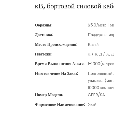
кВ, бортовой силовой каб
Образцы:
$5,0/метр | Ми
Доставка:
Поддержка мор
Место Происхождения:
Китай
Платежи:
Л / К, Д / А, 
Время Выполнения Заказа:
1-1000(метров
Изготовление На Заказ:
Подгонянный л
упаковка (мин.
10000 компле
Номер Модели:
CEFR/SA
Фирменное Наименование:
Укай