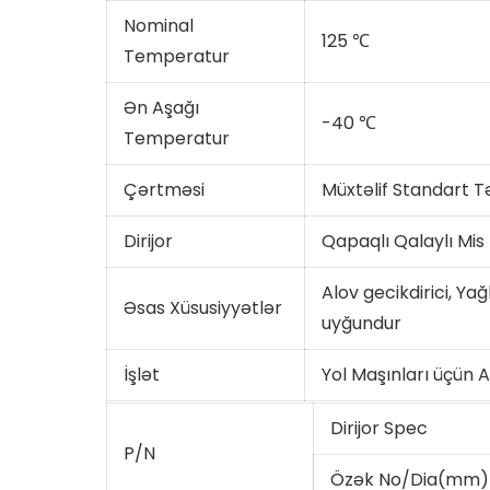
Nominal
125 ℃
Temperatur
Ən Aşağı
-40 ℃
Temperatur
Çərtməsi
Müxtəlif Standart T
Dirijor
Qapaqlı Qalaylı Mis
Alov gecikdirici, Ya
Əsas Xüsusiyyətlər
uyğundur
İşlət
Yol Maşınları üçün A
Dirijor Spec
P/N
Özək No/Dia(mm)