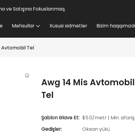
lına və Satışına Fokuslanmaq.
e
Məhsullar
Xüsusi xidmətlər
Bizim haqqımızd
i Avtomobil Tel
Awg 14 Mis Avtomobil 
Tel
Şablon Əlavə Et:
$5.0/metr | Min. sifariş
Gedişlər:
Okean yükü