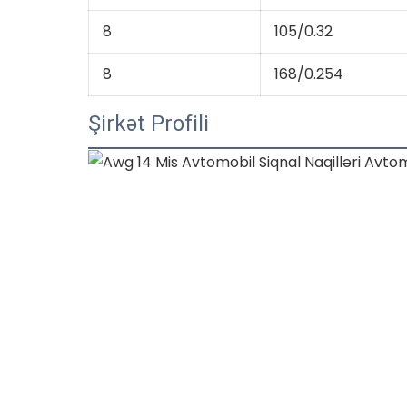
8
105/0.32
8
168/0.254
Şirkət Profili