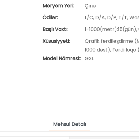
Məryəm Yeri:
Çinə
Ödilər:
L/C, D/A, D/P, T/T, W
Başlı Vaxtı:
1-1000(metr):15(gün)
Xüsusiyyəti:
Qrafik fərdiləşdirmə (Mi
1000 dəst), Fərdi loqo (
Model Nömrəsi::
GXL
Məhsul Detalı