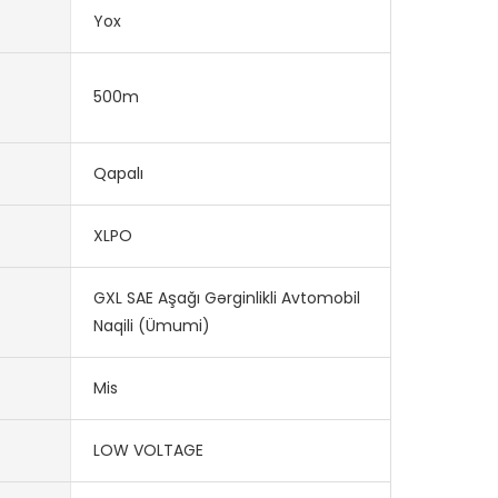
Yox
500m
Qapalı
XLPO
GXL SAE Aşağı Gərginlikli Avtomobil
Naqili (Ümumi)
Mis
LOW VOLTAGE