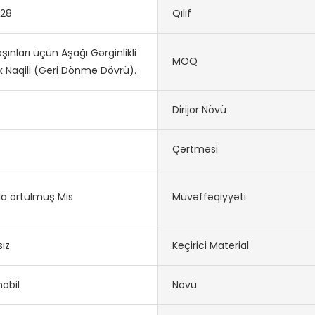
128
Qılıf
şınları üçün Aşağı Gərginlikli
MOQ
ik Naqili (Geri Dönmə Dövrü).
Dirijor Növü
Çərtməsi
la örtülmüş Mis
Müvəffəqiyyəti
ız
Keçirici Material
obil
Növü