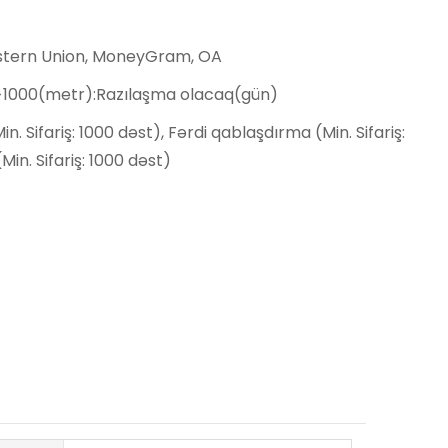
estern Union, MoneyGram, OA
,>1000(metr):Razılaşma olacaq(gün)
n. Sifariş: 1000 dəst), Fərdi qablaşdırma (Min. Sifariş:
Min. Sifariş: 1000 dəst)