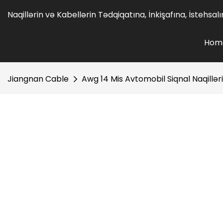
Naqillərin və Kabellərin Tədqiqatına, İnkişafına, İstehsa
Hom
Jiangnan Cable
Awg 14 Mis Avtomobil Siqnal Naqillər