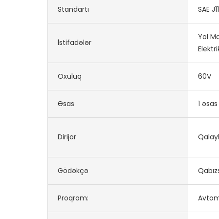
Standartı
SAE J1
Yol Ma
İstifadələr
Elektr
Oxuluq
60V
Əsas
1 əsas
Dirijor
Qalay
Gödəkçə
Qabızs
Proqram:
Avtom