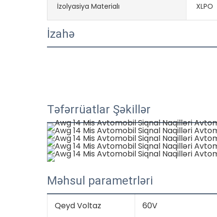
İzolyasiya Materialı
XLPO
İzahə
Təfərrüatlar Şəkillər
Məhsul parametrləri
Qeyd Voltaz
60V