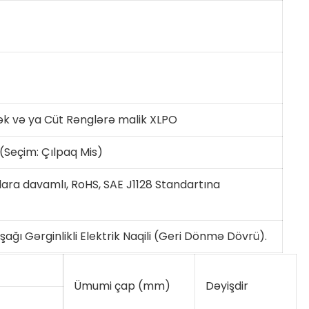
ək və ya Cüt Rənglərə malik XLPO
 (Seçim: Çılpaq Mis)
ğlara davamlı, RoHS, SAE J1128 Standartına
şağı Gərginlikli Elektrik Naqili (Geri Dönmə Dövrü).
Ümumi çap (mm)
Dəyişdir