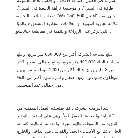
شركة في الصين" صناعة الآلات"، و"أفضل 500 مجموعة 
طاقة في الصين"، و"مؤسسة نزاهة الجودة في الصين". 
حصلت العلامة التجارية "Wu Cai" على لقب "أفضل 500 
علامة تجارية آسيوية" و"العلامات التجارية المشهورة عالميًا 
تبلغ مساحة الشركة أكثر من 650,000 متر مربع، وتبلغ 
مساحة البناء 400,000 متر مربع، ويبلغ إجمالي أصولها أكثر 
من 8 مليار يوان. هناك أكثر من 2200 موظف، من بينهم 
موظفون فنيون وإداريون صغار وكبار يمثلون أكثر من 30% 
لقد التزمت الشركة دائمًا بفلسفة العمل المتمثلة في 
"النزاهة والعملية، العميل أولاً" وهي على استعداد لتوفير 
المزيد من المنتجات عالية الجودة والخدمة المثالية، كما هو 
الحال دائمًا مع الأصدقاء الجدد والقدامى في الداخل والخارج 