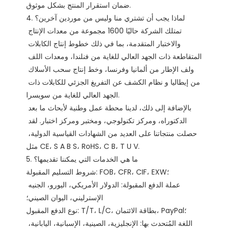
ضمان استقرار المنتج بشكل موثوق. 

4. لماذا يجب أن تشتري منا وليس من موردين آخرين؟

تمتلك الشركة حاليًا 1600 مجموعة من معدات الإنتاج 
والاختبار المتقدمة، بما في ذلك خطوط إنتاج الكابلات 
المتقاطعة ذات الجهد العالي للغاية من فنلندا، ومعدات اللف 
ولف الإطار من ألمانيا وفرنسا، وخط إنتاج سحب الأسلاك 
من إيطاليا و نظام الكشف عن التفريغ الجزئي للكابلات ذات 
الجهد العالي للغاية من سويسرا.

بالإضافة إلى ذلك، لدينا محطة عمل وطنية لأبحاث ما بعد 
الدكتوراه، ومركز تكنولوجي، ومختبر ومركز اختبار. لقد 
حصلت منتجاتنا على العديد من الشهادات القياسية الدولية، 
مثل CE، S A B S، RoHS، C B، T U V. 

5. ما هي الخدمات التي يمكننا تقديمها؟

شروط التسليم المقبولة: FOB، CFR، CIF، EXW؛

عملة الدفع المقبولة: الدولار الأمريكي، اليورو، الجنيه 
الإسترليني، اليوان الصيني؛

نوع الدفع المقبول: T/T، L/C، بطاقة الائتمان، PayPal؛

اللغة المُتحدث بها: الإنجليزية، الصينية، الإسبانية، اليابانية، 