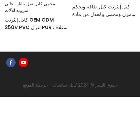
كبل إيثرنت كبل طاقة وتحكم
مرن ومحمي ومُعدل من مادة
كابل إيثرنت OEM ODM
PVC
250V PVC عزل PUR غلاف
خارجي محمي كابل نقل بيانات
عالي المرونة للآلات
حقوق النشر © 2024
كابل جيانغنان
|
خريطة الموقع