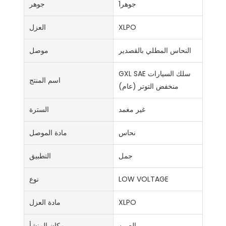
جوهر1
جوهر
XLPO
العزل
النحاس المطلي بالقصدير
موصل
GXL SAE سلك السيارات
اسم المنتج
منخفض التوتر (عام)
غير مغمد
السترة
نحاس
مادة الموصل
جمل
التطبيق
LOW VOLTAGE
نوع
XLPO
مادة العزل
الصين
مكان المنشأ