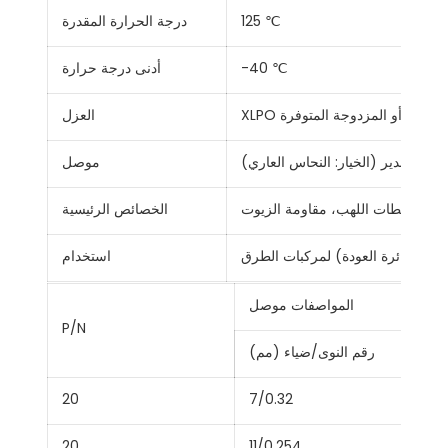
125 ℃
درجة الحرارة المقدرة
-40 ℃
أدنى درجة حرارة
 الفردية أو المزدوجة المتوفرة
العزل
 بالقصدير (الخيار: النحاس العاري)
موصل
الخصائص الرئيسية
لتوتر (دائرة العودة) لمركبات الطرق
استخدام
المواصفات موصل
P/N
رقم النوى/ضياء (مم)
20
7/0.32
20
11/0.254