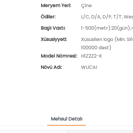
Məryəm Yeri:
Çinə
Ödilər:
L/C, D/A, D/P, T/T, W
Başlı Vaxtı:
1-500(metr):20(gün),
Xüsusiyyəti:
Xüsusilən logo (Min. Sif
100000 dəst)
Model Nömrəsi::
H1Z2Z2-K
Növü Adı:
WUCAI
Məhsul Detalı