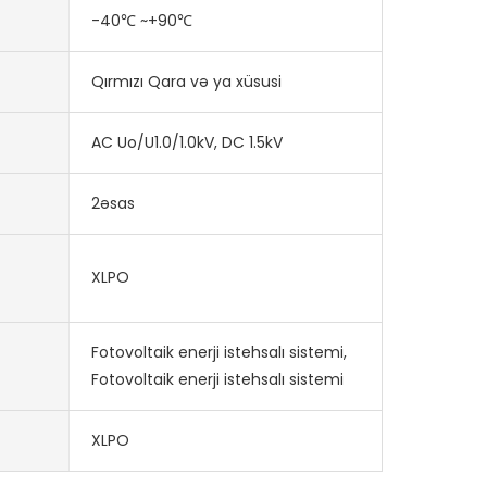
-40℃ ~+90℃
Qırmızı Qara və ya xüsusi
AC Uo/U1.0/1.0kV, DC 1.5kV
2əsas
XLPO
Fotovoltaik enerji istehsalı sistemi,
Fotovoltaik enerji istehsalı sistemi
XLPO