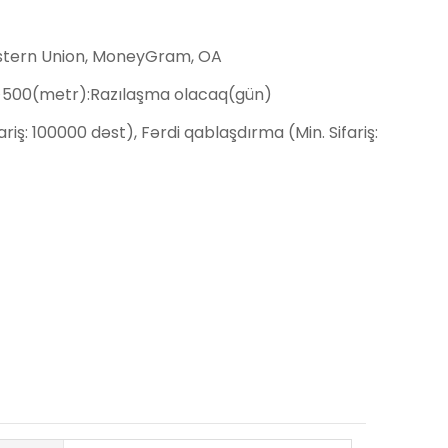
estern Union, MoneyGram, OA
>500(metr):Razılaşma olacaq(gün)
ariş: 100000 dəst), Fərdi qablaşdırma (Min. Sifariş: