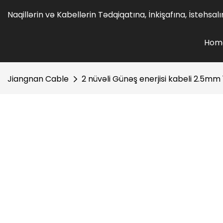
Naqillərin və Kabellərin Tədqiqatına, İnkişafına, İstehsa
Hom
Jiangnan Cable
2 nüvəli Günəş enerjisi kabeli 2.5mm