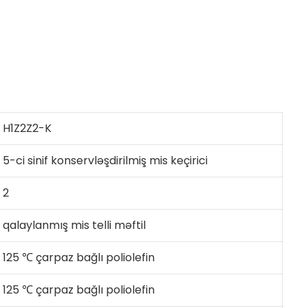
H1Z2Z2-K
5-ci sinif konservləşdirilmiş mis keçirici
2
qalaylanmış mis telli məftil
125 ℃ çarpaz bağlı poliolefin
125 ℃ çarpaz bağlı poliolefin