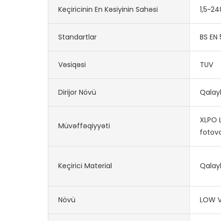
Keçiricinin En Kəsiyinin Sahəsi
1,5~2
Standartlar
BS EN 
Vəsiqəsi
TUV
Dirijor Növü
Qalay
XLPO 
Müvəffəqiyyəti
fotovo
Keçirici Material
Qalayl
Növü
LOW 