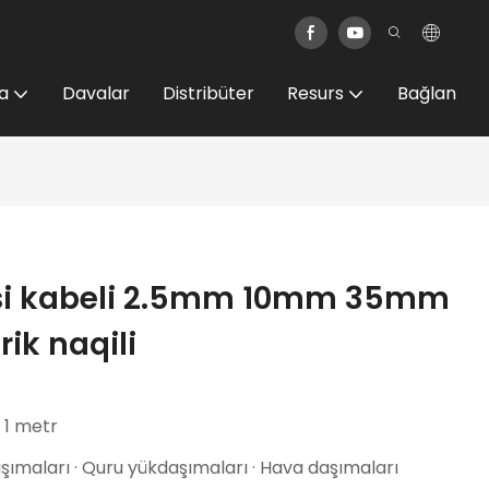
a
Davalar
Distribüter
Resurs
Bağlan
jisi kabeli 2.5mm 10mm 35mm
rik naqili
: 1 metr
ımaları · Quru yükdaşımaları · Hava daşımaları