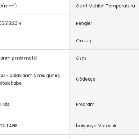
40(mm²)
Ətraf Mühitin Temperaturu
50618:2014
Rənglər
Oxuluq
lanmış mis məftil
Əsas
LSZH qalaylanmış mis günəş
Gödəkçə
ltaik kabeli
ı Mis
Proqram:
VOLTAGE
İzolyasiya Materialı