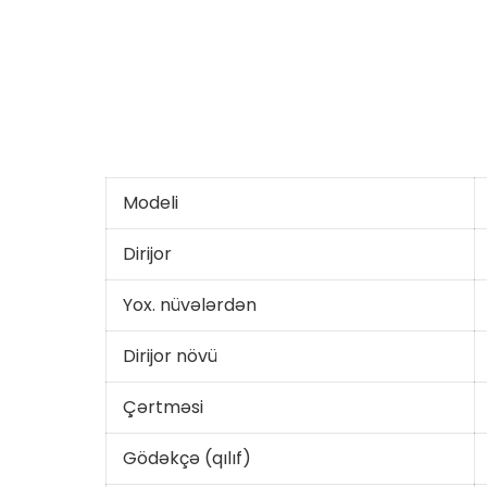
Modeli
Dirijor
Yox. nüvələrdən
Dirijor növü
Çərtməsi
Gödəkçə (qılıf)