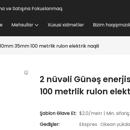
lına və Satışına Fokuslanmaq.
e
Məhsullar
Xüsusi xidmətlər
Bizim haqqımızd
 10mm 35mm 100 metrlik rulon elektrik naqili
2 nüvəli Günəş ener
100 metrlik rulon elekt
Şablon Əlavə Et:
$2.0/metr | Min. sifariş
Gedişlər:
Ekspres · Okean yükdaş