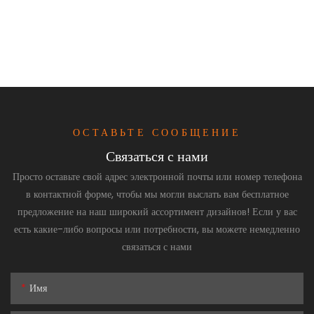
ОСТАВЬТЕ СООБЩЕНИЕ
Связаться с нами
Просто оставьте свой адрес электронной почты или номер телефона
в контактной форме, чтобы мы могли выслать вам бесплатное
предложение на наш широкий ассортимент дизайнов! Если у вас
есть какие-либо вопросы или потребности, вы можете немедленно
связаться с нами
Имя