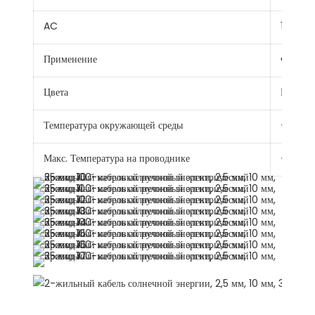
AC
1.0/1.0к
Применение
Фотоэле
Цвета
Красный
Температура окружающей среды
-40℃ 
Макс. Температура на проводнике
+120 ℃