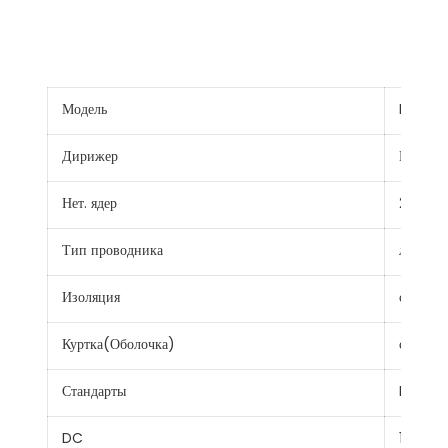
Модель
H1Z2Z2
Дирижер
Провод 
Нет. ядер
2
Тип проводника
луженая
Изоляция
сшитый
Куртка(Оболочка)
сшитый
Стандарты
BS EN 
DC
1.5кв