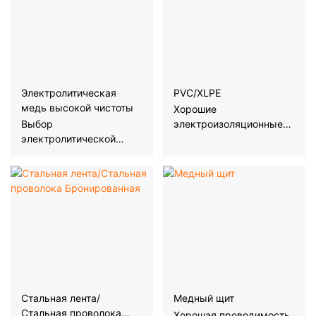
Электролитическая
PVC/XLPE
медь высокой чистоты
Хорошие
Выбор
электроизоляционные
электролитической
свойства, могут
меди 1# с содержанием
эффективно
меди более 99,95%.
предотвратить утечку
тока.
Стальная лента/
Медный щит
Стальная проволока
Хорошая проводимость