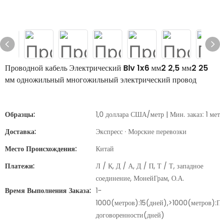
Проводной кабель Электрический Blv 1x6 мм2 2,5 мм2 25
мм одножильный многожильный электрический провод
Образцы:
1,0 доллара США/метр | Мин. заказ: 1 ме
Доставка:
Экспресс · Морские перевозки
Место Происхождения:
Китай
Платежи:
Л / К, Д / А, Д / П, Т / Т, западное
соединение, МонейГрам, О.А.
Время Выполнения Заказа:
1-
1000(метров):15(дней),>1000(метров):
договоренности(дней)