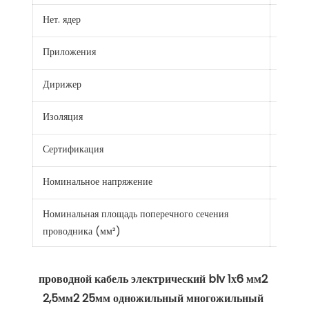
Нет. ядер
1
Приложения
Строит
Дирижер
Алюм
Изоляция
PVC
Сертификация
CE CC
Номинальное напряжение
450/
Номинальная площадь поперечного сечения
2,5 〜
проводника (мм²)
проводной кабель электрический blv 1х6 мм2 
2,5мм2 25мм одножильный многожильный 