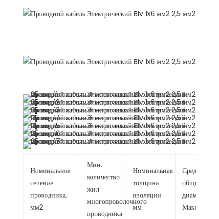
Мин.
Номинальное
Номинальная
Средний
количество
сечение
толщина
общий
жил
проводника,
изоляции
диаметр
многопроволочного
мм2
мм
Макс. мм
проводника