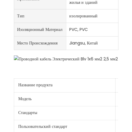
жилья и зданий
Тип
изолированный
Изоляционный Материал
PVC, PVC
Место Происхождения
Jiangsu, Китай
Название продукта
Алюми
Модель
BLV
Стандарты
JB/T8
Пользовательский стандарт
IEC,BS