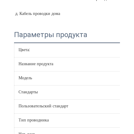
Параметры продукта
Цвета:
Крас
Название продукта
Кру
Модель
BVV
Стандарты
JB/
Пользовательский стандарт
IEC,
Тип проводника
Тве