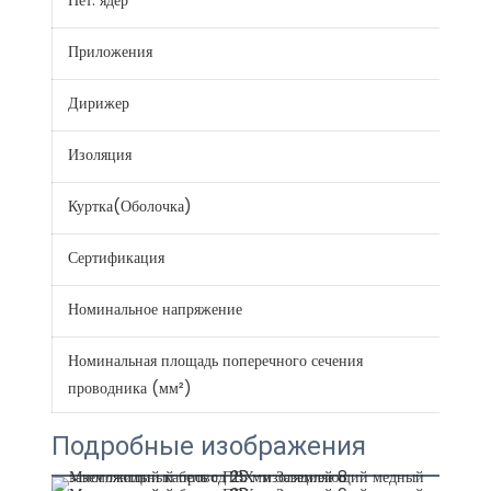
Нет. ядер
1
Приложения
Стро
Дирижер
99,
Изоляция
PV
Куртка(Оболочка)
PV
Сертификация
CE 
Номинальное напряжение
300
Номинальная площадь поперечного сечения
0.7.
проводника (мм²)
Подробные изображения