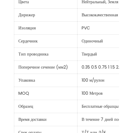
Цвета
Нейтральный, Земля (земля
Дирижер
Высококачественная бескис
Изоляция
PVC
Сердечник
Одиночный
Тип проводника
Твердый
Поперечное сечение (мм2)
0.35 0.5 0.75 1 1.5 2.5 4 6 
Упаковка
100 м/рулон
MOQ
100 Метров
Образец
Бесплатные образцы
Время доставки
В течение 7 дней после по
Срок оплаты
Т/Т или Л/К