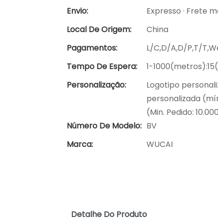
Envio:
Expresso · Frete ma
Local De Origem:
China
Pagamentos:
L/C,D/A,D/P,T/T,
Tempo De Espera:
1-1000(metros):15
Personalização:
Logotipo personali
personalizada (mín
(Min. Pedido: 10.00
Número De Modelo:
BV
Marca:
WUCAI
Detalhe Do Produto