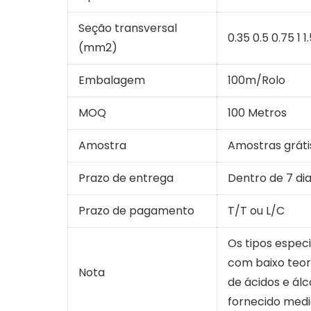
Seção transversal
0.35 0.5 0.75 1 1
(mm2)
Embalagem
100m/Rolo
MOQ
100 Metros
Amostra
Amostras gráti
Prazo de entrega
Dentro de 7 d
Prazo de pagamento
T/T ou L/C
Os tipos especi
com baixo teo
Nota
de ácidos e ál
fornecido medi