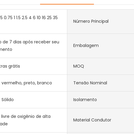
5 0.75 1 1.5 2.5 4 6 10 16 25 35
Número Principal
o de 7 dias após receber seu
Embalagem
mento
ras grátis
MOQ
, vermelho, preto, branco
Tensão Nominal
, Sólido
Isolamento
livre de oxigênio de alta
Material Condutor
dade