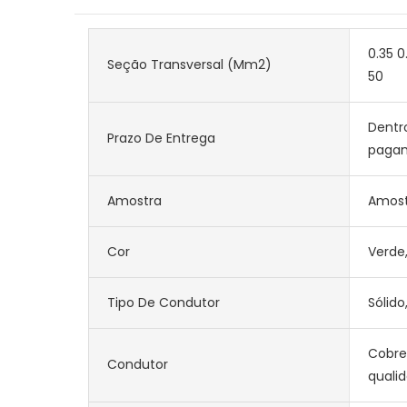
0.35 0.
Seção Transversal (mm2)
50
Dentr
Prazo De Entrega
paga
Amostra
Amost
Cor
Verde
Tipo De Condutor
Sólido
Cobre 
Condutor
quali