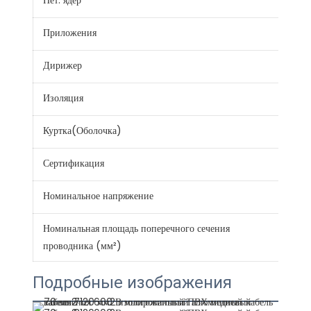
Нет. ядер
1
Приложения
Стро
Дирижер
99,
Изоляция
PV
Куртка(Оболочка)
PV
Сертификация
CE 
Номинальное напряжение
300
Номинальная площадь поперечного сечения
0.7.
проводника (мм²)
Подробные изображения