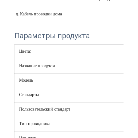
Параметры продукта
Цвета:
Крас
Название продукта
Кру
Модель
BVV
Стандарты
JB/
Пользовательский стандарт
IEC,
Тип проводника
Тве