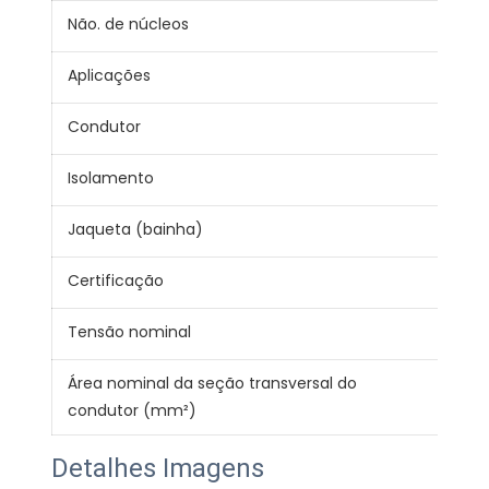
Não. de núcleos
1
Aplicações
Fio
Condutor
99,
Isolamento
PV
Jaqueta (bainha)
PV
Certificação
CE 
Tensão nominal
300
Área nominal da seção transversal do
0.7
condutor (mm²)
Detalhes Imagens