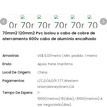
70mm2 120mm2 Pvc isolou o cabo de cobre de
aterramento 600v cabo de alumínio encalhado
Amostras:
US$ 5,0/metro | Min. pedido: 1 metro
Envio:
Apoio frete marítimo
Local De Origem:
China
Pagamentos:
L/C,D/A,D/P,T/T,Western
Union,MoneyGram,OA
Tempo De Espera:
1-
1000(metros):15(dias),>1000(metros):A
ser negociado(dias)