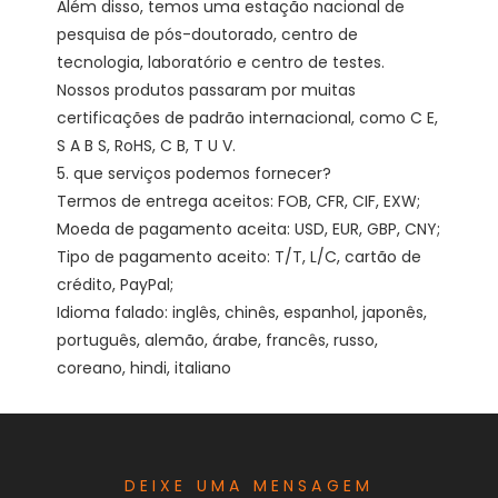
Além disso, temos uma estação nacional de 
pesquisa de pós-doutorado, centro de 
tecnologia, laboratório e centro de testes. 
Nossos produtos passaram por muitas 
certificações de padrão internacional, como C E, 
S A B S, RoHS, C B, T U V. 

5. que serviços podemos fornecer?

Termos de entrega aceitos: FOB, CFR, CIF, EXW;

Moeda de pagamento aceita: USD, EUR, GBP, CNY;

Tipo de pagamento aceito: T/T, L/C, cartão de 
crédito, PayPal;

Idioma falado: inglês, chinês, espanhol, japonês, 
português, alemão, árabe, francês, russo, 
DEIXE UMA MENSAGEM