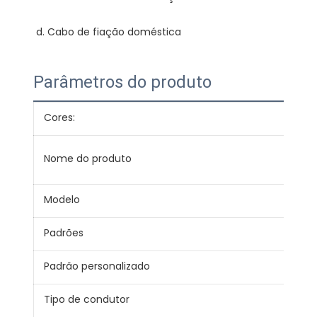
Parâmetros do produto
Cores:
Ver
Con
Nome do produto
red
Modelo
BVV
Padrões
JB/
Padrão personalizado
IEC,
Tipo de condutor
Sóli