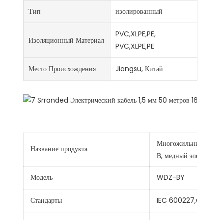
Тип
изолированный
PVC,XLPE,PE,
Изоляционный Материал
PVC,XLPE,PE
Место Происхождения
Jiangsu, Китай
Многожильный однож
Название продукта
В, медный электриче
Модель
WDZ-BY
Стандарты
IEC 600227,GB/T5