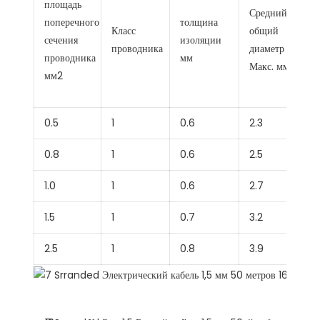
площадь
Средний
поперечного
толщина
Класс
общий
сечения
изоляции
проводника
диаметр
проводника
мм
Макс. мм
мм2
0.5
1
0.6
2.3
0.8
1
0.6
2.5
1.0
1
0.6
2.7
1.5
1
0.7
3.2
2.5
1
0.8
3.9