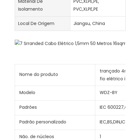
Material De
PVC,XLPE,PE,
Isolamento
PVC,XLPE,PE
Local De Origem
Jiangsu, China
trançado 4mm núc
Nome do produto
fio elétrico isola
Modelo
WDZ-BY
Padrões
IEC 600227,GB/T5
Padrão personalizado
IEC,BS,DIN,ICEA
Não. de núcleos
1