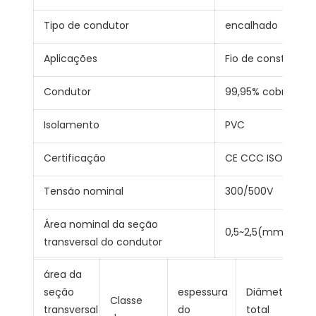
Tipo de condutor
encalhado
Aplicações
Fio de construção
Condutor
99,95% cobre
Isolamento
PVC
Certificação
CE CCC ISO9001
Tensão nominal
300/500V
Área nominal da seção
0,5~2,5(mm²)
transversal do condutor
área da
seção
espessura
Diâmetro
Classe
transversal
do
total