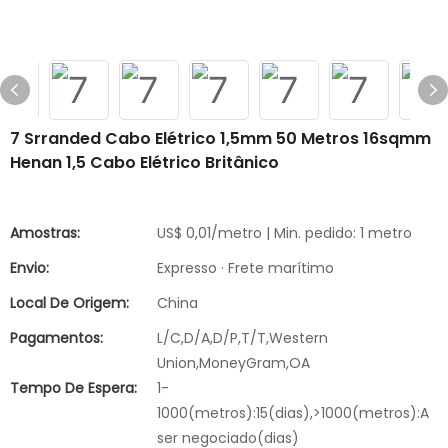
7 Srranded Cabo Elétrico 1,5mm 50 Metros 16sqmm
Henan 1,5 Cabo Elétrico Britânico
Amostras:
US$ 0,01/metro | Min. pedido: 1 metro
Envio:
Expresso · Frete marítimo
Local De Origem:
China
Pagamentos:
L/C,D/A,D/P,T/T,Western
Union,MoneyGram,OA
Tempo De Espera:
1-
1000(metros):15(dias),>1000(metros):A
ser negociado(dias)