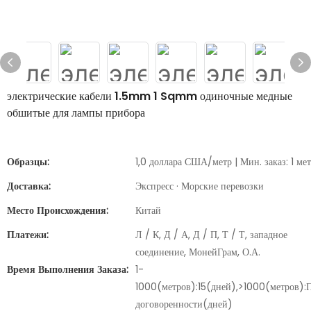
электрические кабели 1.5mm 1 Sqmm одиночные медные
обшитые для лампы прибора
Образцы:
1,0 доллара США/метр | Мин. заказ: 1 ме
Доставка:
Экспресс · Морские перевозки
Место Происхождения:
Китай
Платежи:
Л / К, Д / А, Д / П, Т / Т, западное
соединение, МонейГрам, О.А.
Время Выполнения Заказа:
1-
1000(метров):15(дней),>1000(метров):
договоренности(дней)