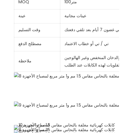
متر100
MOQ
عينات مجانية
عينة
في غضون 7 أيام بعد تلقي دفعتك
وقت التسليم
تي / تي أو خطاب الاعتماد
مصطلح الدفع
 للهب والدخان المنخفض وغير الهالوجين
ملاحظة
ماض والقلويات لهذه الكابلات عند الطلب