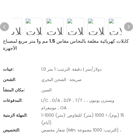
كابلات كهربائية مغلفة بالنحاس مقاس 1.5 مم و1 متر مربع لمصباح
الأجهزة
1.0 دولار/متر | دقيقة. الترتيب: 1 متر
عينات:
صريحة · الشحن البحري
الشحن:
الصين
مكان المنشأ:
L/C ، D/A ، D/P ، T/T ، ويسترن يونيون ،
المدفوعات:
مونيغرام ، OA
1-1000 (متر): 15 (يوم)،> 1000 (متر): للتفاوض
المهلة الزمنية:
(أيام)
شعار مخصص (Min. الترتيب: 1000 مجموعة) ،
التخصيص: