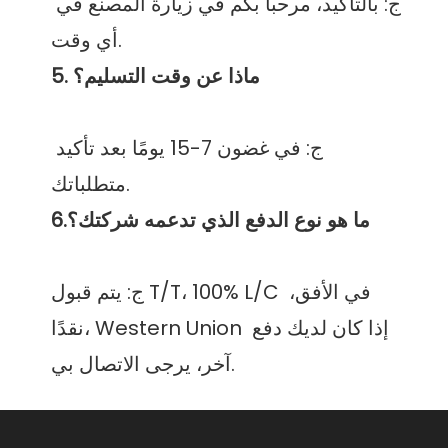
ج: بالتأكيد، مرحبا بكم في زيارة المصنع في 
ج: في غضون 7-15 يومًا بعد تأكيد 
ج: يتم قبول T/T، 100% L/C في الأفق، 
نقدًا، Western Union إذا كان لديك دفع 