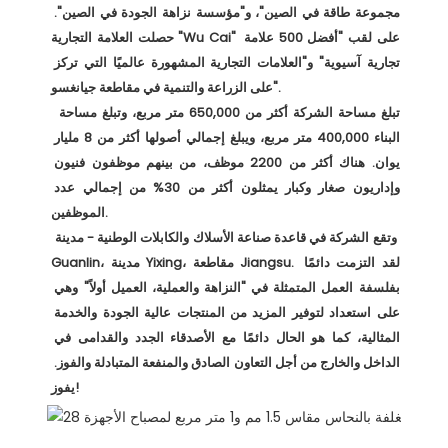
مجموعة طاقة في الصين"، و"مؤسسة نزاهة الجودة في الصين". 
حصلت العلامة التجارية "Wu Cai" على لقب "أفضل 500 علامة 
تجارية آسيوية" و"العلامات التجارية المشهورة عالميًا التي تركز 
على الزراعة والتنمية في مقاطعة جيانغسو". 

 تبلغ مساحة الشركة أكثر من 650,000 متر مربع، وتبلغ مساحة 
البناء 400,000 متر مربع، ويبلغ إجمالي أصولها أكثر من 8 مليار 
يوان. هناك أكثر من 2200 موظف، من بينهم موظفون فنيون 
وإداريون صغار وكبار يمثلون أكثر من 30% من إجمالي عدد 
الموظفين. 

 وتقع الشركة في قاعدة صناعة الأسلاك والكابلات الوطنية - مدينة 
Guanlin، مدينة Yixing، مقاطعة Jiangsu. لقد التزمت دائمًا 
بفلسفة العمل المتمثلة في "النزاهة والعملية، العميل أولاً" وهي 
على استعداد لتوفير المزيد من المنتجات عالية الجودة والخدمة 
المثالية، كما هو الحال دائمًا مع الأصدقاء الجدد والقدامى في 
الداخل والخارج من أجل التعاون الصادق والمنفعة المتبادلة والفوز. 