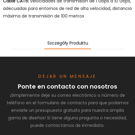
Cable CAT6:
velocidades de transmisión de 1 Gbps a 10 Gbps,
adecuadas para entornos de red de alta velocidad, distancia
máxima de transmisión de 100 metros
Szczegóły Produktu
DEJAR UN MENSAJE
Ponte en contacto con nosotros
¡Simplemente deje su correo electrónico o número de
teléfono en el formulario de contacto para que podamos
enviarle un presupuesto gratuito para nuestra amplia
gama de diseños! Si tiene alguna pregunta o necesidad,
puede contactarnos de inmediato.