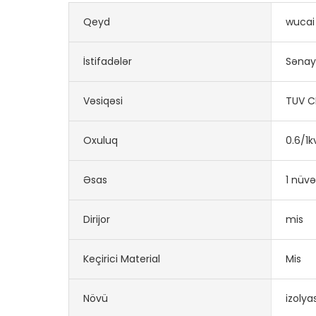
Qeyd
wucai
İstifadələr
Səna
Vəsiqəsi
TUV C
Oxuluq
0.6/1k
Əsas
1 nüv
Dirijor
mis
Keçirici Material
Mis
Növü
izolya