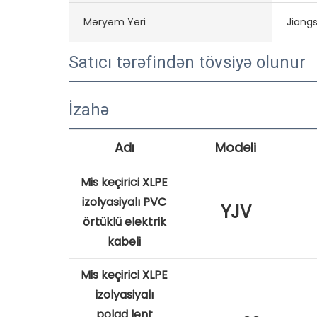
Məryəm Yeri
Jiangs
Satıcı tərəfindən tövsiyə olunur
İzahə
Adı
Modeli
Mis keçirici XLPE
izolyasiyalı PVC
YJV
örtüklü elektrik
kabeli
Mis keçirici XLPE
izolyasiyalı
polad lent