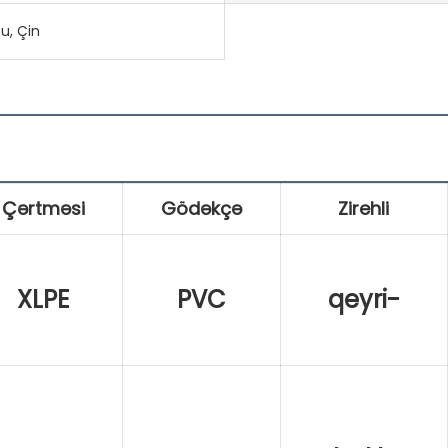
u, Çin
Çərtməsi
Gödəkçə
Zirehli
XLPE
PVC
qeyri-