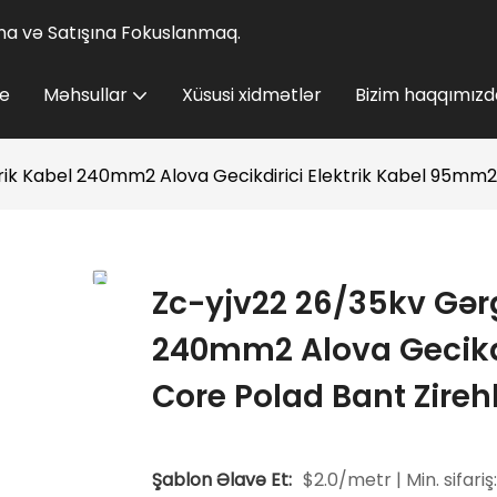
lına və Satışına Fokuslanmaq.
e
Məhsullar
Xüsusi xidmətlər
Bizim haqqımızd
trik Kabel 240mm2 Alova Gecikdirici Elektrik Kabel 95mm2 
Zc-yjv22 26/35kv Gərg
240mm2 Alova Gecikdi
Core Polad Bant Zireh
Şablon Əlavə Et:
$2.0/metr | Min. sifariş