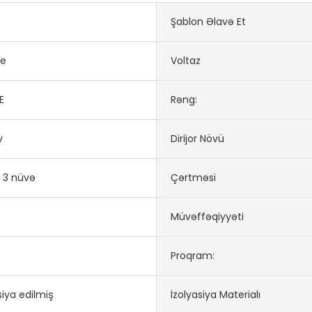
Şablon Əlavə Et
ye
Voltaz
E
Rəng:
v
Dirijor Növü
ə 3 nüvə
Çərtməsi
Müvəffəqiyyəti
Proqram:
siya edilmiş
İzolyasiya Materialı