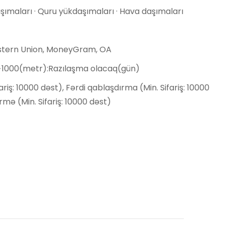
ımaları · Quru yükdaşımaları · Hava daşımaları
estern Union, MoneyGram, OA
,>1000(metr):Razılaşma olacaq(gün)
fariş: 10000 dəst), Fərdi qablaşdırma (Min. Sifariş: 10000
irmə (Min. Sifariş: 10000 dəst)