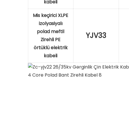
kabeli
Mis keçirici XLPE
izolyasiyalı
polad məftil
YJV33
Zirehli PE
örtüklü elektrik
kabeli