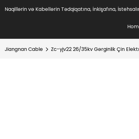
Naqillərin və Kabellərin Tədqiqatına, İnkişafına, İstehsa
Hom
Jiangnan Cable
Zc-yjv22 26/35kv Gərginlik Çin Elek