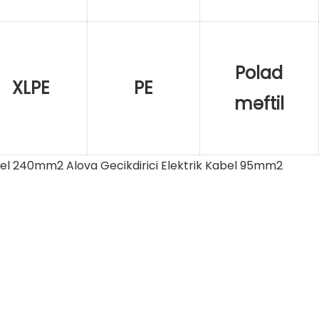
Polad
XLPE
PE
məftil