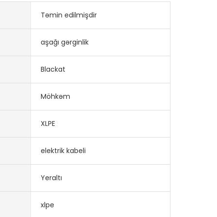
Təmin edilmişdir
aşağı gərginlik
Blackat
Möhkəm
XLPE
elektrik kabeli
Yeraltı
xlpe