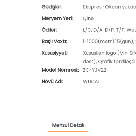
Gedişlər:
Ekspres · Okean yükdaş
Məryəm Yeri:
Çinə
Ödilər:
L/C, D/A, D/P, T/T, W
Başlı Vaxtı:
1-1000(metr):15(gün)
Xüsusiyyəti:
Xüsusilən logo (Min. Si
dəst), Qrafik fərdiləşd
Model Nömrəsi::
ZC-YJV22
Növü Adı:
WUCAI
Məhsul Detalı