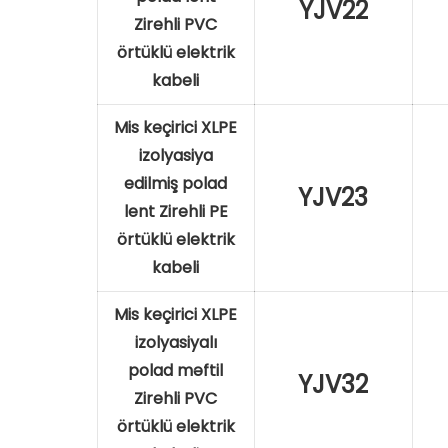
YJV22
Zirehli PVC
örtüklü elektrik
kabeli
Mis keçirici XLPE
izolyasiya
edilmiş polad
YJV23
lent Zirehli PE
örtüklü elektrik
kabeli
Mis keçirici XLPE
izolyasiyalı
polad məftil
YJV32
Zirehli PVC
örtüklü elektrik