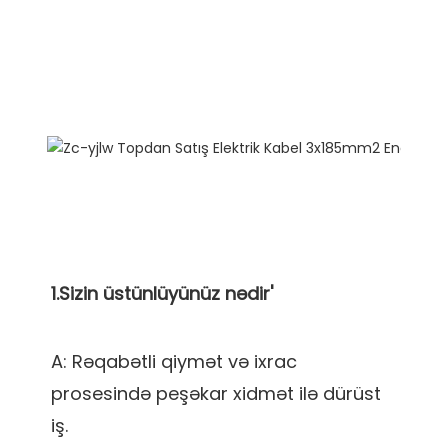
A: Rəqabətli qiymət və ixrac 
prosesində peşəkar xidmət ilə dürüst 