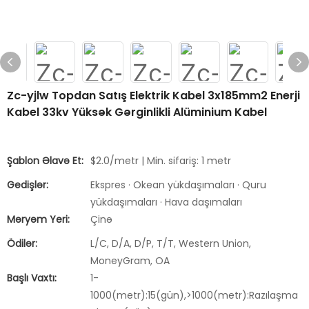
Zc-yjlw Topdan Satış Elektrik Kabel 3x185mm2 Enerji
Kabel 33kv Yüksək Gərginlikli Alüminium Kabel
Şablon Əlavə Et:
$2.0/metr | Min. sifariş: 1 metr
Gedişlər:
Ekspres · Okean yükdaşımaları · Quru
yükdaşımaları · Hava daşımaları
Məryəm Yeri:
Çinə
Ödilər:
L/C, D/A, D/P, T/T, Western Union,
MoneyGram, OA
Başlı Vaxtı:
1-
1000(metr):15(gün),>1000(metr):Razılaşma