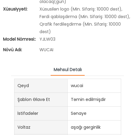
olacaq(gün)
Xüsusiyyəti:
Xüsusilən logo (Min. Sifariş: 10000 dəst),
Fərdi qablaşdırma (Min. Sifariş: 10000 dəst),
Qrafik fərdiləşdirmə (Min. Sifariş: 10000
dəst)
Model Nömrəsi::
YJLW03
Növü Adı:
WUCAI
Məhsul Detalı
Qeyd
wucai
Şablon Əlavə Et
Təmin edilmişdir
İstifadələr
Sənaye
Voltaz
aşağı gərginlik