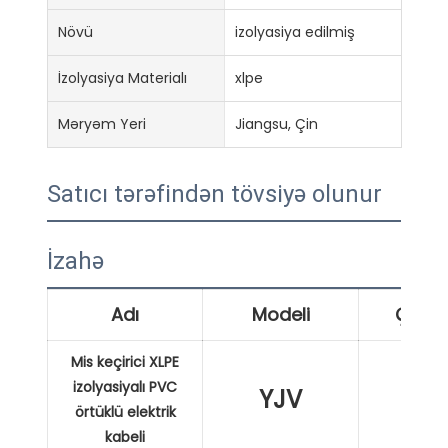
Növü
izolyasiya edilmiş
İzolyasiya Materialı
xlpe
Məryəm Yeri
Jiangsu, Çin
Satıcı tərəfindən tövsiyə olunur
İzahə
Adı
Modeli
Çərtm
Mis keçirici XLPE
izolyasiyalı PVC
YJV
XL
örtüklü elektrik
kabeli