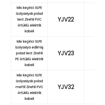
Mis keçirici XLPE
izolyasiyalı polad
YJV22
XL
lent Zirehli PVC
örtüklü elektrik
kabeli
Mis keçirici XLPE
izolyasiya edilmiş
YJV23
XL
polad lent Zirehli
PE örtüklü elektrik
kabeli
Mis keçirici XLPE
izolyasiyalı polad
YJV32
XL
məftil Zirehli PVC
örtüklü elektrik
kabeli