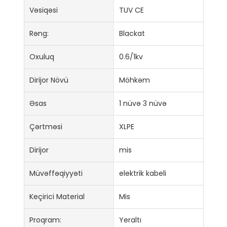
Vəsiqəsi
TUV CE
Rəng:
Blackat
Oxuluq
0.6/1kv
Dirijor Növü
Möhkəm
Əsas
1 nüvə 3 nüvə
Çərtməsi
XLPE
Dirijor
mis
Müvəffəqiyyəti
elektrik kabeli
Keçirici Material
Mis
Proqram:
Yeraltı