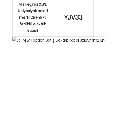
Mis keçirici XLPE
izolyasiyalı polad
YJV33
XL
məftil Zirehli PE
örtüklü elektrik
kabeli