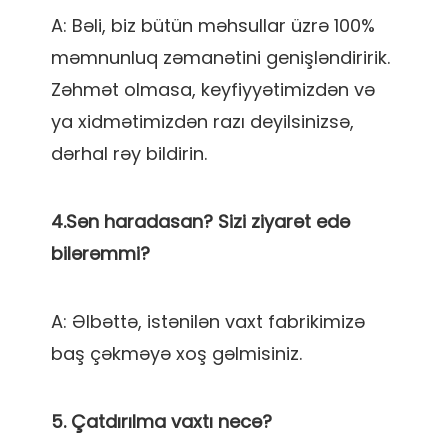
A: Bəli, biz bütün məhsullar üzrə 100% 
məmnunluq zəmanətini genişləndiririk. 
Zəhmət olmasa, keyfiyyətimizdən və 
ya xidmətimizdən razı deyilsinizsə, 
4.Sən haradasan? Sizi ziyarət edə 
A: Əlbəttə, istənilən vaxt fabrikimizə 