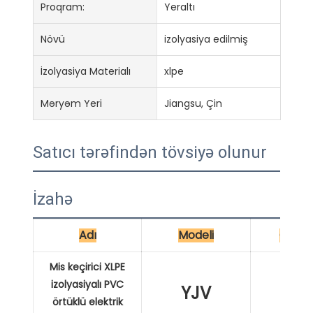
Proqram:
Yeraltı
Növü
izolyasiya edilmiş
İzolyasiya Materialı
xlpe
Məryəm Yeri
Jiangsu, Çin
Satıcı tərəfindən tövsiyə olunur
İzahə
Adı
Modeli
Çərtm
Mis keçirici XLPE
izolyasiyalı PVC
YJV
XL
örtüklü elektrik