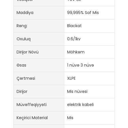
Maddiya
99,995% Saf Mis
Rəng:
Blackat
Oxuluq
0.6/1kv
Dirijor Növü
Möhkəm
Əsas
1 nüvə 3 nüvə
Çərtməsi
XLPE
Dirijor
Mis nüvəsi
Müvəffəqiyyəti
elektrik kabeli
Keçirici Material
Mis