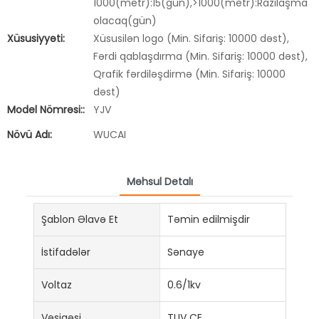
1000(metr):15(gün),>1000(metr):Razılaşma
olacaq(gün)
Xüsusiyyəti:
Xüsusilən logo (Min. Sifariş: 10000 dəst),
Fərdi qablaşdırma (Min. Sifariş: 10000 dəst),
Qrafik fərdiləşdirmə (Min. Sifariş: 10000
dəst)
Model Nömrəsi::
YJV
Növü Adı:
WUCAI
Məhsul Detalı
Şablon Əlavə Et
Təmin edilmişdir
İstifadələr
Sənaye
Voltaz
0.6/1kv
Vəsiqəsi
TUV CE