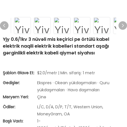
Yjy 0.6/1kv 3 nüvəli mis keçirici pe örtülü kabel
elektrik naqili elektrik kabelləri standart aşağı
gərginlikli elektrik kabeli qiymət siyahısı
Şablon Əlavə Et:
$2.0/metr | Min. sifariş: 1 metr
Gedişlər:
Ekspres · Okean yükdaşımaları · Quru
yükdaşımaları · Hava daşımaları
Məryəm Yeri:
Çinə
Ödilər:
L/C, D/A, D/P, T/T, Western Union,
MoneyGram, OA
Başlı Vaxtı:
1-