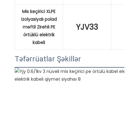
Mis keçirici XLPE
izolyasiyalı polad
YJV33
XL
məftil Zirehli PE
örtüklü elektrik
kabeli
Təfərrüatlar Şəkillər