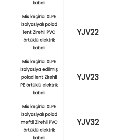
kabeli
Mis keçirici XLPE
izolyasiyalı polad
YJV22
XL
lent Zirehli PVC
örtüklü elektrik
kabeli
Mis keçirici XLPE
izolyasiya edilmiş
YJV23
XL
polad lent Zirehli
PE örtüklü elektrik
kabeli
Mis keçirici XLPE
izolyasiyalı polad
YJV32
XL
məftil Zirehli PVC
örtüklü elektrik
kabeli