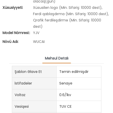
olacaq(gün)
Xüsusiyyəti:
Xüsusilən logo (Min. Sifariş: 10000 dəst),
Fərdi qablaşdırma (Min. Sifariş: 10000 dəst),
Qrafik fərdiləşdirmə (Min. Sifariş: 10000
dəst)
Model Nömrəsi::
YJV
Növü Adı:
WUCAI
Məhsul Detalı
Şablon Əlavə Et
Təmin edilmişdir
İstifadələr
Sənaye
Voltaz
0.6/1kv
Vəsiqəsi
TUV CE