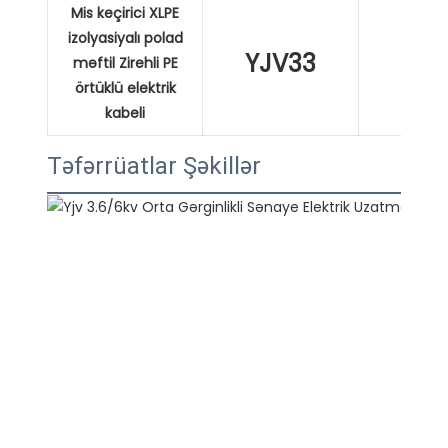
Mis keçirici XLPE
izolyasiyalı polad
YJV33
XL
məftil Zirehli PE
örtüklü elektrik
kabeli
Təfərrüatlar Şəkillər