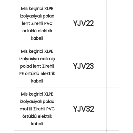
Mis keçirici XLPE
izolyasiyalı polad
YJV22
XL
lent Zirehli PVC
örtüklü elektrik
kabeli
Mis keçirici XLPE
izolyasiya edilmiş
YJV23
XL
polad lent Zirehli
PE örtüklü elektrik
kabeli
Mis keçirici XLPE
izolyasiyalı polad
YJV32
XL
məftil Zirehli PVC
örtüklü elektrik
kabeli