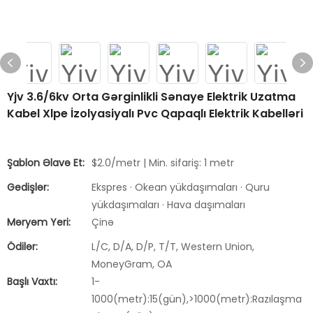
Yjv 3.6/6kv Orta Gərginlikli Sənaye Elektrik Uzatma
Kabel Xlpe İzolyasiyalı Pvc Qapaqlı Elektrik Kabelləri
Şablon Əlavə Et:
$2.0/metr | Min. sifariş: 1 metr
Gedişlər:
Ekspres · Okean yükdaşımaları · Quru
yükdaşımaları · Hava daşımaları
Məryəm Yeri:
Çinə
Ödilər:
L/C, D/A, D/P, T/T, Western Union,
MoneyGram, OA
Başlı Vaxtı:
1-
1000(metr):15(gün),>1000(metr):Razılaşma