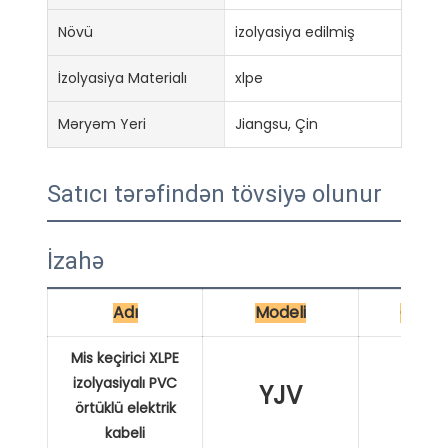
Növü
izolyasiya edilmiş
İzolyasiya Materialı
xlpe
Məryəm Yeri
Jiangsu, Çin
Satıcı tərəfindən tövsiyə olunur
İzahə
Adı
Modeli
Çərtm
Mis keçirici XLPE
izolyasiyalı PVC
YJV
XL
örtüklü elektrik
kabeli