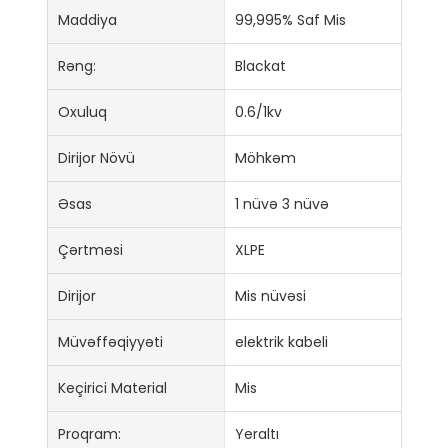
Maddiya
99,995% Saf Mis
Rəng:
Blackat
Oxuluq
0.6/1kv
Dirijor Növü
Möhkəm
Əsas
1 nüvə 3 nüvə
Çərtməsi
XLPE
Dirijor
Mis nüvəsi
Müvəffəqiyyəti
elektrik kabeli
Keçirici Material
Mis
Proqram:
Yeraltı