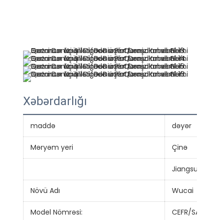
Xəbərdarlığı
maddə
dəyər
Məryəm yeri
Çinə
Jiangsu
Növü Adı
Wucai
Model Nömrəsi:
CEFR/SA