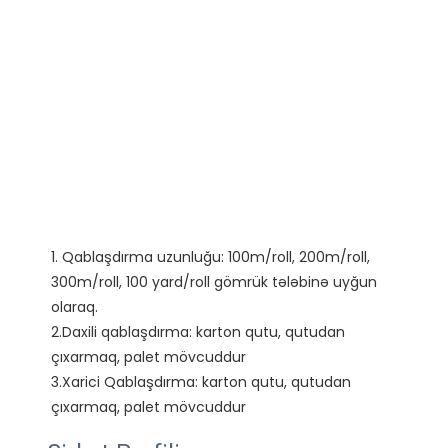
1. Qablaşdırma uzunluğu: 100m/roll, 200m/roll, 
300m/roll, 100 yard/roll gömrük tələbinə uyğun 
olaraq.

2.Daxili qablaşdırma: karton qutu, qutudan 
çıxarmaq, palet mövcuddur

3.Xarici Qablaşdırma: karton qutu, qutudan 