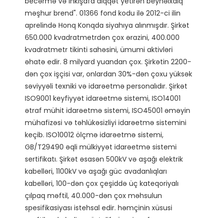
becərmə və inkişafa diqqət yetirən beynəlxalq 
məşhur brend". 01366 fond kodu ilə 2012-ci ilin 
aprelində Honq Konqda siyahıya alınmışdır. Şirkət 
650.000 kvadratmetrdən çox ərazini, 400.000 
kvadratmetr tikinti sahəsini, ümumi aktivləri 
əhatə edir. 8 milyard yuandan çox. Şirkətin 2200-
dən çox işçisi var, onlardan 30%-dən çoxu yüksək 
səviyyəli texniki və idarəetmə personalıdır. Şirkət 
ISO9001 keyfiyyət idarəetmə sistemi, ISO14001 
ətraf mühit idarəetmə sistemi, ISO45001 əməyin 
mühafizəsi və təhlükəsizliyi idarəetmə sistemini 
keçib. ISO10012 ölçmə idarəetmə sistemi, 
GB/T29490 əqli mülkiyyət idarəetmə sistemi 
sertifikatı. Şirkət əsasən 500kV və aşağı elektrik 
kabelləri, 1100kV və aşağı güc avadanlıqları 
kabelləri, 100-dən çox çeşiddə üç kateqoriyalı 
çılpaq məftil, 40.000-dən çox məhsulun 
spesifikasiyası istehsal edir. həmçinin xüsusi 