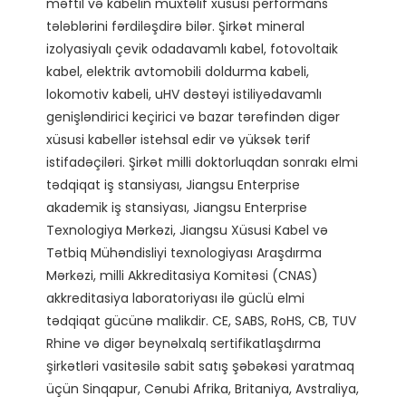
məftil və kabelin müxtəlif xüsusi performans 
tələblərini fərdiləşdirə bilər. Şirkət mineral 
izolyasiyalı çevik odadavamlı kabel, fotovoltaik 
kabel, elektrik avtomobili doldurma kabeli, 
lokomotiv kabeli, uHV dəstəyi istiliyədavamlı 
genişləndirici keçirici və bazar tərəfindən digər 
xüsusi kabellər istehsal edir və yüksək tərif 
istifadəçiləri. Şirkət milli doktorluqdan sonrakı elmi 
tədqiqat iş stansiyası, Jiangsu Enterprise 
akademik iş stansiyası, Jiangsu Enterprise 
Texnologiya Mərkəzi, Jiangsu Xüsusi Kabel və 
Tətbiq Mühəndisliyi texnologiyası Araşdırma 
Mərkəzi, milli Akkreditasiya Komitəsi (CNAS) 
akkreditasiya laboratoriyası ilə güclü elmi 
tədqiqat gücünə malikdir. CE, SABS, RoHS, CB, TUV 
Rhine və digər beynəlxalq sertifikatlaşdırma 
şirkətləri vasitəsilə sabit satış şəbəkəsi yaratmaq 
üçün Sinqapur, Cənubi Afrika, Britaniya, Avstraliya, 