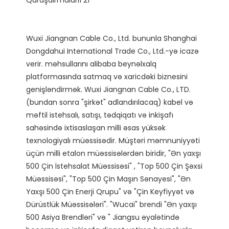
Wuxi Jiangnan Cable Co., Ltd. bununla Shanghai 
Dongdahui International Trade Co., Ltd.-yə icazə 
verir. məhsullarını alibaba beynəlxalq 
platformasında satmaq və xaricdəki biznesini 
genişləndirmək. Wuxi Jiangnan Cable Co., LTD. 
(bundan sonra "şirkət" adlandırılacaq) kabel və 
məftil istehsalı, satışı, tədqiqatı və inkişafı 
sahəsində ixtisaslaşan milli əsas yüksək 
texnologiyalı müəssisədir. Müştəri məmnuniyyəti 
üçün milli etalon müəssisələrdən biridir, "Ən yaxşı 
500 Çin İstehsalat Müəssisəsi" , "Top 500 Çin Şəxsi 
Müəssisəsi", "Top 500 Çin Maşın Sənayesi", "Ən 
Yaxşı 500 Çin Enerji Qrupu" və "Çin Keyfiyyət və 
Dürüstlük Müəssisələri". "Wucai" brendi "Ən yaxşı 
500 Asiya Brendləri" və " Jiangsu əyalətində 