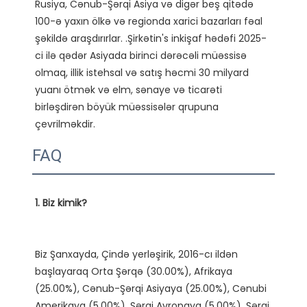
Rusiya, Cənub-Şərqi Asiya və digər beş qitədə 
100-ə yaxın ölkə və regionda xarici bazarları fəal 
şəkildə araşdırırlar. .Şirkətin's inkişaf hədəfi 2025-
ci ilə qədər Asiyada birinci dərəcəli müəssisə 
olmaq, illik istehsal və satış həcmi 30 milyard 
yuanı ötmək və elm, sənaye və ticarəti 
birləşdirən böyük müəssisələr qrupuna 
FAQ
Biz Şanxayda, Çində yerləşirik, 2016-cı ildən 
başlayaraq Orta Şərqə (30.00%), Afrikaya 
(25.00%), Cənub-Şərqi Asiyaya (25.00%), Cənubi 
Amerikaya (5.00%), Şərqi Avropaya (5.00%), Şərqi 