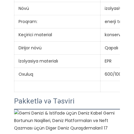
Növü
izolyasiya edi
Proqram:
enerji təchizat
Keçirici material
konservləşdiri
Dirijor növü
Qapalı
İzolyasiya materialı
EPR
Oxuluq
600/1000V
Pakketlə və Təsviri