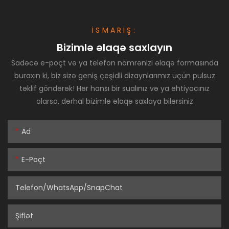
İSMARIŞ:
Bizimlə əlaqə saxlayın
Sadəcə e-poçt və ya telefon nömrənizi əlaqə formasında
buraxın ki, biz sizə geniş çeşidli dizaynlarımız üçün pulsuz
təklif göndərək! Hər hansı bir sualınız və ya ehtiyacınız
olarsa, dərhal bizimlə əlaqə saxlaya bilərsiniz
Ad
E-Poçt
Telefon/WhatsApp/SnapChat
Şiflət