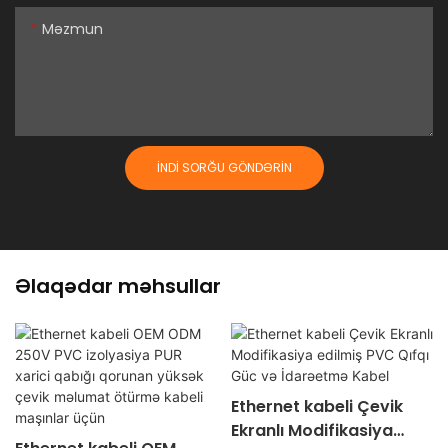
Məzmun
İNDI SORĞU GÖNDƏRIN
Əlaqədar məhsullar
Ethernet kabeli Çevik
Ekranlı Modifikasiya