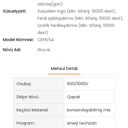
olacaq(gün)
Xüsusiyyəti:
Xüsusilən logo (Min. Sifariş: 10000 dəst),
Fərdi qablaşdırma (Min. Sifariş: 10000 dəst),
Qrafik fərdiləşdirmə (Min. Sifariş: 10000
dəst)
Model Nömrəsi::
CEFR/SA
Növü Adı:
Wucai
Məhsul Detalı
Oxuluq
600/1000V
Dirijor Növü
Qapalı
Keçirici Material
konservləşdirilmiş mis
Proqram:
enerji təchizatı