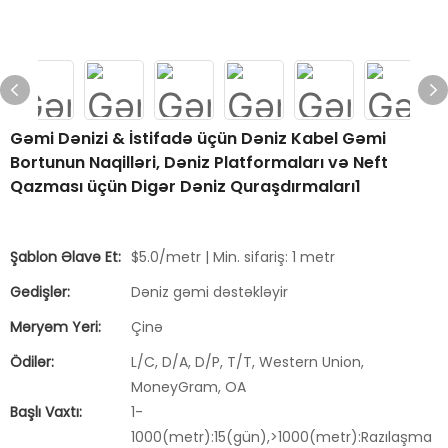
Gəmi Dənizi & İstifadə üçün Dəniz Kabel Gəmi
Bortunun Naqilləri, Dəniz Platformaları və Neft
Qazması üçün Digər Dəniz Quraşdırmaları1
Şablon Əlavə Et:
$5.0/metr | Min. sifariş: 1 metr
Gedişlər:
Dəniz gəmi dəstəkləyir
Məryəm Yeri:
Çinə
Ödilər:
L/C, D/A, D/P, T/T, Western Union,
MoneyGram, OA
Başlı Vaxtı:
1-
1000(metr):15(gün),>1000(metr):Razılaşma