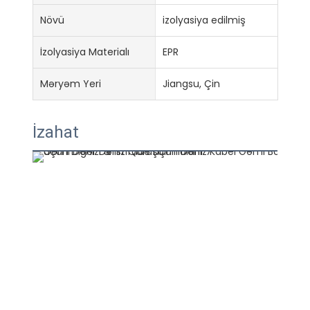
Növü
izolyasiya edilmiş
İzolyasiya Materialı
EPR
Məryəm Yeri
Jiangsu, Çin
İzahat