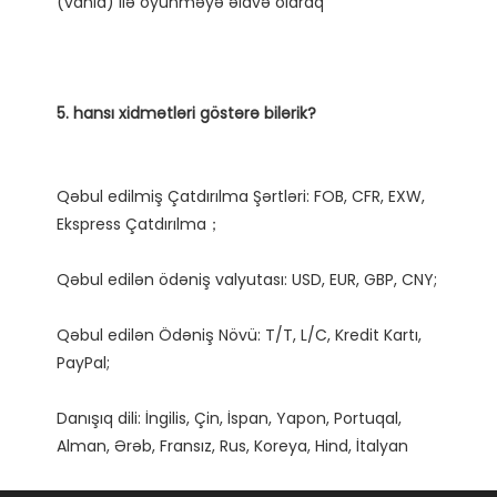
Qəbul edilmiş Çatdırılma Şərtləri: FOB, CFR, EXW, 
Qəbul edilən Ödəniş Növü: T/T, L/C, Kredit Kartı, 
Danışıq dili: İngilis, Çin, İspan, Yapon, Portuqal, 