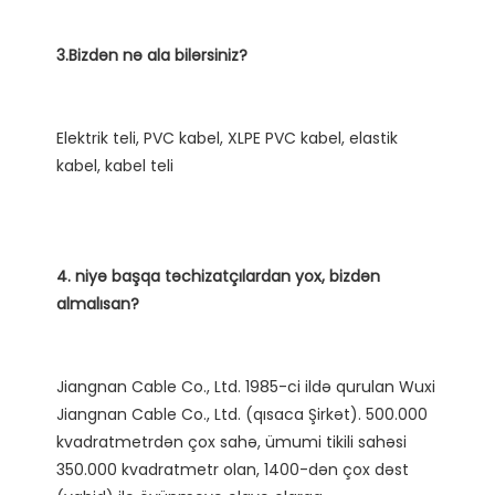
Elektrik teli, PVC kabel, XLPE PVC kabel, elastik 
4. niyə başqa təchizatçılardan yox, bizdən 
Jiangnan Cable Co., Ltd. 1985-ci ildə qurulan Wuxi 
Jiangnan Cable Co., Ltd. (qısaca Şirkət). 500.000 
kvadratmetrdən çox sahə, ümumi tikili sahəsi 
350.000 kvadratmetr olan, 1400-dən çox dəst 